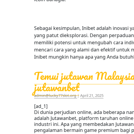
Sebagai kesimpulan, Inibet adalah inovasi
yang patut dieksplorasi. Dengan perpaduan
memiliki potensi untuk mengubah cara indi
mencari cara yang alami dan efektif untuk 
Inibet mungkin hanya apa yang Anda butuhk
Temui jutawan Malaysi
jutawanbet
admin@lucky77slot.org
|
April 21, 2025
[ad_1]
Di dunia perjudian online, ada beberapa na
adalah Jutawanbet, platform taruhan onlin
industri ini. Apa yang membedakan Jutawa
pengalaman bermain game premium bagi pa