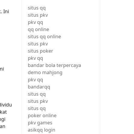
situs qq
 Ini
situs pkv
pkv qq
qq online
situs qq online
situs pkv
situs poker
pkv qq
bandar bola terpercaya
ni
demo mahjong
pkv qq
bandarqq
situs qq
situs pkv
ividu
situs qq
kat
poker online
ngi
pkv games
dan
asikqq login