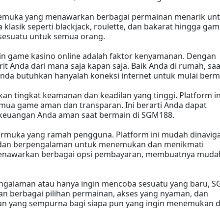
rkemuka yang menawarkan berbagai permainan menarik un
klasik seperti blackjack, roulette, dan bakarat hingga gam
 sesuatu untuk semua orang.
ain game kasino online adalah faktor kenyamanan. Dengan
 Anda dari mana saja kapan saja. Baik Anda di rumah, saa
Anda butuhkan hanyalah koneksi internet untuk mulai berm
 tingkat keamanan dan keadilan yang tinggi. Platform in
emua game aman dan transparan. Ini berarti Anda dapat
 keuangan Anda aman saat bermain di SGM188.
tarmuka yang ramah pengguna. Platform ini mudah dinaviga
 dan berpengalaman untuk menemukan dan menikmati
 menawarkan berbagai opsi pembayaran, membuatnya muda
ngalaman atau hanya ingin mencoba sesuatu yang baru, 
an berbagai pilihan permainan, akses yang nyaman, dan
an yang sempurna bagi siapa pun yang ingin menemukan 