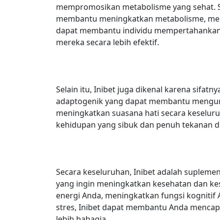
mempromosikan metabolisme yang sehat. 
membantu meningkatkan metabolisme, men
dapat membantu individu mempertahankan 
mereka secara lebih efektif.
Selain itu, Inibet juga dikenal karena sif
adaptogenik yang dapat membantu mengura
meningkatkan suasana hati secara keseluruh
kehidupan yang sibuk dan penuh tekanan da
Secara keseluruhan, Inibet adalah supleme
yang ingin meningkatkan kesehatan dan ke
energi Anda, meningkatkan fungsi kogniti
stres, Inibet dapat membantu Anda mencapa
lebih bahagia.