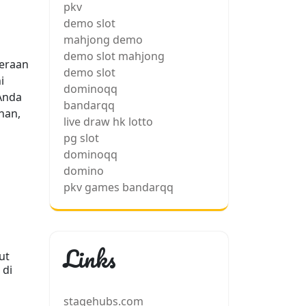
pkv
demo slot
mahjong demo
demo slot mahjong
teraan
demo slot
i
dominoqq
Anda
bandarqq
han,
live draw hk lotto
pg slot
dominoqq
domino
pkv games bandarqq
Links
ut
 di
stagehubs.com