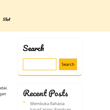
Slot
Search
Search
adai.
Recent Posts
ngan
Membuka Rahasia
JurusCasino: Panduan