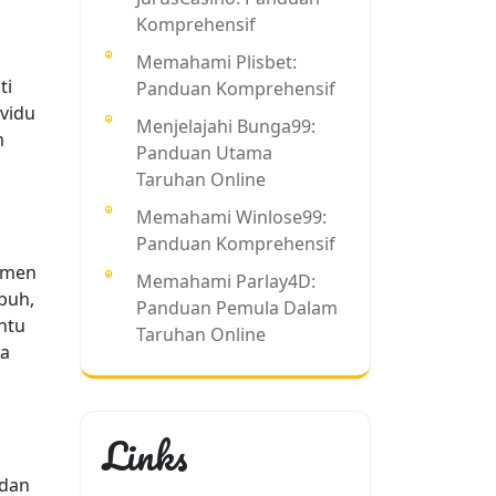
Komprehensif
Memahami Plisbet:
ti
Panduan Komprehensif
ividu
Menjelajahi Bunga99:
m
Panduan Utama
Taruhan Online
Memahami Winlose99:
Panduan Komprehensif
lemen
Memahami Parlay4D:
buh,
Panduan Pemula Dalam
ntu
Taruhan Online
ya
Links
 dan