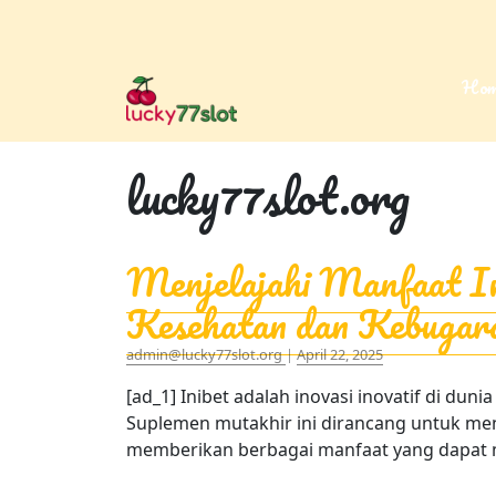
Skip
to
content
Hom
lucky77slot.org
Menjelajahi Manfaat In
Kesehatan dan Kebugar
admin@lucky77slot.org
|
April 22, 2025
[ad_1] Inibet adalah inovasi inovatif di du
Suplemen mutakhir ini dirancang untuk me
memberikan berbagai manfaat yang dapat m