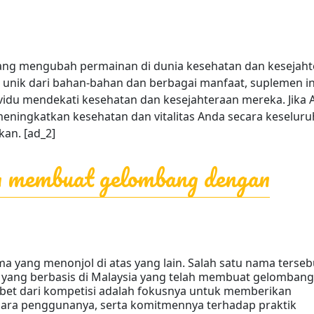
 yang mengubah permainan di dunia kesehatan dan kesejah
 unik dari bahan-bahan dan berbagai manfaat, suplemen in
vidu mendekati kesehatan dan kesejahteraan mereka. Jika 
meningkatkan kesehatan dan vitalitas Anda secara keseluru
an. [ad_2]
a membuat gelombang dengan
ma yang menonjol di atas yang lain. Salah satu nama terseb
e yang berbasis di Malaysia yang telah membuat gelombang
nbet dari kompetisi adalah fokusnya untuk memberikan
ra penggunanya, serta komitmennya terhadap praktik