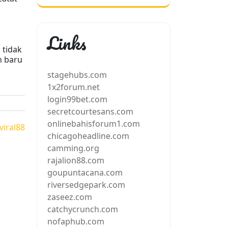
Links
 tidak
n baru
stagehubs.com
1x2forum.net
login99bet.com
secretcourtesans.com
onlinebahisforum1.com
iral88
chicagoheadline.com
camming.org
rajalion88.com
goupuntacana.com
riversedgepark.com
zaseez.com
catchycrunch.com
nofaphub.com