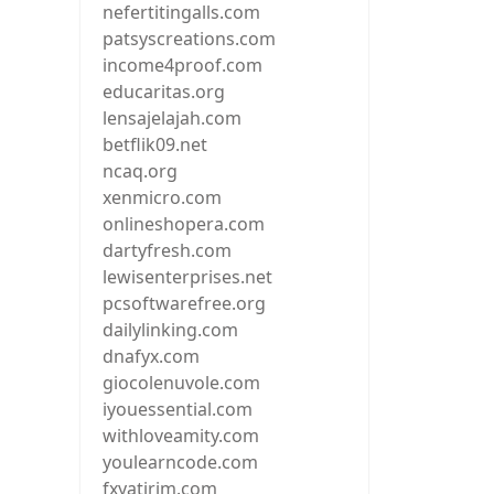
nefertitingalls.com
patsyscreations.com
income4proof.com
educaritas.org
lensajelajah.com
betflik09.net
ncaq.org
xenmicro.com
onlineshopera.com
dartyfresh.com
lewisenterprises.net
pcsoftwarefree.org
dailylinking.com
dnafyx.com
giocolenuvole.com
iyouessential.com
withloveamity.com
youlearncode.com
fxyatirim.com