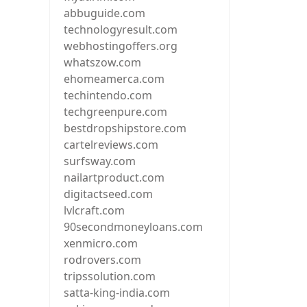
abbuguide.com
technologyresult.com
webhostingoffers.org
whatszow.com
ehomeamerca.com
techintendo.com
techgreenpure.com
bestdropshipstore.com
cartelreviews.com
surfsway.com
nailartproduct.com
digitactseed.com
lvlcraft.com
90secondmoneyloans.com
xenmicro.com
rodrovers.com
tripssolution.com
satta-king-india.com