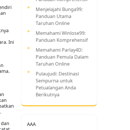
ndiri
Menjelajahi Bunga99:
dan
Panduan Utama
Taruhan Online
knya
Memahami Winlose99:
Panduan Komprehensif
ra. Ini
Memahami Parlay4D:
Panduan Pemula Dalam
Taruhan Online
an
sama.
Pulaujudi: Destinasi
Sempurna untuk
Petualangan Anda
an
Berikutnya
kan
patkan
.
 dan
AAA
catat