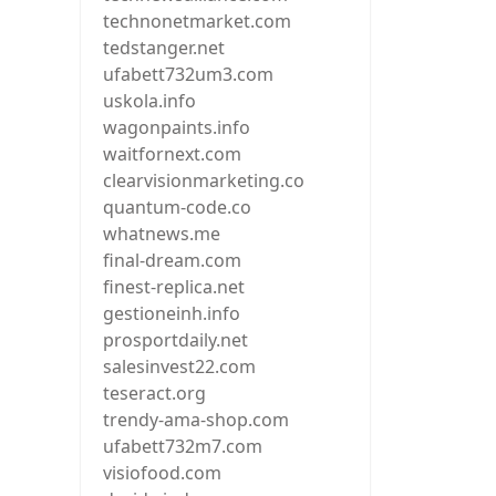
technonetmarket.com
tedstanger.net
ufabett732um3.com
uskola.info
wagonpaints.info
waitfornext.com
clearvisionmarketing.co
quantum-code.co
whatnews.me
final-dream.com
finest-replica.net
gestioneinh.info
prosportdaily.net
salesinvest22.com
teseract.org
trendy-ama-shop.com
ufabett732m7.com
visiofood.com