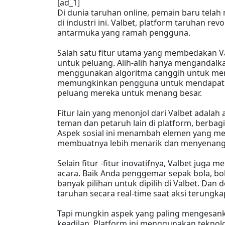
[ad_1]
Di dunia taruhan online, pemain baru tela
di industri ini. Valbet, platform taruhan rev
antarmuka yang ramah pengguna.
Salah satu fitur utama yang membedakan Va
untuk peluang. Alih-alih hanya mengandalk
menggunakan algoritma canggih untuk mengh
memungkinkan pengguna untuk mendapatka
peluang mereka untuk menang besar.
Fitur lain yang menonjol dari Valbet adala
teman dan petaruh lain di platform, berba
Aspek sosial ini menambah elemen yang me
membuatnya lebih menarik dan menyenang
Selain fitur -fitur inovatifnya, Valbet juga
acara. Baik Anda penggemar sepak bola, bo
banyak pilihan untuk dipilih di Valbet. 
taruhan secara real-time saat aksi terung
Tapi mungkin aspek yang paling mengesank
keadilan. Platform ini menggunakan tekno