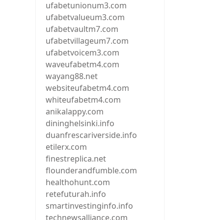
ufabetunionum3.com
ufabetvalueum3.com
ufabetvaultm7.com
ufabetvillageum7.com
ufabetvoicem3.com
waveufabetm4.com
wayang88.net
websiteufabetm4.com
whiteufabetm4.com
anikalappy.com
dininghelsinki.info
duanfrescariverside.info
etilerx.com
finestreplica.net
flounderandfumble.com
healthohunt.com
retefuturah.info
smartinvestinginfo.info
technewsalliance.com