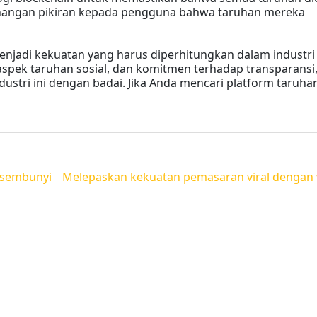
nangan pikiran kepada pengguna bahwa taruhan mereka
enjadi kekuatan yang harus diperhitungkan dalam industri
, aspek taruhan sosial, dan komitmen terhadap transparansi,
tri ini dengan badai. Jika Anda mencari platform taruha
rsembunyi
Melepaskan kekuatan pemasaran viral dengan v