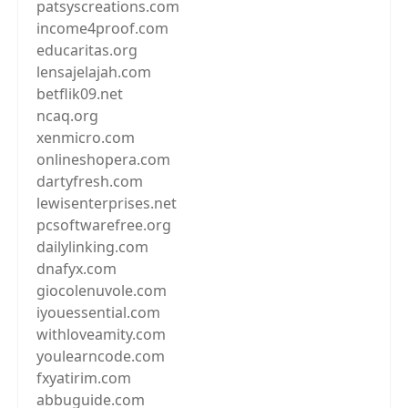
patsyscreations.com
income4proof.com
educaritas.org
lensajelajah.com
betflik09.net
ncaq.org
xenmicro.com
onlineshopera.com
dartyfresh.com
lewisenterprises.net
pcsoftwarefree.org
dailylinking.com
dnafyx.com
giocolenuvole.com
iyouessential.com
withloveamity.com
youlearncode.com
fxyatirim.com
abbuguide.com