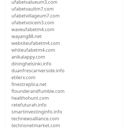
ufabetvalueum3.com
ufabetvaultm7.com
ufabetvillageum7.com
ufabetvoicem3.com
waveufabetm4.com
wayang88.net
websiteufabetm4.com
whiteufabetm4.com
anikalappy.com
dininghelsinki.info
duanfrescariverside.info
etilerx.com
finestreplica.net
flounderandfumble.com
healthohunt.com
retefuturah.info
smartinvestinginfo.info
technewsalliance.com
technonetmarket.com