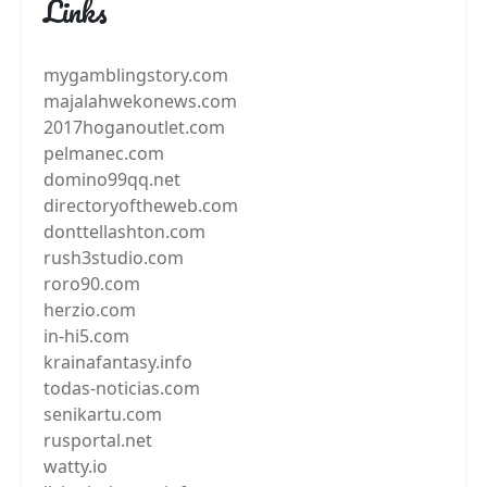
Links
mygamblingstory.com
majalahwekonews.com
2017hoganoutlet.com
pelmanec.com
domino99qq.net
directoryoftheweb.com
donttellashton.com
rush3studio.com
roro90.com
herzio.com
in-hi5.com
krainafantasy.info
todas-noticias.com
senikartu.com
rusportal.net
watty.io