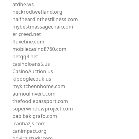
atdhe.ws
heckrodtwetland.org
halfheardinthestillness.com
mybestmassagechair.com
ericreed.net
fluxetine.com
mobilecasino8760.com
betqq3.net
casinoloans5.us
CasinoAuction.us
kipooglecouk.us
mykitchennhome.com
aumoulinvert.com
thefoodiepassport.com
superwindowproject.com
papibakigrafo.com
icanhazjs.com
canimpact.org
goviralstudy.com