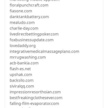
floralpunchcraft.com
fiasone.com
danktankbattery.com
mealudo.com
charlie-day.com
livedirectbettingpoker.com
foxbusinessupdate.com
lovedaddy.org
integrativemedicalmassageplano.com
mrrugwashing.com
acb-bankia.com
flash-es.net
upshak.com
backsilo.com
siviralqq.com
impressionresorthoian.com
bestfreakingclothesever.com
falling-film-evaporator.com