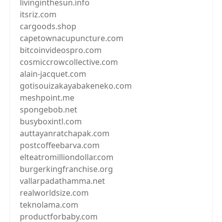
livinginthesun.info
itsriz.com
cargoods.shop
capetownacupuncture.com
bitcoinvideospro.com
cosmiccrowcollective.com
alain-jacquet.com
gotisouizakayabakeneko.com
meshpoint.me
spongebob.net
busyboxintl.com
auttayanratchapak.com
postcoffeebarva.com
elteatromilliondollar.com
burgerkingfranchise.org
vallarpadathamma.net
realworldsize.com
teknolama.com
productforbaby.com