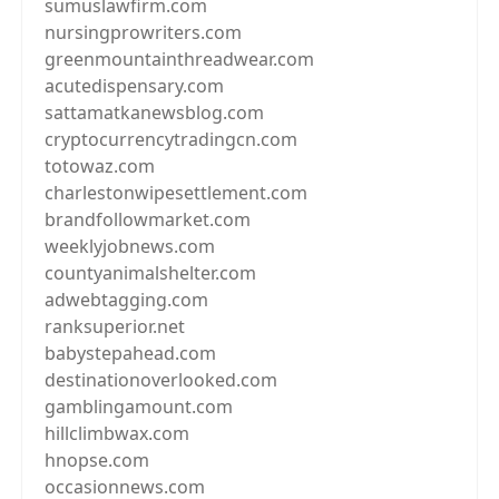
sumuslawfirm.com
nursingprowriters.com
greenmountainthreadwear.com
acutedispensary.com
sattamatkanewsblog.com
cryptocurrencytradingcn.com
totowaz.com
charlestonwipesettlement.com
brandfollowmarket.com
weeklyjobnews.com
countyanimalshelter.com
adwebtagging.com
ranksuperior.net
babystepahead.com
destinationoverlooked.com
gamblingamount.com
hillclimbwax.com
hnopse.com
occasionnews.com