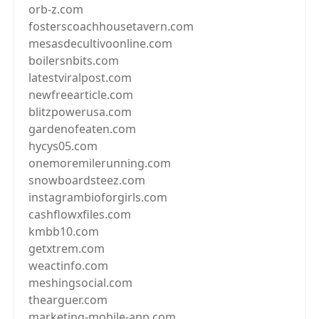
orb-z.com
fosterscoachhousetavern.com
mesasdecultivoonline.com
boilersnbits.com
latestviralpost.com
newfreearticle.com
blitzpowerusa.com
gardenofeaten.com
hycys05.com
onemoremilerunning.com
snowboardsteez.com
instagrambioforgirls.com
cashflowxfiles.com
kmbb10.com
getxtrem.com
weactinfo.com
meshingsocial.com
thearguer.com
marketing-mobile-app.com