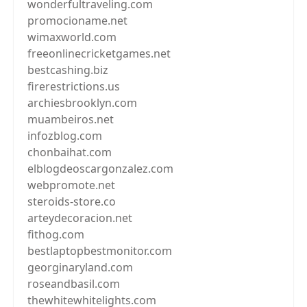
wonderfultraveling.com
promocioname.net
wimaxworld.com
freeonlinecricketgames.net
bestcashing.biz
firerestrictions.us
archiesbrooklyn.com
muambeiros.net
infozblog.com
chonbaihat.com
elblogdeoscargonzalez.com
webpromote.net
steroids-store.co
arteydecoracion.net
fithog.com
bestlaptopbestmonitor.com
georginaryland.com
roseandbasil.com
thewhitewhitelights.com