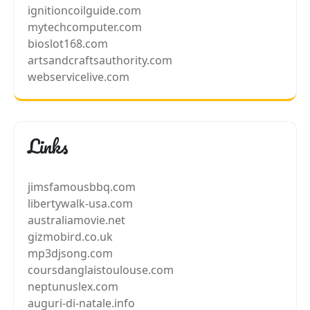
ignitioncoilguide.com
mytechcomputer.com
bioslot168.com
artsandcraftsauthority.com
webservicelive.com
Links
jimsfamousbbq.com
libertywalk-usa.com
australiamovie.net
gizmobird.co.uk
mp3djsong.com
coursdanglaistoulouse.com
neptunuslex.com
auguri-di-natale.info