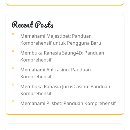
Recent Posts
Memahami Majestibet: Panduan
Komprehensif untuk Pengguna Baru
Membuka Rahasia Saung4D: Panduan
Komprehensif
Memahami Ahlicasino: Panduan
Komprehensif
Membuka Rahasia JurusCasino: Panduan
Komprehensif
Memahami Plisbet: Panduan Komprehensif