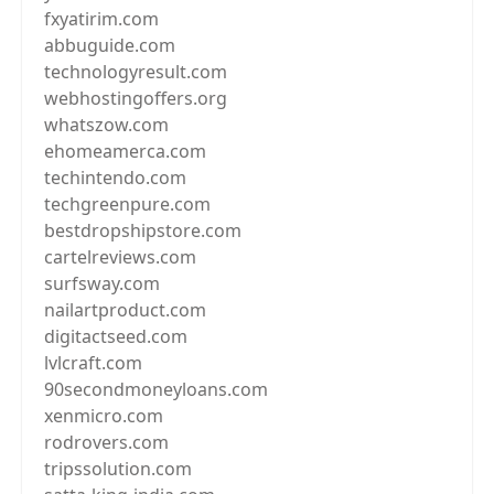
fxyatirim.com
abbuguide.com
technologyresult.com
webhostingoffers.org
whatszow.com
ehomeamerca.com
techintendo.com
techgreenpure.com
bestdropshipstore.com
cartelreviews.com
surfsway.com
nailartproduct.com
digitactseed.com
lvlcraft.com
90secondmoneyloans.com
xenmicro.com
rodrovers.com
tripssolution.com