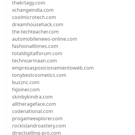
thekrtagy.com
xchangeindia.com
coolmicrotech.com
dreamhousehack.com
the-techteacher.com
automobilenews-online.com
fashionalltimes.com
totaldigitalforum.com
technoarmaan.com
empresasposicionamientoweb.com
tonybestcosmetics.com
buzznc.com
fxjoiner.com
skinbykindra.com
alltherageface.com
codenational.com
progameexplorer.com
rockislandroastery.com
directselling-pro.com