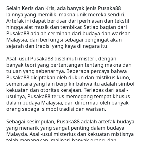
Selain Keris dan Kris, ada banyak jenis Pusaka88
lainnya yang memiliki makna unik mereka sendiri.
Artefak ini dapat berkisar dari perhiasan dan tekstil
hingga alat musik dan tembikar. Setiap bagian dari
Pusaka88 adalah cerminan dari budaya dan warisan
Malaysia, dan berfungsi sebagai pengingat akan
sejarah dan tradisi yang kaya di negara itu.
Asal -usul Pusaka88 diselimuti misteri, dengan
banyak teori yang bertentangan tentang makna dan
tujuan yang sebenarnya. Beberapa percaya bahwa
Pusaka88 diciptakan oleh dukun dan mistikus kuno,
sementara yang lain berpikir bahwa itu adalah simbol
kekuatan dan otoritas kerajaan. Terlepas dari asal -
usulnya, Pusaka88 terus memegang tempat khusus
dalam budaya Malaysia, dan dihormati oleh banyak
orang sebagai simbol tradisi dan warisan.
Sebagai kesimpulan, Pusaka88 adalah artefak budaya
yang menarik yang sangat penting dalam budaya
Malaysia. Asal -usul misterius dan kekuatan mistisnya
telah menangkap imajinasi banyak orang, dan