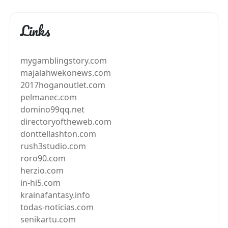
Links
mygamblingstory.com
majalahwekonews.com
2017hoganoutlet.com
pelmanec.com
domino99qq.net
directoryoftheweb.com
donttellashton.com
rush3studio.com
roro90.com
herzio.com
in-hi5.com
krainafantasy.info
todas-noticias.com
senikartu.com