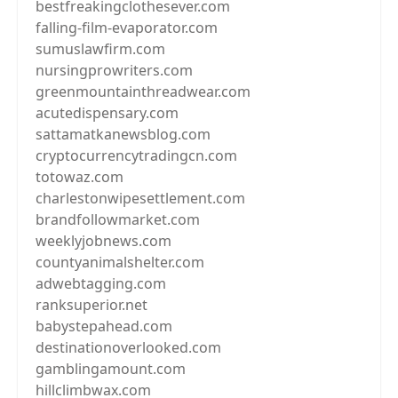
bestfreakingclothesever.com
falling-film-evaporator.com
sumuslawfirm.com
nursingprowriters.com
greenmountainthreadwear.com
acutedispensary.com
sattamatkanewsblog.com
cryptocurrencytradingcn.com
totowaz.com
charlestonwipesettlement.com
brandfollowmarket.com
weeklyjobnews.com
countyanimalshelter.com
adwebtagging.com
ranksuperior.net
babystepahead.com
destinationoverlooked.com
gamblingamount.com
hillclimbwax.com