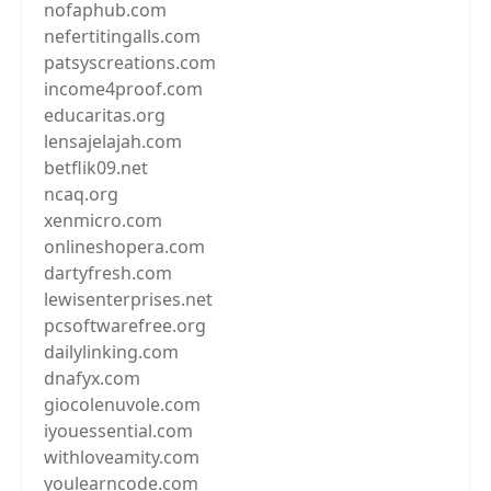
nofaphub.com
nefertitingalls.com
patsyscreations.com
income4proof.com
educaritas.org
lensajelajah.com
betflik09.net
ncaq.org
xenmicro.com
onlineshopera.com
dartyfresh.com
lewisenterprises.net
pcsoftwarefree.org
dailylinking.com
dnafyx.com
giocolenuvole.com
iyouessential.com
withloveamity.com
youlearncode.com