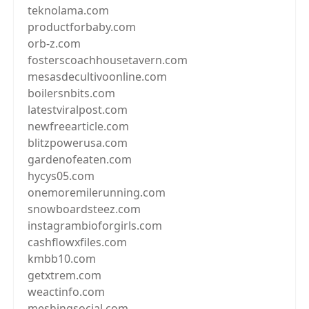
teknolama.com
productforbaby.com
orb-z.com
fosterscoachhousetavern.com
mesasdecultivoonline.com
boilersnbits.com
latestviralpost.com
newfreearticle.com
blitzpowerusa.com
gardenofeaten.com
hycys05.com
onemoremilerunning.com
snowboardsteez.com
instagrambioforgirls.com
cashflowxfiles.com
kmbb10.com
getxtrem.com
weactinfo.com
meshingsocial.com