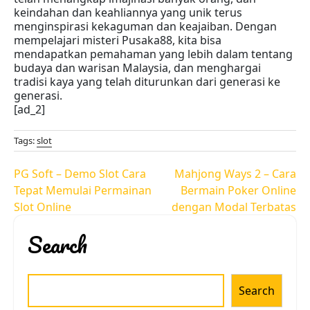
keindahan dan keahliannya yang unik terus
menginspirasi kekaguman dan keajaiban. Dengan
mempelajari misteri Pusaka88, kita bisa
mendapatkan pemahaman yang lebih dalam tentang
budaya dan warisan Malaysia, dan menghargai
tradisi kaya yang telah diturunkan dari generasi ke
generasi.
[ad_2]
Tags:
slot
Post
PG Soft – Demo Slot Cara
Mahjong Ways 2 – Cara
navigation
Tepat Memulai Permainan
Bermain Poker Online
Slot Online
dengan Modal Terbatas
Search
Search