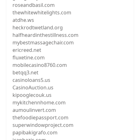
roseandbasil.com
thewhitewhitelights.com
atdhe.ws
heckrodtwetland.org
halfheardinthestillness.com
mybestmassagechair.com
ericreed.net
fluxetine.com
mobilecasino8760.com
betqq3.net
casinoloans5.us
CasinoAuction.us
kipooglecouk.us
mykitchennhome.com
aumoulinvert.com
thefoodiepassport.com
superwindowproject.com
papibakigrafo.com