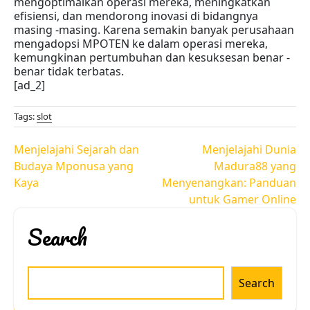
mengoptimalkan operasi mereka, meningkatkan
efisiensi, dan mendorong inovasi di bidangnya
masing -masing. Karena semakin banyak perusahaan
mengadopsi MPOTEN ke dalam operasi mereka,
kemungkinan pertumbuhan dan kesuksesan benar -
benar tidak terbatas.
[ad_2]
Tags:
slot
Post
Menjelajahi Sejarah dan
Menjelajahi Dunia
navigation
Budaya Mponusa yang
Madura88 yang
Kaya
Menyenangkan: Panduan
untuk Gamer Online
Search
Search