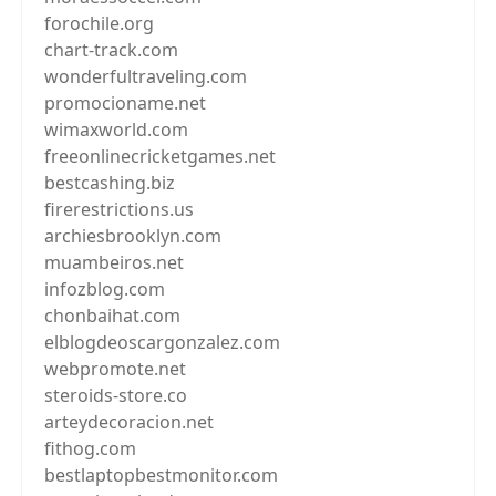
forochile.org
chart-track.com
wonderfultraveling.com
promocioname.net
wimaxworld.com
freeonlinecricketgames.net
bestcashing.biz
firerestrictions.us
archiesbrooklyn.com
muambeiros.net
infozblog.com
chonbaihat.com
elblogdeoscargonzalez.com
webpromote.net
steroids-store.co
arteydecoracion.net
fithog.com
bestlaptopbestmonitor.com