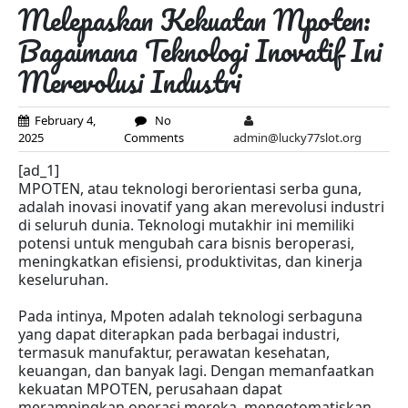
Melepaskan Kekuatan Mpoten:
Bagaimana Teknologi Inovatif Ini
Merevolusi Industri
February 4,
No
2025
Comments
admin@lucky77slot.org
[ad_1]
MPOTEN, atau teknologi berorientasi serba guna,
adalah inovasi inovatif yang akan merevolusi industri
di seluruh dunia. Teknologi mutakhir ini memiliki
potensi untuk mengubah cara bisnis beroperasi,
meningkatkan efisiensi, produktivitas, dan kinerja
keseluruhan.
Pada intinya, Mpoten adalah teknologi serbaguna
yang dapat diterapkan pada berbagai industri,
termasuk manufaktur, perawatan kesehatan,
keuangan, dan banyak lagi. Dengan memanfaatkan
kekuatan MPOTEN, perusahaan dapat
merampingkan operasi mereka, mengotomatiskan