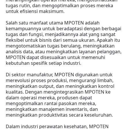
tugas rutin, dan mengoptimalkan proses mereka
untuk efisiensi maksimum.
Salah satu manfaat utama MPOTEN adalah
kemampuannya untuk beradaptasi dengan berbagai
tugas dan fungsi, menjadikannya alat yang sangat
fleksibel untuk bisnis dari semua ukuran. Apakah itu
mengotomatiskan tugas berulang, meningkatkan
analisis data, atau meningkatkan layanan pelanggan,
MPOTEN dapat disesuaikan untuk memenuhi
kebutuhan spesifik setiap industri.
Di sektor manufaktur, MPOTEN digunakan untuk
merevolusi proses produksi, mengurangi limbah,
meningkatkan output, dan meningkatkan kontrol
kualitas. Dengan mengintegrasikan MPOTEN ke
dalam operasi mereka, produsen dapat
mengoptimalkan rantai pasokan mereka,
meningkatkan manajemen inventaris, dan
meningkatkan produktivitas secara keseluruhan.
Dalam industri perawatan kesehatan, MPOTEN