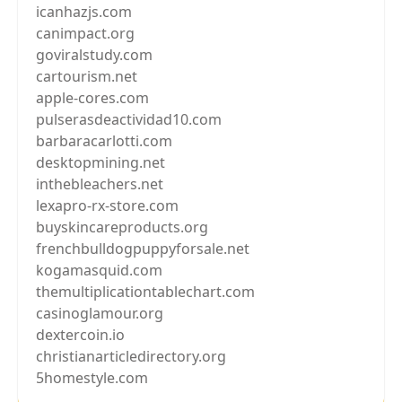
icanhazjs.com
canimpact.org
goviralstudy.com
cartourism.net
apple-cores.com
pulserasdeactividad10.com
barbaracarlotti.com
desktopmining.net
inthebleachers.net
lexapro-rx-store.com
buyskincareproducts.org
frenchbulldogpuppyforsale.net
kogamasquid.com
themultiplicationtablechart.com
casinoglamour.org
dextercoin.io
christianarticledirectory.org
5homestyle.com