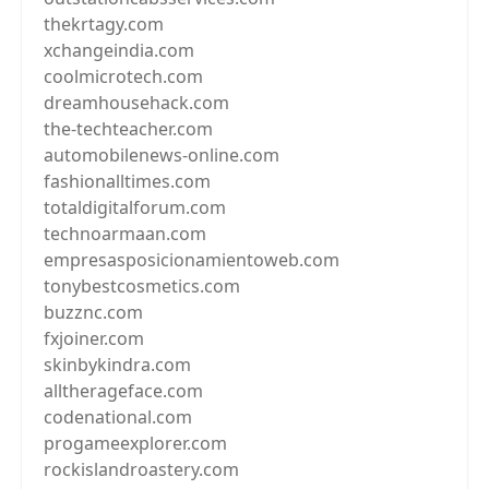
thekrtagy.com
xchangeindia.com
coolmicrotech.com
dreamhousehack.com
the-techteacher.com
automobilenews-online.com
fashionalltimes.com
totaldigitalforum.com
technoarmaan.com
empresasposicionamientoweb.com
tonybestcosmetics.com
buzznc.com
fxjoiner.com
skinbykindra.com
alltherageface.com
codenational.com
progameexplorer.com
rockislandroastery.com