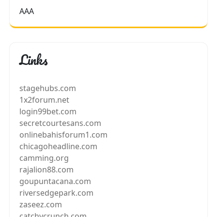
AAA
Links
stagehubs.com
1x2forum.net
login99bet.com
secretcourtesans.com
onlinebahisforum1.com
chicagoheadline.com
camming.org
rajalion88.com
goupuntacana.com
riversedgepark.com
zaseez.com
catchycrunch.com