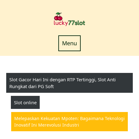
Skip
to
content
Menu
Menu
Slot Gacor Hari Ini dengan RTP Tertinggi, Slot Anti
Rungkat dari PG Soft
Slot online
Melepaskan Kekuatan Mpoten: Bagaimana Teknologi
Inovatif Ini Merevolusi Industri