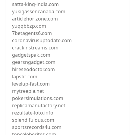
satta-king-india.com
yukigassencanada.com
articlehorizone.com
yuqqbbzp.com
7betagents6.com
coronavirusuptodate.com
crackinstreams.com
gadgetspak.com
gearsngadget.com
hireseodoctor.com
lapsfit.com
levelup-fast.com
mytreepla.net
pokersimulations.com
replicamanufactory.net
rezultate-loto.info
splendifulous.com
sportsrecords4u.com
topceleberites.com