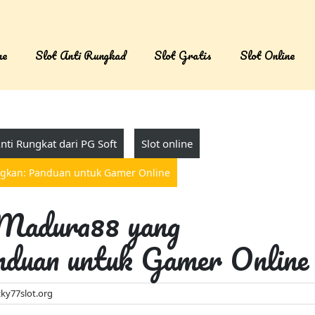
e
Slot Anti Rungkad
Slot Gratis
Slot Online
Anti Rungkat dari PG Soft
Slot online
gkan: Panduan untuk Gamer Online
 Madura88 yang
duan untuk Gamer Online
ky77slot.org