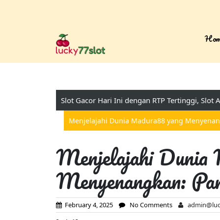
Skip
to
content
Hom
Slot Gacor Hari Ini dengan RTP Tertinggi, Slot 
Menjelajahi Dunia Madura88 yang Menyenan
Menjelajahi Dunia
Menyenangkan: Pan
February 4, 2025
No Comments
admin@luc