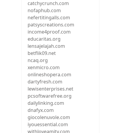
catchycrunch.com
nofaphub.com
nefertitingalls.com
patsyscreations.com
income4proof.com
educaritas.org
lensajelajah.com
betflik09.net
ncaq.org
xenmicro.com
onlineshopera.com
dartyfresh.com
lewisenterprises.net
pcsoftwarefree.org
dailylinking.com
dnafyx.com
giocolenuvole.com
iyouessential.com
withloveamity.com