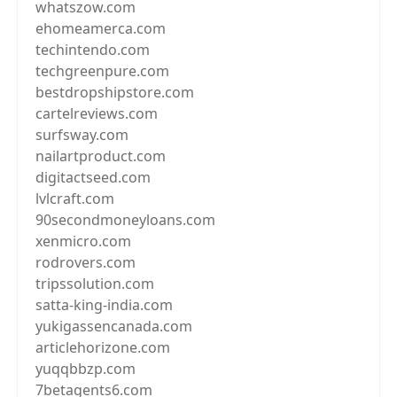
whatszow.com
ehomeamerca.com
techintendo.com
techgreenpure.com
bestdropshipstore.com
cartelreviews.com
surfsway.com
nailartproduct.com
digitactseed.com
lvlcraft.com
90secondmoneyloans.com
xenmicro.com
rodrovers.com
tripssolution.com
satta-king-india.com
yukigassencanada.com
articlehorizone.com
yuqqbbzp.com
7betagents6.com