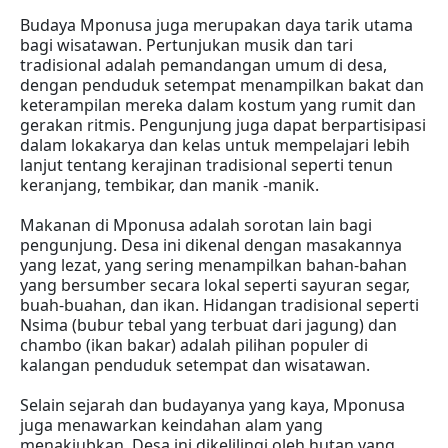
Budaya Mponusa juga merupakan daya tarik utama
bagi wisatawan. Pertunjukan musik dan tari
tradisional adalah pemandangan umum di desa,
dengan penduduk setempat menampilkan bakat dan
keterampilan mereka dalam kostum yang rumit dan
gerakan ritmis. Pengunjung juga dapat berpartisipasi
dalam lokakarya dan kelas untuk mempelajari lebih
lanjut tentang kerajinan tradisional seperti tenun
keranjang, tembikar, dan manik -manik.
Makanan di Mponusa adalah sorotan lain bagi
pengunjung. Desa ini dikenal dengan masakannya
yang lezat, yang sering menampilkan bahan-bahan
yang bersumber secara lokal seperti sayuran segar,
buah-buahan, dan ikan. Hidangan tradisional seperti
Nsima (bubur tebal yang terbuat dari jagung) dan
chambo (ikan bakar) adalah pilihan populer di
kalangan penduduk setempat dan wisatawan.
Selain sejarah dan budayanya yang kaya, Mponusa
juga menawarkan keindahan alam yang
menakjubkan. Desa ini dikelilingi oleh hutan yang