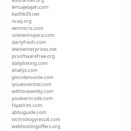
educaritas.org
lensajelajah.com
betflik09.net
ncaq.org
xenmicro.com
onlineshopera.com
dartyfresh.com
lewisenterprises.net
pcsoftwarefree.org
dailylinking.com
dnafyx.com
giocolenuvole.com
iyouessential.com
withloveamity.com
youlearncode.com
fxyatirim.com
abbuguide.com
technologyresult.com
webhostingoffers.org