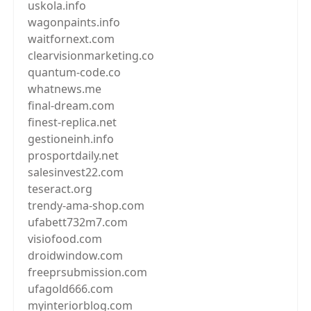
uskola.info
wagonpaints.info
waitfornext.com
clearvisionmarketing.co
quantum-code.co
whatnews.me
final-dream.com
finest-replica.net
gestioneinh.info
prosportdaily.net
salesinvest22.com
teseract.org
trendy-ama-shop.com
ufabett732m7.com
visiofood.com
droidwindow.com
freeprsubmission.com
ufagold666.com
myinteriorblog.com