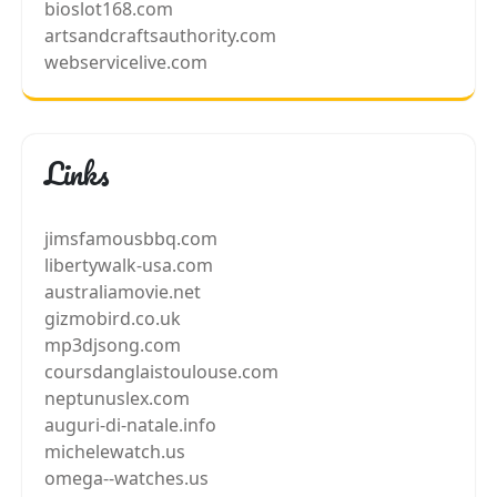
bioslot168.com
artsandcraftsauthority.com
webservicelive.com
Links
jimsfamousbbq.com
libertywalk-usa.com
australiamovie.net
gizmobird.co.uk
mp3djsong.com
coursdanglaistoulouse.com
neptunuslex.com
auguri-di-natale.info
michelewatch.us
omega--watches.us