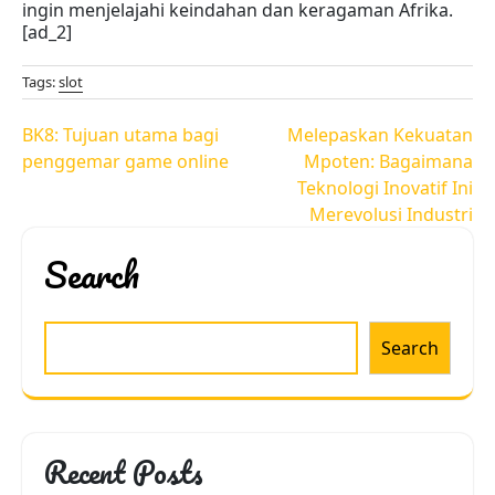
ingin menjelajahi keindahan dan keragaman Afrika.
[ad_2]
Tags:
slot
Post
BK8: Tujuan utama bagi
Melepaskan Kekuatan
navigation
penggemar game online
Mpoten: Bagaimana
Teknologi Inovatif Ini
Merevolusi Industri
Search
Search
Recent Posts