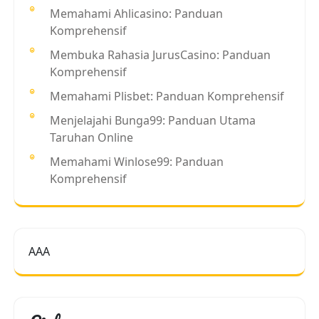
Memahami Ahlicasino: Panduan
Komprehensif
Membuka Rahasia JurusCasino: Panduan
Komprehensif
Memahami Plisbet: Panduan Komprehensif
Menjelajahi Bunga99: Panduan Utama
Taruhan Online
Memahami Winlose99: Panduan
Komprehensif
AAA