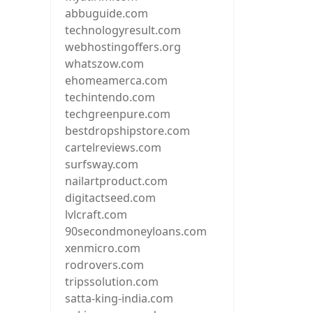
abbuguide.com
technologyresult.com
webhostingoffers.org
whatszow.com
ehomeamerca.com
techintendo.com
techgreenpure.com
bestdropshipstore.com
cartelreviews.com
surfsway.com
nailartproduct.com
digitactseed.com
lvlcraft.com
90secondmoneyloans.com
xenmicro.com
rodrovers.com
tripssolution.com
satta-king-india.com