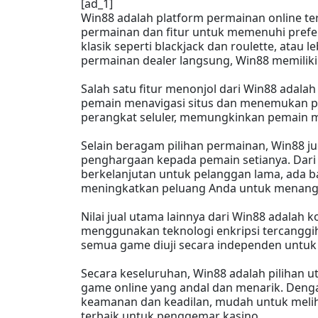
[ad_1]
Win88 adalah platform permainan online 
permainan dan fitur untuk memenuhi prefe
klasik seperti blackjack dan roulette, atau
permainan dealer langsung, Win88 memilik
Salah satu fitur menonjol dari Win88 ad
pemain menavigasi situs dan menemukan per
perangkat seluler, memungkinkan pemain m
Selain beragam pilihan permainan, Win88
penghargaan kepada pemain setianya. Dar
berkelanjutan untuk pelanggan lama, ada 
meningkatkan peluang Anda untuk menang 
Nilai jual utama lainnya dari Win88 adalah
menggunakan teknologi enkripsi tercanggi
semua game diuji secara independen untuk
Secara keseluruhan, Win88 adalah pilihan
game online yang andal dan menarik. Den
keamanan dan keadilan, mudah untuk meli
terbaik untuk penggemar kasino.