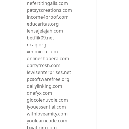
nefertitingalls.com
patsyscreations.com
income4proof.com
educaritas.org
lensajelajah.com
betflik09.net
ncaq.org
xenmicro.com
onlineshopera.com
dartyfresh.com
lewisenterprises.net
pcsoftwarefree.org
dailylinking.com
dnafyx.com
giocolenuvole.com
iyouessential.com
withloveamity.com
youlearncode.com
fxyatirim.com