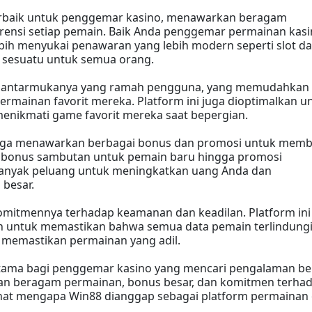
terbaik untuk penggemar kasino, menawarkan beragam
rensi setiap pemain. Baik Anda penggemar permainan kas
 lebih menyukai penawaran yang lebih modern seperti slot d
i sesuatu untuk semua orang.
alah antarmukanya yang ramah pengguna, yang memudahkan
mainan favorit mereka. Platform ini juga dioptimalkan u
enikmati game favorit mereka saat bepergian.
 juga menawarkan berbagai bonus dan promosi untuk memb
i bonus sambutan untuk pemain baru hingga promosi
banyak peluang untuk meningkatkan uang Anda dan
besar.
 komitmennya terhadap keamanan dan keadilan. Platform ini
h untuk memastikan bahwa semua data pemain terlindungi
 memastikan permainan yang adil.
 utama bagi penggemar kasino yang mencari pengalaman b
gan beragam permainan, bonus besar, dan komitmen terha
hat mengapa Win88 dianggap sebagai platform permainan 