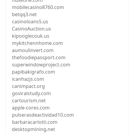
fluxetine.com
mobilecasino8760.com
betqq3.net
casinoloans5.us
CasinoAuction.us
kipooglecouk.us
mykitchennhome.com
aumoulinvert.com
thefoodiepassport.com
superwindowproject.com
papibakigrafo.com
icanhazjs.com
canimpact.org
goviralstudy.com
cartourism.net
apple-cores.com
pulserasdeactividad10.com
barbaracarlotti.com
desktopmining.net