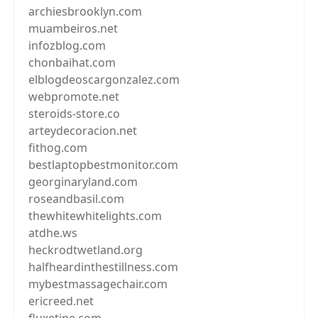
archiesbrooklyn.com
muambeiros.net
infozblog.com
chonbaihat.com
elblogdeoscargonzalez.com
webpromote.net
steroids-store.co
arteydecoracion.net
fithog.com
bestlaptopbestmonitor.com
georginaryland.com
roseandbasil.com
thewhitewhitelights.com
atdhe.ws
heckrodtwetland.org
halfheardinthestillness.com
mybestmassagechair.com
ericreed.net