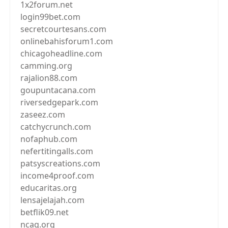
1x2forum.net
login99bet.com
secretcourtesans.com
onlinebahisforum1.com
chicagoheadline.com
camming.org
rajalion88.com
goupuntacana.com
riversedgepark.com
zaseez.com
catchycrunch.com
nofaphub.com
nefertitingalls.com
patsyscreations.com
income4proof.com
educaritas.org
lensajelajah.com
betflik09.net
ncaq.org