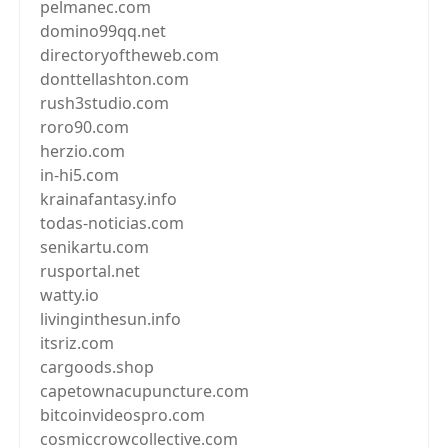
pelmanec.com
domino99qq.net
directoryoftheweb.com
donttellashton.com
rush3studio.com
roro90.com
herzio.com
in-hi5.com
krainafantasy.info
todas-noticias.com
senikartu.com
rusportal.net
watty.io
livinginthesun.info
itsriz.com
cargoods.shop
capetownacupuncture.com
bitcoinvideospro.com
cosmiccrowcollective.com