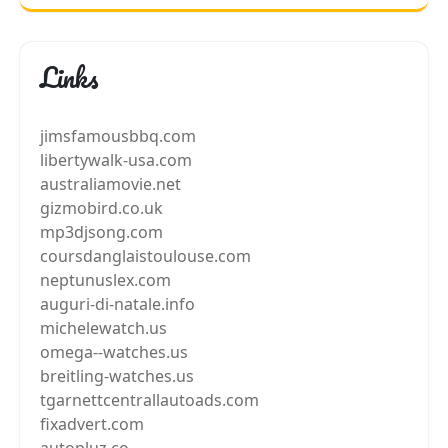
Links
jimsfamousbbq.com
libertywalk-usa.com
australiamovie.net
gizmobird.co.uk
mp3djsong.com
coursdanglaistoulouse.com
neptunuslex.com
auguri-di-natale.info
michelewatch.us
omega--watches.us
breitling-watches.us
tgarnettcentrallautoads.com
fixadvert.com