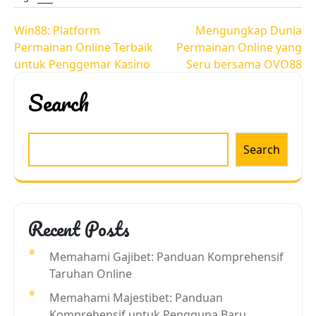
Post
Win88: Platform
Mengungkap Dunia
navigation
Permainan Online Terbaik
Permainan Online yang
untuk Penggemar Kasino
Seru bersama OVO88
Search
Search
Recent Posts
Memahami Gajibet: Panduan Komprehensif
Taruhan Online
Memahami Majestibet: Panduan
Komprehensif untuk Pengguna Baru