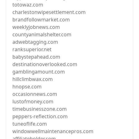
totowaz.com
charlestonwipesettlement.com
brandfollowmarket.com
weeklyjobnews.com
countyanimalshelter.com
adwebtagging.com
ranksuperior.net
babystepahead.com
destinationoverlooked.com
gamblingamount.com
hillclimbwax.com
hnopse.com
occasionnews.com
lustofmoney.com
timebusinesszone.com
peppers-reflection.com
tuneoflife.com
windowwellmaintenancepros.com
affiliateholder.com