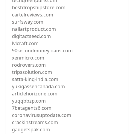
techgreenpure.com
bestdropshipstore.com
cartelreviews.com
surfsway.com
nailartproduct.com
digitactseed.com
lvlcraft.com
90secondmoneyloans.com
xenmicro.com
rodrovers.com
tripssolution.com
satta-king-india.com
yukigassencanada.com
articlehorizone.com
yuqqbbzp.com
7betagents6.com
coronavirusuptodate.com
crackinstreams.com
gadgetspak.com