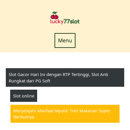
Skip
to
content
Menu
Menu
Slot Gacor Hari Ini dengan RTP Tertinggi, Slot Anti
Rungkat dari PG Soft
Slot online
Menjelajahi Manfaat Mpoid: Tren Makanan Super
Berikutnya