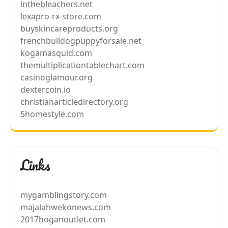
inthebleachers.net
lexapro-rx-store.com
buyskincareproducts.org
frenchbulldogpuppyforsale.net
kogamasquid.com
themultiplicationtablechart.com
casinoglamour.org
dextercoin.io
christianarticledirectory.org
5homestyle.com
Links
mygamblingstory.com
majalahwekonews.com
2017hoganoutlet.com