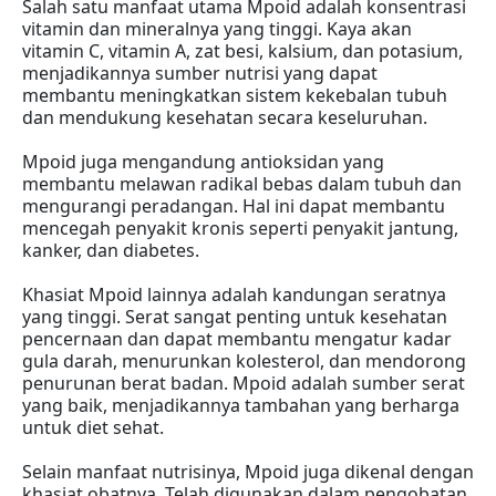
Salah satu manfaat utama Mpoid adalah konsentrasi
vitamin dan mineralnya yang tinggi. Kaya akan
vitamin C, vitamin A, zat besi, kalsium, dan potasium,
menjadikannya sumber nutrisi yang dapat
membantu meningkatkan sistem kekebalan tubuh
dan mendukung kesehatan secara keseluruhan.
Mpoid juga mengandung antioksidan yang
membantu melawan radikal bebas dalam tubuh dan
mengurangi peradangan. Hal ini dapat membantu
mencegah penyakit kronis seperti penyakit jantung,
kanker, dan diabetes.
Khasiat Mpoid lainnya adalah kandungan seratnya
yang tinggi. Serat sangat penting untuk kesehatan
pencernaan dan dapat membantu mengatur kadar
gula darah, menurunkan kolesterol, dan mendorong
penurunan berat badan. Mpoid adalah sumber serat
yang baik, menjadikannya tambahan yang berharga
untuk diet sehat.
Selain manfaat nutrisinya, Mpoid juga dikenal dengan
khasiat obatnya. Telah digunakan dalam pengobatan