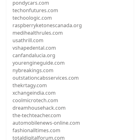
pondycars.com
techonfutures.com
techoologic.com
raspberryketonescanada.org
medihealthrules.com
usathrill.com
vshapedental.com
canfandalucia.org
yourengineguide.com
nybreakings.com
outstationcabsservices.com
thekrtagy.com
xchangeindia.com
coolmicrotech.com
dreamhousehack.com
the-techteacher.com
automobilenews-online.com
fashionalltimes.com
totaldigitalforum.com