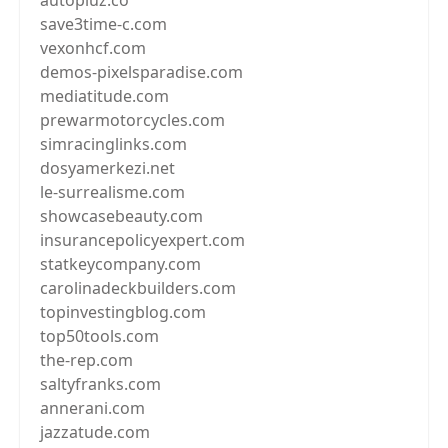
autopluz.co
save3time-c.com
vexonhcf.com
demos-pixelsparadise.com
mediatitude.com
prewarmotorcycles.com
simracinglinks.com
dosyamerkezi.net
le-surrealisme.com
showcasebeauty.com
insurancepolicyexpert.com
statkeycompany.com
carolinadeckbuilders.com
topinvestingblog.com
top50tools.com
the-rep.com
saltyfranks.com
annerani.com
jazzatude.com