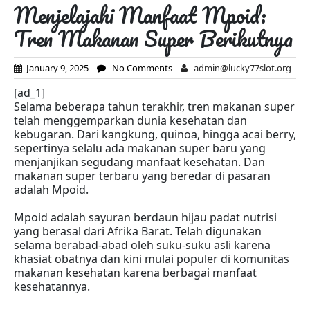
Menjelajahi Manfaat Mpoid:
Tren Makanan Super Berikutnya
January 9, 2025
No Comments
admin@lucky77slot.org
[ad_1]
Selama beberapa tahun terakhir, tren makanan super
telah menggemparkan dunia kesehatan dan
kebugaran. Dari kangkung, quinoa, hingga acai berry,
sepertinya selalu ada makanan super baru yang
menjanjikan segudang manfaat kesehatan. Dan
makanan super terbaru yang beredar di pasaran
adalah Mpoid.
Mpoid adalah sayuran berdaun hijau padat nutrisi
yang berasal dari Afrika Barat. Telah digunakan
selama berabad-abad oleh suku-suku asli karena
khasiat obatnya dan kini mulai populer di komunitas
makanan kesehatan karena berbagai manfaat
kesehatannya.