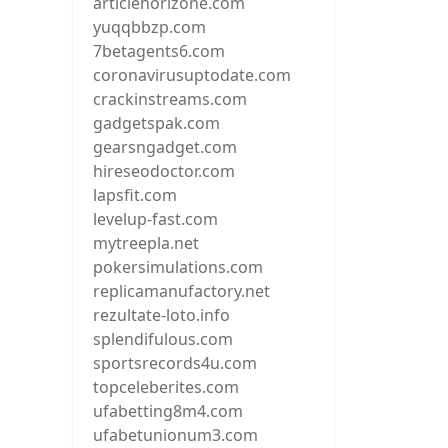
articlehorizone.com
yuqqbbzp.com
7betagents6.com
coronavirusuptodate.com
crackinstreams.com
gadgetspak.com
gearsngadget.com
hireseodoctor.com
lapsfit.com
levelup-fast.com
mytreepla.net
pokersimulations.com
replicamanufactory.net
rezultate-loto.info
splendifulous.com
sportsrecords4u.com
topceleberites.com
ufabetting8m4.com
ufabetunionum3.com