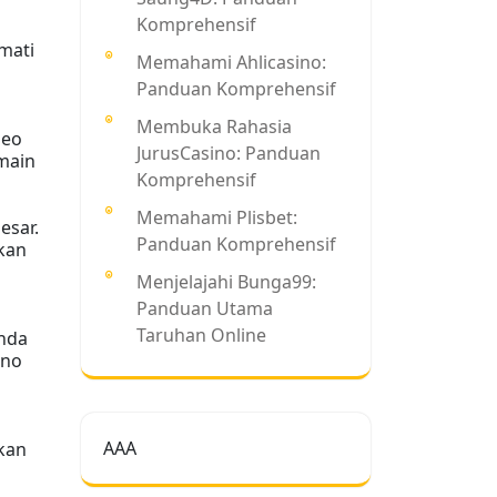
Komprehensif
mati
Memahami Ahlicasino:
Panduan Komprehensif
Membuka Rahasia
deo
JurusCasino: Panduan
emain
Komprehensif
Memahami Plisbet:
esar.
Panduan Komprehensif
kan
Menjelajahi Bunga99:
Panduan Utama
Taruhan Online
Anda
ino
AAA
kan