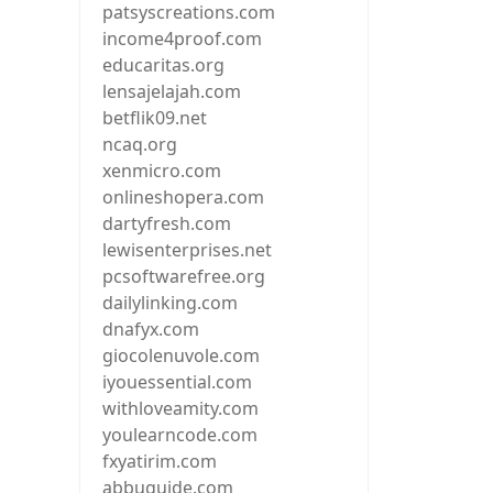
patsyscreations.com
income4proof.com
educaritas.org
lensajelajah.com
betflik09.net
ncaq.org
xenmicro.com
onlineshopera.com
dartyfresh.com
lewisenterprises.net
pcsoftwarefree.org
dailylinking.com
dnafyx.com
giocolenuvole.com
iyouessential.com
withloveamity.com
youlearncode.com
fxyatirim.com
abbuguide.com