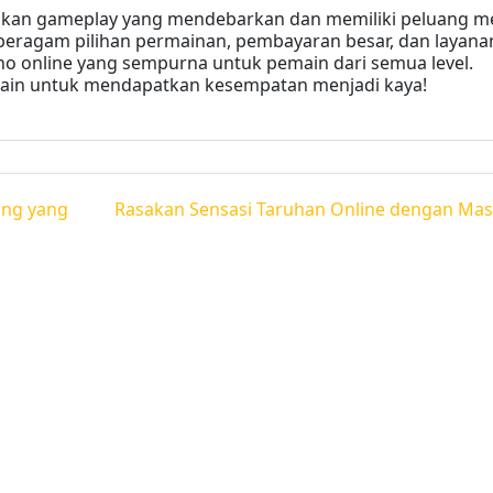
asakan gameplay yang mendebarkan dan memiliki peluang 
beragam pilihan permainan, pembayaran besar, dan layana
ino online yang sempurna untuk pemain dari semua level.
rmain untuk mendapatkan kesempatan menjadi kaya!
ing yang
Rasakan Sensasi Taruhan Online dengan Mas