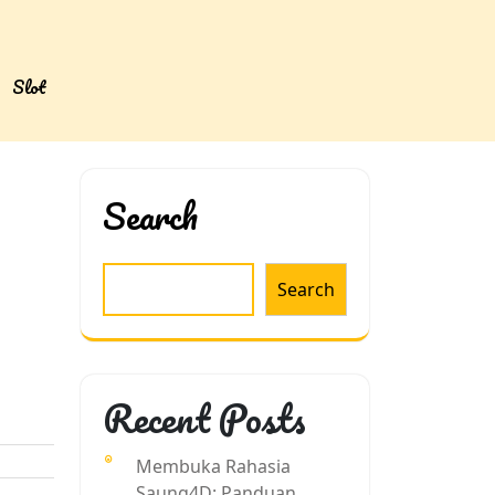
Slot
Search
Search
Recent Posts
Membuka Rahasia
Saung4D: Panduan