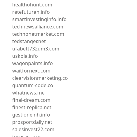
healthohunt.com
retefuturah.info
smartinvestinginfo.info
technewsalliance.com
technonetmarket.com
tedstanger.net
ufabett732um3.com
uskola.info
wagonpaints.info
waitfornext.com
clearvisionmarketing.co
quantum-code.co
whatnews.me
final-dream.com
finest-replica.net
gestioneinh.info
prosportdaily.net
salesinvest22.com
teseract.org