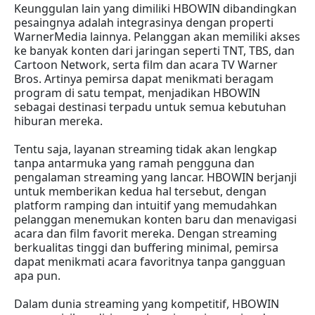
Keunggulan lain yang dimiliki HBOWIN dibandingkan
pesaingnya adalah integrasinya dengan properti
WarnerMedia lainnya. Pelanggan akan memiliki akses
ke banyak konten dari jaringan seperti TNT, TBS, dan
Cartoon Network, serta film dan acara TV Warner
Bros. Artinya pemirsa dapat menikmati beragam
program di satu tempat, menjadikan HBOWIN
sebagai destinasi terpadu untuk semua kebutuhan
hiburan mereka.
Tentu saja, layanan streaming tidak akan lengkap
tanpa antarmuka yang ramah pengguna dan
pengalaman streaming yang lancar. HBOWIN berjanji
untuk memberikan kedua hal tersebut, dengan
platform ramping dan intuitif yang memudahkan
pelanggan menemukan konten baru dan menavigasi
acara dan film favorit mereka. Dengan streaming
berkualitas tinggi dan buffering minimal, pemirsa
dapat menikmati acara favoritnya tanpa gangguan
apa pun.
Dalam dunia streaming yang kompetitif, HBOWIN