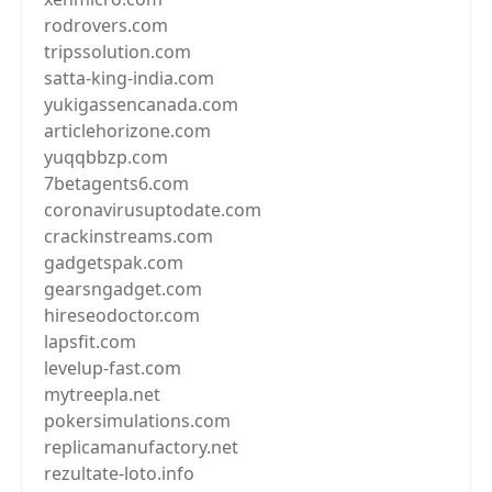
rodrovers.com
tripssolution.com
satta-king-india.com
yukigassencanada.com
articlehorizone.com
yuqqbbzp.com
7betagents6.com
coronavirusuptodate.com
crackinstreams.com
gadgetspak.com
gearsngadget.com
hireseodoctor.com
lapsfit.com
levelup-fast.com
mytreepla.net
pokersimulations.com
replicamanufactory.net
rezultate-loto.info