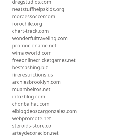
dregstudios.com
neatstuffhelpskids.org
moraessoccer.com
forochile.org
chart-track.com
wonderfultraveling.com
promocioname.net
wimaxworld.com
freeonlinecricketgames.net
bestcashing.biz
firerestrictions.us
archiesbrooklyn.com
muambeiros.net
infozblog.com
chonbaihat.com
elblogdeoscargonzalez.com
webpromote.net
steroids-store.co
arteydecoracion.net