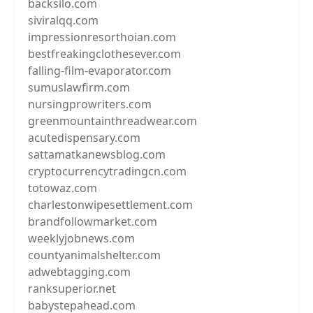
backsilo.com
siviralqq.com
impressionresorthoian.com
bestfreakingclothesever.com
falling-film-evaporator.com
sumuslawfirm.com
nursingprowriters.com
greenmountainthreadwear.com
acutedispensary.com
sattamatkanewsblog.com
cryptocurrencytradingcn.com
totowaz.com
charlestonwipesettlement.com
brandfollowmarket.com
weeklyjobnews.com
countyanimalshelter.com
adwebtagging.com
ranksuperior.net
babystepahead.com