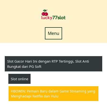
Skip
to
content
Menu
Menu
Slot Gacor Hari Ini dengan RTP Tertinggi, Slot Anti
Rungkat dari PG Soft
Slot online
HBOWIN: Pemain Baru dalam Game Streaming yang
Menghadapi Netflix dan Hulu