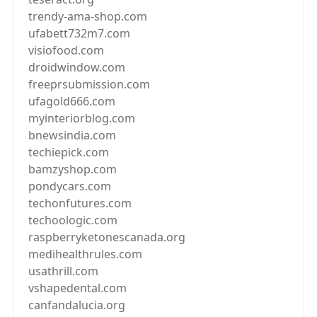
trendy-ama-shop.com
ufabett732m7.com
visiofood.com
droidwindow.com
freeprsubmission.com
ufagold666.com
myinteriorblog.com
bnewsindia.com
techiepick.com
bamzyshop.com
pondycars.com
techonfutures.com
techoologic.com
raspberryketonescanada.org
medihealthrules.com
usathrill.com
vshapedental.com
canfandalucia.org