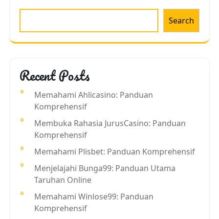
Search
Recent Posts
Memahami Ahlicasino: Panduan
Komprehensif
Membuka Rahasia JurusCasino: Panduan
Komprehensif
Memahami Plisbet: Panduan Komprehensif
Menjelajahi Bunga99: Panduan Utama
Taruhan Online
Memahami Winlose99: Panduan
Komprehensif