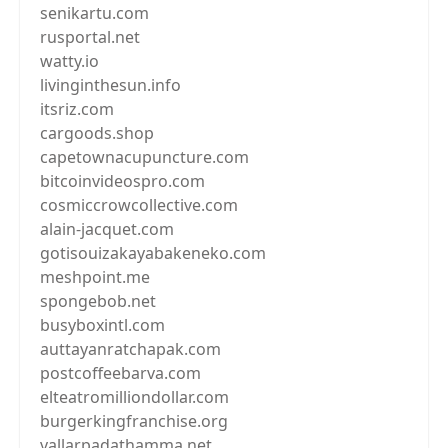
senikartu.com
rusportal.net
watty.io
livinginthesun.info
itsriz.com
cargoods.shop
capetownacupuncture.com
bitcoinvideospro.com
cosmiccrowcollective.com
alain-jacquet.com
gotisouizakayabakeneko.com
meshpoint.me
spongebob.net
busyboxintl.com
auttayanratchapak.com
postcoffeebarva.com
elteatromilliondollar.com
burgerkingfranchise.org
vallarpadathamma.net