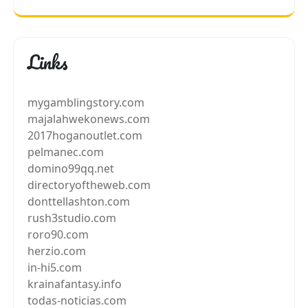
Links
mygamblingstory.com
majalahwekonews.com
2017hoganoutlet.com
pelmanec.com
domino99qq.net
directoryoftheweb.com
donttellashton.com
rush3studio.com
roro90.com
herzio.com
in-hi5.com
krainafantasy.info
todas-noticias.com