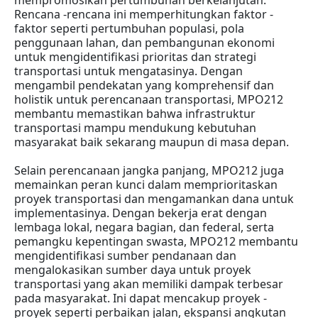
mempromosikan pertumbuhan berkelanjutan.
Rencana -rencana ini memperhitungkan faktor -
faktor seperti pertumbuhan populasi, pola
penggunaan lahan, dan pembangunan ekonomi
untuk mengidentifikasi prioritas dan strategi
transportasi untuk mengatasinya. Dengan
mengambil pendekatan yang komprehensif dan
holistik untuk perencanaan transportasi, MPO212
membantu memastikan bahwa infrastruktur
transportasi mampu mendukung kebutuhan
masyarakat baik sekarang maupun di masa depan.
Selain perencanaan jangka panjang, MPO212 juga
memainkan peran kunci dalam memprioritaskan
proyek transportasi dan mengamankan dana untuk
implementasinya. Dengan bekerja erat dengan
lembaga lokal, negara bagian, dan federal, serta
pemangku kepentingan swasta, MPO212 membantu
mengidentifikasi sumber pendanaan dan
mengalokasikan sumber daya untuk proyek
transportasi yang akan memiliki dampak terbesar
pada masyarakat. Ini dapat mencakup proyek -
proyek seperti perbaikan jalan, ekspansi angkutan