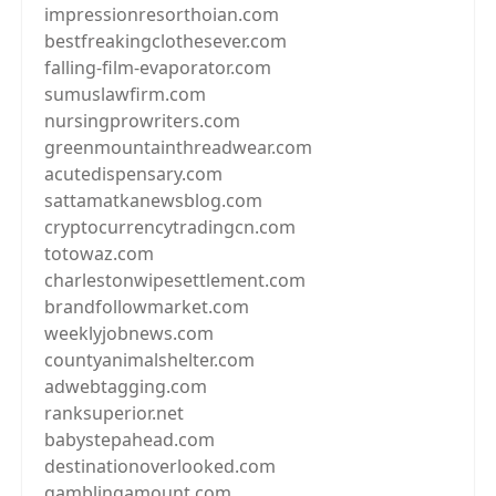
impressionresorthoian.com
bestfreakingclothesever.com
falling-film-evaporator.com
sumuslawfirm.com
nursingprowriters.com
greenmountainthreadwear.com
acutedispensary.com
sattamatkanewsblog.com
cryptocurrencytradingcn.com
totowaz.com
charlestonwipesettlement.com
brandfollowmarket.com
weeklyjobnews.com
countyanimalshelter.com
adwebtagging.com
ranksuperior.net
babystepahead.com
destinationoverlooked.com
gamblingamount.com