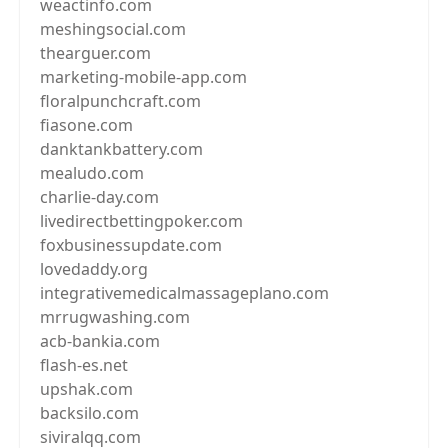
weactinfo.com
meshingsocial.com
thearguer.com
marketing-mobile-app.com
floralpunchcraft.com
fiasone.com
danktankbattery.com
mealudo.com
charlie-day.com
livedirectbettingpoker.com
foxbusinessupdate.com
lovedaddy.org
integrativemedicalmassageplano.com
mrrugwashing.com
acb-bankia.com
flash-es.net
upshak.com
backsilo.com
siviralqq.com