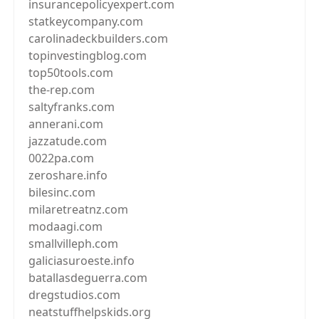
insurancepolicyexpert.com
statkeycompany.com
carolinadeckbuilders.com
topinvestingblog.com
top50tools.com
the-rep.com
saltyfranks.com
annerani.com
jazzatude.com
0022pa.com
zeroshare.info
bilesinc.com
milaretreatnz.com
modaagi.com
smallvilleph.com
galiciasuroeste.info
batallasdeguerra.com
dregstudios.com
neatstuffhelpskids.org