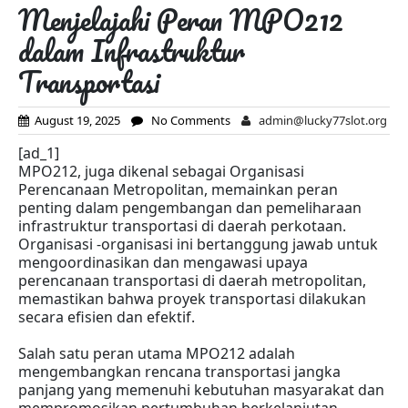
Menjelajahi Peran MPO212
dalam Infrastruktur
Transportasi
August 19, 2025
No Comments
admin@lucky77slot.org
[ad_1]
MPO212, juga dikenal sebagai Organisasi
Perencanaan Metropolitan, memainkan peran
penting dalam pengembangan dan pemeliharaan
infrastruktur transportasi di daerah perkotaan.
Organisasi -organisasi ini bertanggung jawab untuk
mengoordinasikan dan mengawasi upaya
perencanaan transportasi di daerah metropolitan,
memastikan bahwa proyek transportasi dilakukan
secara efisien dan efektif.
Salah satu peran utama MPO212 adalah
mengembangkan rencana transportasi jangka
panjang yang memenuhi kebutuhan masyarakat dan