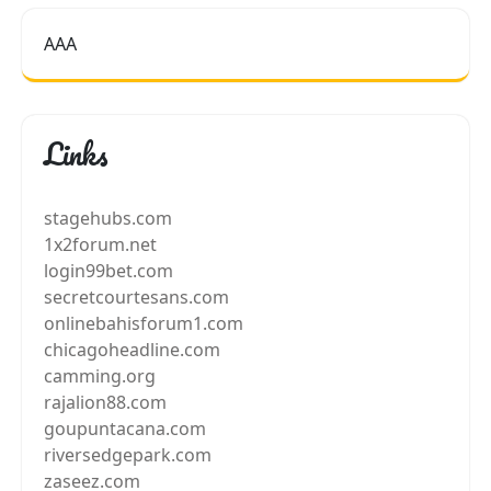
AAA
Links
stagehubs.com
1x2forum.net
login99bet.com
secretcourtesans.com
onlinebahisforum1.com
chicagoheadline.com
camming.org
rajalion88.com
goupuntacana.com
riversedgepark.com
zaseez.com