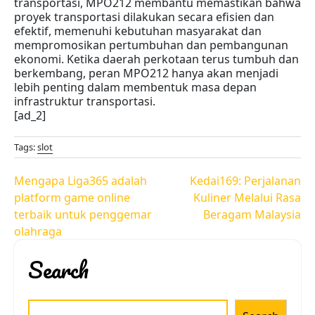
transportasi, MPO212 membantu memastikan bahwa
proyek transportasi dilakukan secara efisien dan
efektif, memenuhi kebutuhan masyarakat dan
mempromosikan pertumbuhan dan pembangunan
ekonomi. Ketika daerah perkotaan terus tumbuh dan
berkembang, peran MPO212 hanya akan menjadi
lebih penting dalam membentuk masa depan
infrastruktur transportasi.
[ad_2]
Tags:
slot
Post
Mengapa Liga365 adalah
Kedai169: Perjalanan
navigation
platform game online
Kuliner Melalui Rasa
terbaik untuk penggemar
Beragam Malaysia
olahraga
Search