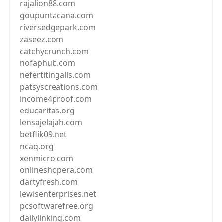
rajalion88.com
goupuntacana.com
riversedgepark.com
zaseez.com
catchycrunch.com
nofaphub.com
nefertitingalls.com
patsyscreations.com
income4proof.com
educaritas.org
lensajelajah.com
betflik09.net
ncaq.org
xenmicro.com
onlineshopera.com
dartyfresh.com
lewisenterprises.net
pcsoftwarefree.org
dailylinking.com