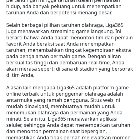
pertandingan hingga taruhan dalam permainan
hidup, ada banyak peluang untuk menempatkan
taruhan Anda dan berpotensi menang besar.
Selain berbagai pilihan taruhan olahraga, Liga365
juga menawarkan streaming game langsung. Ini
berarti bahwa Anda dapat menonton tim dan pemain
favorit Anda beraksi saat Anda menempatkan
taruhan, menambahkan tingkat kegembiraan ekstra
pada pengalaman bermain game. Dengan aliran
berkualitas tinggi dan pembaruan real-time, Anda
akan merasa seperti di sana di stadion yang bersorak
di tim Anda.
Alasan lain mengapa Liga365 adalah platform game
online terbaik untuk penggemar olahraga adalah
antarmuka yang ramah pengguna. Situs web ini
mudah dinavigasi, membuatnya mudah untuk
menemukan olahraga dan permainan yang Anda
minati. Selain itu, Liga365 menawarkan aplikasi
seluler, sehingga Anda dapat menempatkan taruhan
dan menonton permainan saat bepergian,
memastikan Anda tidak pernah melewatkan momen