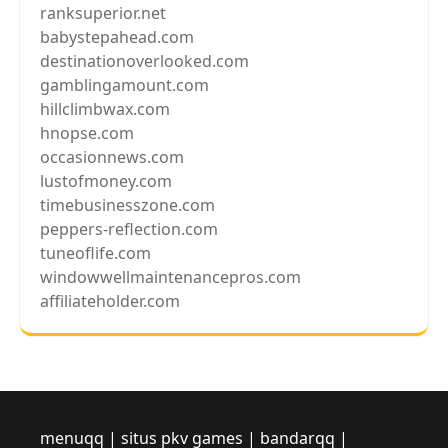
ranksuperior.net
babystepahead.com
destinationoverlooked.com
gamblingamount.com
hillclimbwax.com
hnopse.com
occasionnews.com
lustofmoney.com
timebusinesszone.com
peppers-reflection.com
tuneoflife.com
windowwellmaintenancepros.com
affiliateholder.com
menuqq
|
situs pkv games
|
bandarqq
|