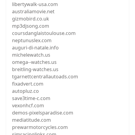
libertywalk-usa.com
australiamovie.net
gizmobird.co.uk
mp3djsong.com
coursdanglaistoulouse.com
neptunuslex.com
auguri-di-natale.info
michelewatch.us
omega--watches.us
breitling-watches.us
tgarnettcentrallautoads.com
fixadvert.com
autopluz.co
save3time-c.com
vexonhcf.com
demos-pixelsparadise.com
mediatitude.com
prewarmotorcycles.com
simracinglinks.com