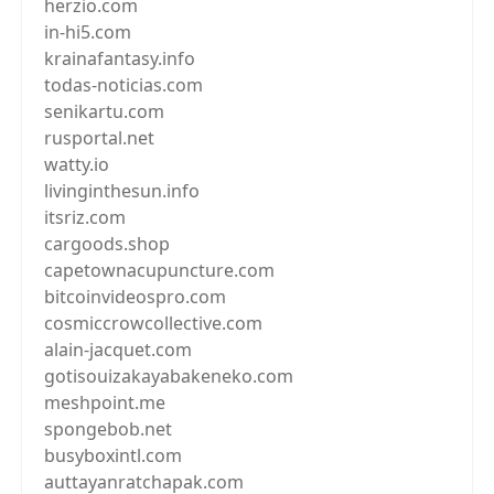
herzio.com
in-hi5.com
krainafantasy.info
todas-noticias.com
senikartu.com
rusportal.net
watty.io
livinginthesun.info
itsriz.com
cargoods.shop
capetownacupuncture.com
bitcoinvideospro.com
cosmiccrowcollective.com
alain-jacquet.com
gotisouizakayabakeneko.com
meshpoint.me
spongebob.net
busyboxintl.com
auttayanratchapak.com