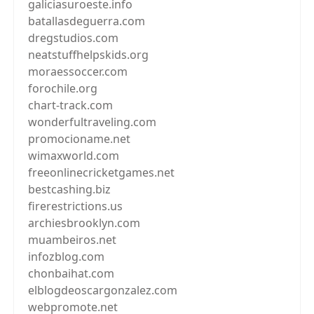
galiciasuroeste.info
batallasdeguerra.com
dregstudios.com
neatstuffhelpskids.org
moraessoccer.com
forochile.org
chart-track.com
wonderfultraveling.com
promocioname.net
wimaxworld.com
freeonlinecricketgames.net
bestcashing.biz
firerestrictions.us
archiesbrooklyn.com
muambeiros.net
infozblog.com
chonbaihat.com
elblogdeoscargonzalez.com
webpromote.net