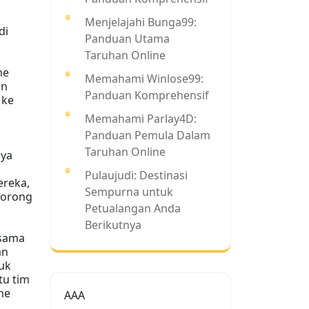
Menjelajahi Bunga99:
di
Panduan Utama
Taruhan Online
me
Memahami Winlose99:
an
Panduan Komprehensif
 ke
Memahami Parlay4D:
Panduan Pemula Dalam
Taruhan Online
nya
Pulaujudi: Destinasi
ereka,
Sempurna untuk
dorong
Petualangan Anda
Berikutnya
 sama
an
uk
tu tim
me
AAA