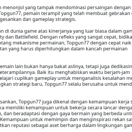
ain menonjol yang tampak mendominasi persaingan dengan
 Topgun77, pemain terampil yang telah membuat gebrakan 
esankan dan gameplay strategis.
 di dunia game atas kinerjanya yang luar biasa dalam ga
y dan Battlefield. Dengan refleks yang sangat cepat, bidik
ntang mekanisme permainan, Topgun77 dengan cepat naik
tan yang harus diperhitungkan dalam kancah permainan
in lain bukan hanya bakat aslinya, tetapi juga dedikasi
terampilannya. Baik itu menghabiskan waktu berjam-jam
elajari cuplikan gameplay untuk menganalisis kesalahan m
gkan strategi baru, Topgun77 selalu berusaha untuk men
sankan, Topgun77 juga dikenal dengan kemampuan kerja
eka memiliki kemampuan untuk bekerja secara lancar deng
n, dan beradaptasi dengan gaya bermain yang berbeda unt
 Kemampuan untuk memimpin dan menginspirasi rekan sa
an reputasi sebagai aset berharga dalam lingkungan ga