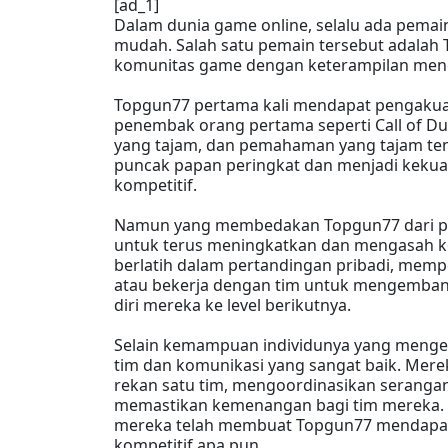
[ad_1]
Dalam dunia game online, selalu ada pem
mudah. Salah satu pemain tersebut adalah
komunitas game dengan keterampilan meng
Topgun77 pertama kali mendapat pengakuan
penembak orang pertama seperti Call of Dut
yang tajam, dan pemahaman yang tajam te
puncak papan peringkat dan menjadi kekua
kompetitif.
Namun yang membedakan Topgun77 dari pema
untuk terus meningkatkan dan mengasah ke
berlatih dalam pertandingan pribadi, memp
atau bekerja dengan tim untuk mengemban
diri mereka ke level berikutnya.
Selain kemampuan individunya yang menge
tim dan komunikasi yang sangat baik. Mer
rekan satu tim, mengoordinasikan seranga
memastikan kemenangan bagi tim mereka.
mereka telah membuat Topgun77 mendapatk
kompetitif apa pun.