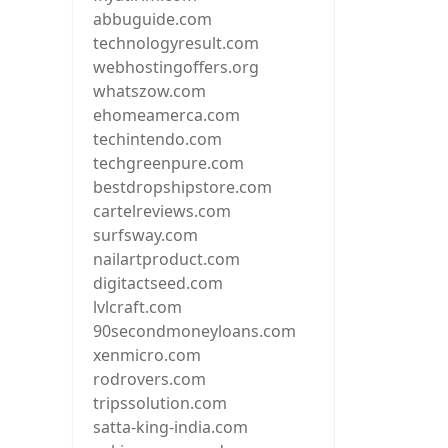
abbuguide.com
technologyresult.com
webhostingoffers.org
whatszow.com
ehomeamerca.com
techintendo.com
techgreenpure.com
bestdropshipstore.com
cartelreviews.com
surfsway.com
nailartproduct.com
digitactseed.com
lvlcraft.com
90secondmoneyloans.com
xenmicro.com
rodrovers.com
tripssolution.com
satta-king-india.com