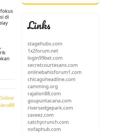
 fokus
i di
Links
play
stagehubs.com
,
1x2forum.net
rik
login99bet.com
pkan
secretcourtesans.com
onlinebahisforum1.com
chicagoheadline.com
camming.org
rajalion88.com
Online:
goupuntacana.com
Siera88
riversedgepark.com
zaseez.com
catchycrunch.com
nofaphub.com