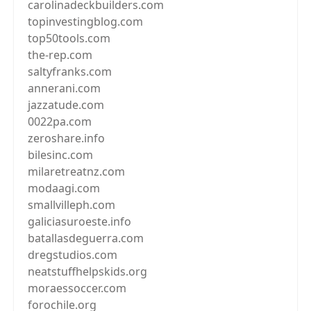
carolinadeckbuilders.com
topinvestingblog.com
top50tools.com
the-rep.com
saltyfranks.com
annerani.com
jazzatude.com
0022pa.com
zeroshare.info
bilesinc.com
milaretreatnz.com
modaagi.com
smallvilleph.com
galiciasuroeste.info
batallasdeguerra.com
dregstudios.com
neatstuffhelpskids.org
moraessoccer.com
forochile.org