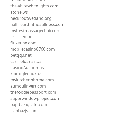
thewhitewhitelights.com
atdhe.ws
heckrodtwetland.org
halfheardinthestillness.com
mybestmassagechair.com
ericreed.net
fluxetine.com
mobilecasino8760.com
betqq3.net
casinoloans5.us
CasinoAuction.us
kipooglecouk.us
mykitchennhome.com
aumoulinvert.com
thefoodiepassport.com
superwindowproject.com
papibakigrafo.com
icanhazjs.com