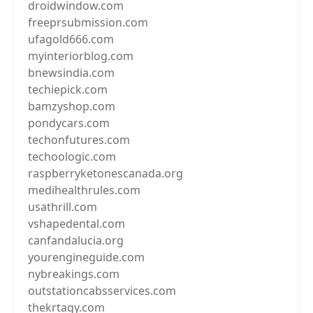
droidwindow.com
freeprsubmission.com
ufagold666.com
myinteriorblog.com
bnewsindia.com
techiepick.com
bamzyshop.com
pondycars.com
techonfutures.com
techoologic.com
raspberryketonescanada.org
medihealthrules.com
usathrill.com
vshapedental.com
canfandalucia.org
yourengineguide.com
nybreakings.com
outstationcabsservices.com
thekrtagy.com