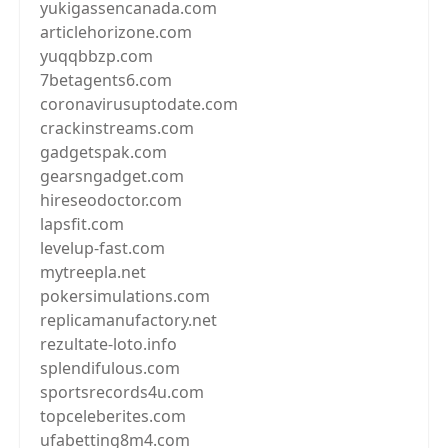
yukigassencanada.com
articlehorizone.com
yuqqbbzp.com
7betagents6.com
coronavirusuptodate.com
crackinstreams.com
gadgetspak.com
gearsngadget.com
hireseodoctor.com
lapsfit.com
levelup-fast.com
mytreepla.net
pokersimulations.com
replicamanufactory.net
rezultate-loto.info
splendifulous.com
sportsrecords4u.com
topceleberites.com
ufabetting8m4.com