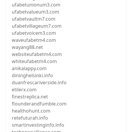
ufabetunionum3.com
ufabetvalueum3.com
ufabetvaultm7.com
ufabetvillageum7.com
ufabetvoicem3.com
waveufabetm4.com
wayang88.net
websiteufabetm4.com
whiteufabetm4.com
anikalappy.com
dininghelsinki.info
duanfrescariverside.info
etilerx.com
finestreplica.net
flounderandfumble.com
healthohunt.com
retefuturah.info
smartinvestinginfo.info