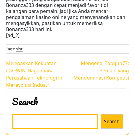
Bonanza333 dengan cepat menjadi favorit di
kalangan para pemain. Jadi jika Anda mencari
pengalaman kasino online yang menyenangkan dan
mengasyikkan, pastikan untuk memeriksa
Bonanza333 hari ini.
[ad_2]
Tags:
slot
Post
Melepaskan Kekuatan
Mengenal Topgun77:
navigation
LGOWIN: Bagaimana
Pemain yang
Perusahaan Teknologi ini
Mendominasi Kompetisi
Merevolusi Industri
Search
Search