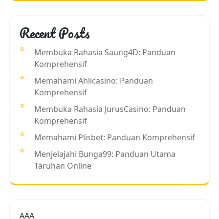
Recent Posts
Membuka Rahasia Saung4D: Panduan
Komprehensif
Memahami Ahlicasino: Panduan
Komprehensif
Membuka Rahasia JurusCasino: Panduan
Komprehensif
Memahami Plisbet: Panduan Komprehensif
Menjelajahi Bunga99: Panduan Utama
Taruhan Online
AAA