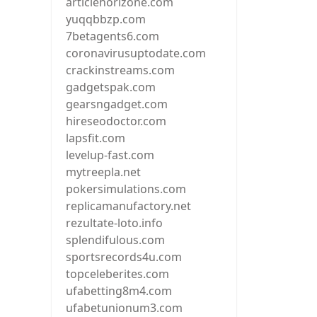
articlehorizone.com
yuqqbbzp.com
7betagents6.com
coronavirusuptodate.com
crackinstreams.com
gadgetspak.com
gearsngadget.com
hireseodoctor.com
lapsfit.com
levelup-fast.com
mytreepla.net
pokersimulations.com
replicamanufactory.net
rezultate-loto.info
splendifulous.com
sportsrecords4u.com
topceleberites.com
ufabetting8m4.com
ufabetunionum3.com