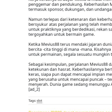
penggemar dan pendukung. Keberhasilan M
termasuk sponsor, dukungan, dan undangan
Namun terlepas dari ketenaran dan keberha
bersyukur atas perjalanan yang telah mem
untuk praktiknya yang berdedikasi, rekan 
tergoyahkan untuk bermain game.
Ketika Mevius88 terus mendaki jajaran duni
bercita -cita tinggi di mana -mana. Kisahny
untuk permainan, segala sesuatu mungkin t
Sebagai kesimpulan, perjalanan Mevius88 da
ketekunan dan hasrat. Keberhasilannya ber
keras, siapa pun dapat mencapai impian mer
yang berusaha untuk mencapai puncak – te
menyerah. Dunia game sedang menunggu 
[ad_2]
Tags:
slot