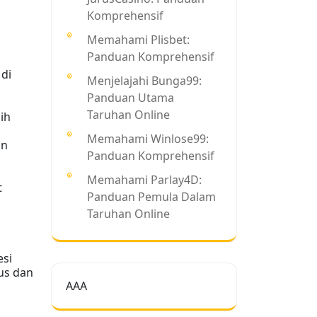
Komprehensif
Memahami Plisbet:
Panduan Komprehensif
di
Menjelajahi Bunga99:
Panduan Utama
Taruhan Online
ih
Memahami Winlose99:
an
Panduan Komprehensif
Memahami Parlay4D:
t
Panduan Pemula Dalam
Taruhan Online
esi
kus dan
AAA