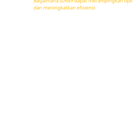
Post
Bagaimana IDR89 dapat merampingkan ope
dan meningkatkan efisiensi
navigation