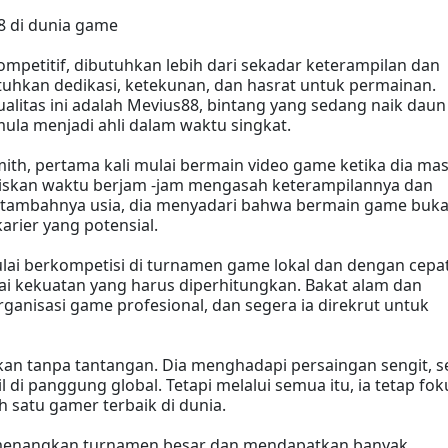
88 di dunia game
mpetitif, dibutuhkan lebih dari sekadar keterampilan dan
uhkan dedikasi, ketekunan, dan hasrat untuk permainan.
tas ini adalah Mevius88, bintang yang sedang naik daun 
ula menjadi ahli dalam waktu singkat.
ith, pertama kali mulai bermain video game ketika dia mas
biskan waktu berjam -jam mengasah keterampilannya dan
rtambahnya usia, dia menyadari bahwa bermain game buk
karier yang potensial.
lai berkompetisi di turnamen game lokal dan dengan cepa
i kekuatan yang harus diperhitungkan. Bakat alam dan
ganisasi game profesional, dan segera ia direkrut untuk
kan tanpa tantangan. Dia menghadapi persaingan sengit, s
 di panggung global. Tetapi melalui semua itu, ia tetap fo
 satu gamer terbaik di dunia.
memenangkan turnamen besar dan mendapatkan banyak