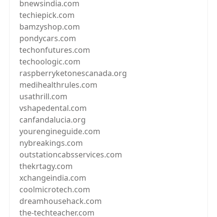
bnewsindia.com
techiepick.com
bamzyshop.com
pondycars.com
techonfutures.com
techoologic.com
raspberryketonescanada.org
medihealthrules.com
usathrill.com
vshapedental.com
canfandalucia.org
yourengineguide.com
nybreakings.com
outstationcabsservices.com
thekrtagy.com
xchangeindia.com
coolmicrotech.com
dreamhousehack.com
the-techteacher.com