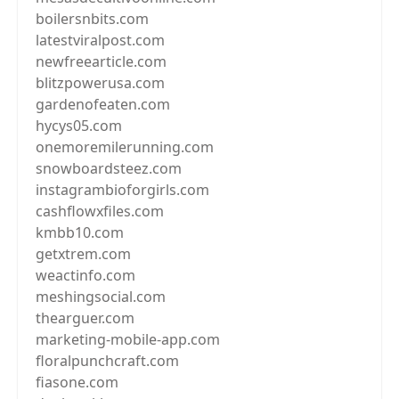
boilersnbits.com
latestviralpost.com
newfreearticle.com
blitzpowerusa.com
gardenofeaten.com
hycys05.com
onemoremilerunning.com
snowboardsteez.com
instagrambioforgirls.com
cashflowxfiles.com
kmbb10.com
getxtrem.com
weactinfo.com
meshingsocial.com
thearguer.com
marketing-mobile-app.com
floralpunchcraft.com
fiasone.com