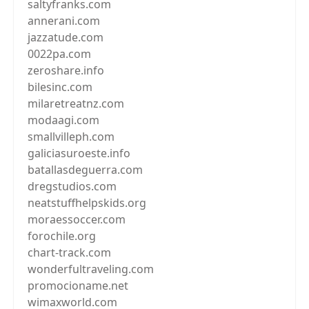
saltyfranks.com
annerani.com
jazzatude.com
0022pa.com
zeroshare.info
bilesinc.com
milaretreatnz.com
modaagi.com
smallvilleph.com
galiciasuroeste.info
batallasdeguerra.com
dregstudios.com
neatstuffhelpskids.org
moraessoccer.com
forochile.org
chart-track.com
wonderfultraveling.com
promocioname.net
wimaxworld.com