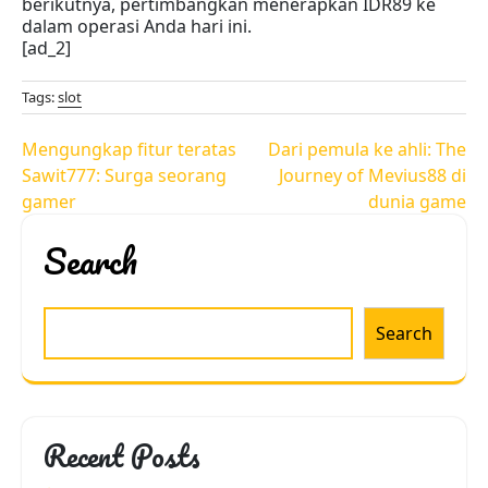
berikutnya, pertimbangkan menerapkan IDR89 ke
dalam operasi Anda hari ini.
[ad_2]
Tags:
slot
Post
Mengungkap fitur teratas
Dari pemula ke ahli: The
navigation
Sawit777: Surga seorang
Journey of Mevius88 di
gamer
dunia game
Search
Search
Recent Posts