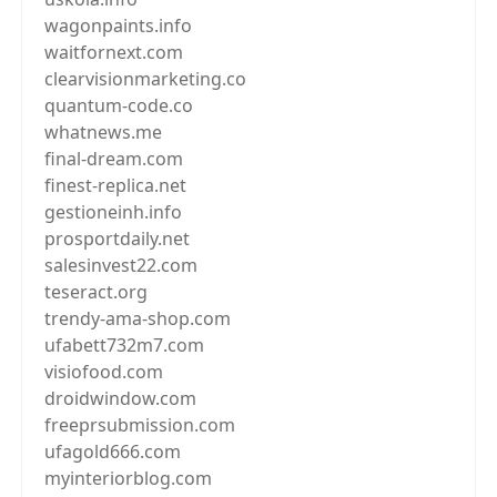
wagonpaints.info
waitfornext.com
clearvisionmarketing.co
quantum-code.co
whatnews.me
final-dream.com
finest-replica.net
gestioneinh.info
prosportdaily.net
salesinvest22.com
teseract.org
trendy-ama-shop.com
ufabett732m7.com
visiofood.com
droidwindow.com
freeprsubmission.com
ufagold666.com
myinteriorblog.com