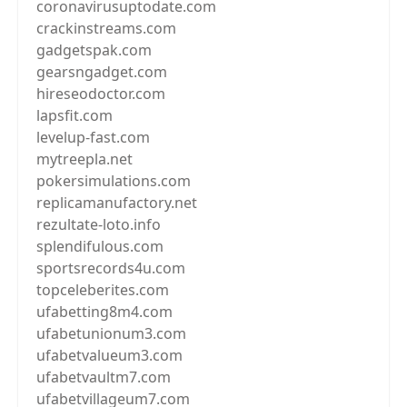
coronavirusuptodate.com
crackinstreams.com
gadgetspak.com
gearsngadget.com
hireseodoctor.com
lapsfit.com
levelup-fast.com
mytreepla.net
pokersimulations.com
replicamanufactory.net
rezultate-loto.info
splendifulous.com
sportsrecords4u.com
topceleberites.com
ufabetting8m4.com
ufabetunionum3.com
ufabetvalueum3.com
ufabetvaultm7.com
ufabetvillageum7.com