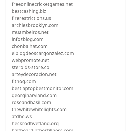
freeonlinecricketgames.net
bestcashing.biz
firerestrictions.us
archiesbrooklyn.com
muambeiros.net
infozblog.com
chonbaihat.com
elblogdeoscargonzalez.com
webpromote.net
steroids-store.co
arteydecoracion.net
fithog.com
bestlaptopbestmonitor.com
georginaryland.com
roseandbasil.com
thewhitewhitelights.com
atdhe.ws
heckrodtwetland.org
halfheardinthestillness.com