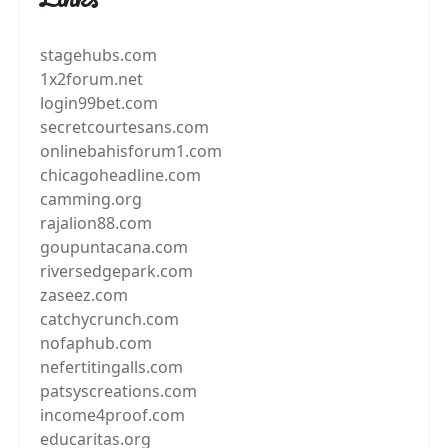
stagehubs.com
1x2forum.net
login99bet.com
secretcourtesans.com
onlinebahisforum1.com
chicagoheadline.com
camming.org
rajalion88.com
goupuntacana.com
riversedgepark.com
zaseez.com
catchycrunch.com
nofaphub.com
nefertitingalls.com
patsyscreations.com
income4proof.com
educaritas.org