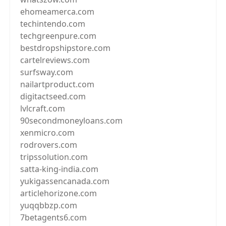
ehomeamerca.com
techintendo.com
techgreenpure.com
bestdropshipstore.com
cartelreviews.com
surfsway.com
nailartproduct.com
digitactseed.com
lvlcraft.com
90secondmoneyloans.com
xenmicro.com
rodrovers.com
tripssolution.com
satta-king-india.com
yukigassencanada.com
articlehorizone.com
yuqqbbzp.com
7betagents6.com