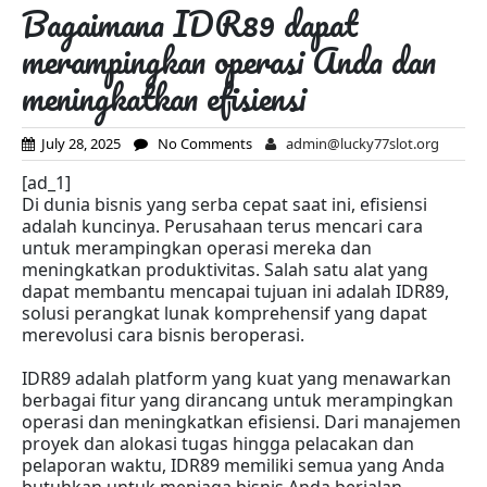
Bagaimana IDR89 dapat
merampingkan operasi Anda dan
meningkatkan efisiensi
July 28, 2025
No Comments
admin@lucky77slot.org
[ad_1]
Di dunia bisnis yang serba cepat saat ini, efisiensi
adalah kuncinya. Perusahaan terus mencari cara
untuk merampingkan operasi mereka dan
meningkatkan produktivitas. Salah satu alat yang
dapat membantu mencapai tujuan ini adalah IDR89,
solusi perangkat lunak komprehensif yang dapat
merevolusi cara bisnis beroperasi.
IDR89 adalah platform yang kuat yang menawarkan
berbagai fitur yang dirancang untuk merampingkan
operasi dan meningkatkan efisiensi. Dari manajemen
proyek dan alokasi tugas hingga pelacakan dan
pelaporan waktu, IDR89 memiliki semua yang Anda