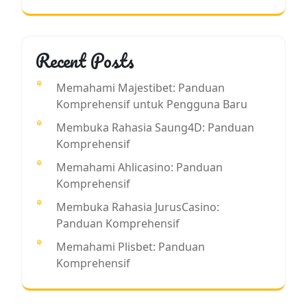
Recent Posts
Memahami Majestibet: Panduan
Komprehensif untuk Pengguna Baru
Membuka Rahasia Saung4D: Panduan
Komprehensif
Memahami Ahlicasino: Panduan
Komprehensif
Membuka Rahasia JurusCasino:
Panduan Komprehensif
Memahami Plisbet: Panduan
Komprehensif