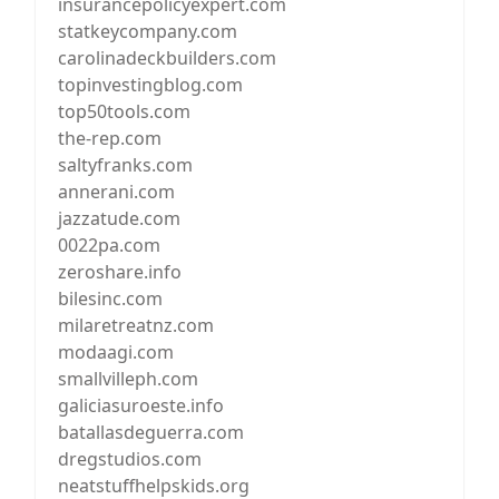
insurancepolicyexpert.com
statkeycompany.com
carolinadeckbuilders.com
topinvestingblog.com
top50tools.com
the-rep.com
saltyfranks.com
annerani.com
jazzatude.com
0022pa.com
zeroshare.info
bilesinc.com
milaretreatnz.com
modaagi.com
smallvilleph.com
galiciasuroeste.info
batallasdeguerra.com
dregstudios.com
neatstuffhelpskids.org