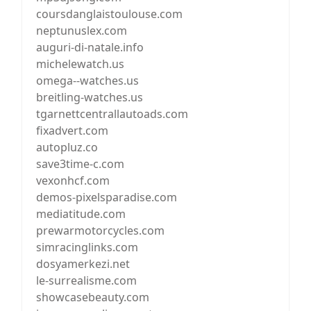
coursdanglaistoulouse.com
neptunuslex.com
auguri-di-natale.info
michelewatch.us
omega--watches.us
breitling-watches.us
tgarnettcentrallautoads.com
fixadvert.com
autopluz.co
save3time-c.com
vexonhcf.com
demos-pixelsparadise.com
mediatitude.com
prewarmotorcycles.com
simracinglinks.com
dosyamerkezi.net
le-surrealisme.com
showcasebeauty.com