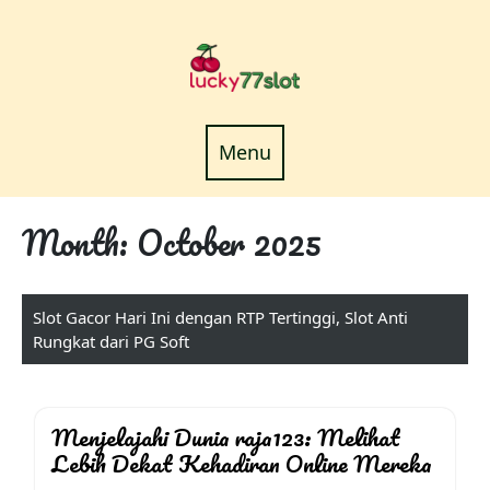
Skip
to
content
Menu
Menu
Month:
October 2025
Slot Gacor Hari Ini dengan RTP Tertinggi, Slot Anti
Rungkat dari PG Soft
Menjelajahi Dunia raja123: Melihat
Lebih Dekat Kehadiran Online Mereka