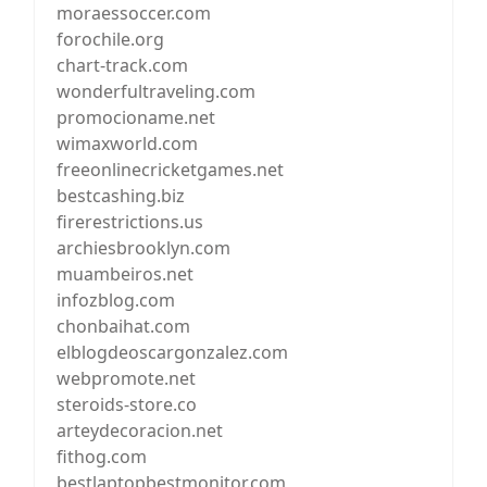
moraessoccer.com
forochile.org
chart-track.com
wonderfultraveling.com
promocioname.net
wimaxworld.com
freeonlinecricketgames.net
bestcashing.biz
firerestrictions.us
archiesbrooklyn.com
muambeiros.net
infozblog.com
chonbaihat.com
elblogdeoscargonzalez.com
webpromote.net
steroids-store.co
arteydecoracion.net
fithog.com
bestlaptopbestmonitor.com