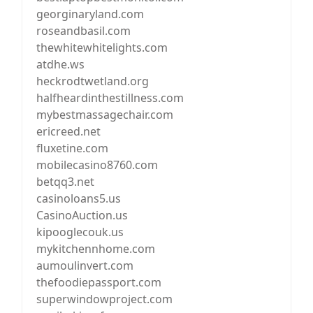
georginaryland.com
roseandbasil.com
thewhitewhitelights.com
atdhe.ws
heckrodtwetland.org
halfheardinthestillness.com
mybestmassagechair.com
ericreed.net
fluxetine.com
mobilecasino8760.com
betqq3.net
casinoloans5.us
CasinoAuction.us
kipooglecouk.us
mykitchennhome.com
aumoulinvert.com
thefoodiepassport.com
superwindowproject.com