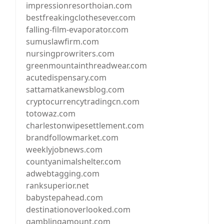
impressionresorthoian.com
bestfreakingclothesever.com
falling-film-evaporator.com
sumuslawfirm.com
nursingprowriters.com
greenmountainthreadwear.com
acutedispensary.com
sattamatkanewsblog.com
cryptocurrencytradingcn.com
totowaz.com
charlestonwipesettlement.com
brandfollowmarket.com
weeklyjobnews.com
countyanimalshelter.com
adwebtagging.com
ranksuperior.net
babystepahead.com
destinationoverlooked.com
gamblingamount.com