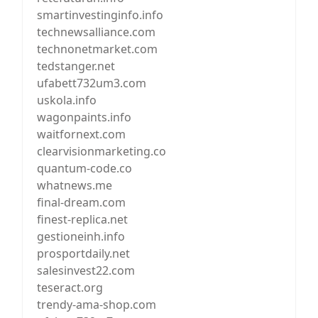
smartinvestinginfo.info
technewsalliance.com
technonetmarket.com
tedstanger.net
ufabett732um3.com
uskola.info
wagonpaints.info
waitfornext.com
clearvisionmarketing.co
quantum-code.co
whatnews.me
final-dream.com
finest-replica.net
gestioneinh.info
prosportdaily.net
salesinvest22.com
teseract.org
trendy-ama-shop.com