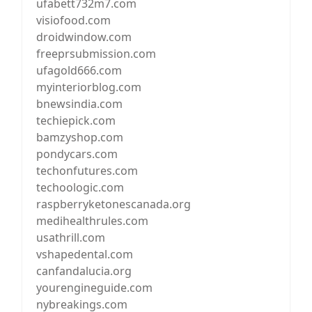
ufabett732m7.com
visiofood.com
droidwindow.com
freeprsubmission.com
ufagold666.com
myinteriorblog.com
bnewsindia.com
techiepick.com
bamzyshop.com
pondycars.com
techonfutures.com
techoologic.com
raspberryketonescanada.org
medihealthrules.com
usathrill.com
vshapedental.com
canfandalucia.org
yourengineguide.com
nybreakings.com