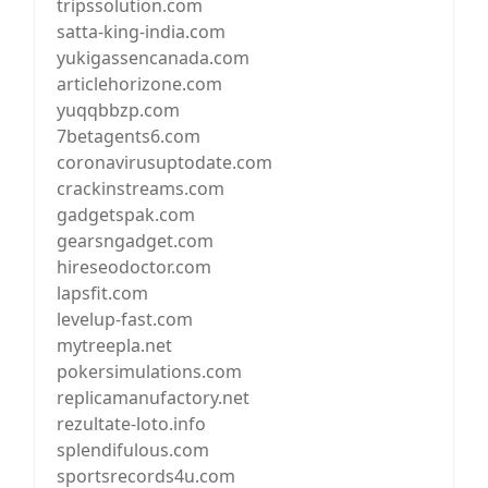
tripssolution.com
satta-king-india.com
yukigassencanada.com
articlehorizone.com
yuqqbbzp.com
7betagents6.com
coronavirusuptodate.com
crackinstreams.com
gadgetspak.com
gearsngadget.com
hireseodoctor.com
lapsfit.com
levelup-fast.com
mytreepla.net
pokersimulations.com
replicamanufactory.net
rezultate-loto.info
splendifulous.com
sportsrecords4u.com