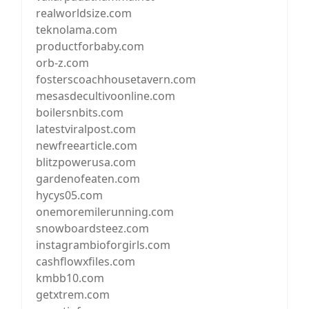
realworldsize.com
teknolama.com
productforbaby.com
orb-z.com
fosterscoachhousetavern.com
mesasdecultivoonline.com
boilersnbits.com
latestviralpost.com
newfreearticle.com
blitzpowerusa.com
gardenofeaten.com
hycys05.com
onemoremilerunning.com
snowboardsteez.com
instagrambioforgirls.com
cashflowxfiles.com
kmbb10.com
getxtrem.com