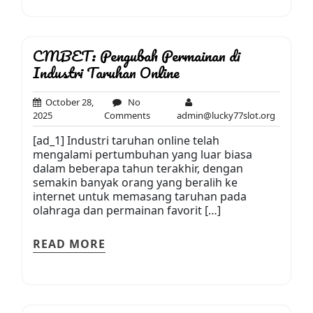
CMBET: Pengubah Permainan di
Industri Taruhan Online
October 28,
No
October
No
admin@lu
2025
Comments
admin@lucky77slot.org
28,
Comments
[ad_1] Industri taruhan online telah
2025
mengalami pertumbuhan yang luar biasa
dalam beberapa tahun terakhir, dengan
semakin banyak orang yang beralih ke
internet untuk memasang taruhan pada
olahraga dan permainan favorit […]
READ MORE