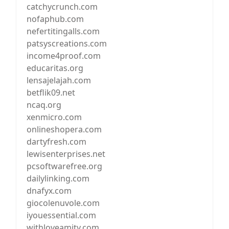
catchycrunch.com
nofaphub.com
nefertitingalls.com
patsyscreations.com
income4proof.com
educaritas.org
lensajelajah.com
betflik09.net
ncaq.org
xenmicro.com
onlineshopera.com
dartyfresh.com
lewisenterprises.net
pcsoftwarefree.org
dailylinking.com
dnafyx.com
giocolenuvole.com
iyouessential.com
withloveamity.com