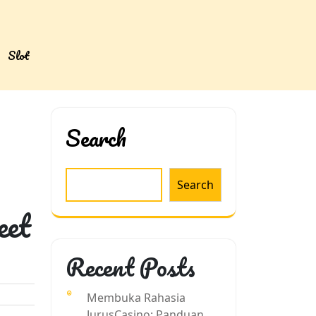
Slot
Search
Search
eet
Recent Posts
Membuka Rahasia
JurusCasino: Panduan