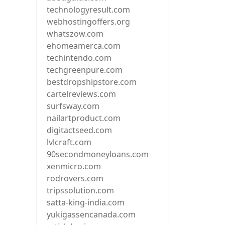
technologyresult.com
webhostingoffers.org
whatszow.com
ehomeamerca.com
techintendo.com
techgreenpure.com
bestdropshipstore.com
cartelreviews.com
surfsway.com
nailartproduct.com
digitactseed.com
lvlcraft.com
90secondmoneyloans.com
xenmicro.com
rodrovers.com
tripssolution.com
satta-king-india.com
yukigassencanada.com