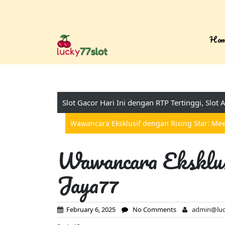
Skip
to
content
Hom
Slot Gacor Hari Ini dengan RTP Tertinggi, Slot 
Wawancara Eksklusif dengan Rising Star: Mee
Wawancara Eksklus
Jaya77
February 6, 2025
No Comments
admin@luc