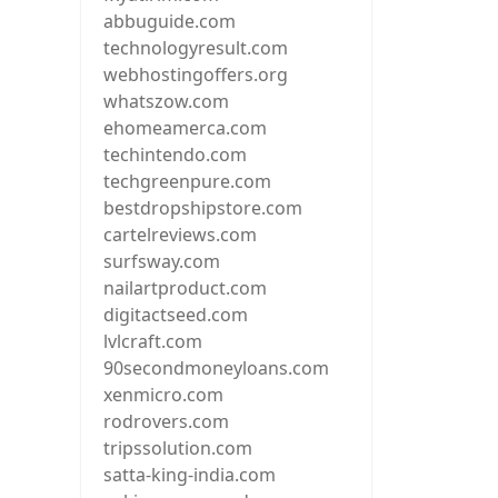
abbuguide.com
technologyresult.com
webhostingoffers.org
whatszow.com
ehomeamerca.com
techintendo.com
techgreenpure.com
bestdropshipstore.com
cartelreviews.com
surfsway.com
nailartproduct.com
digitactseed.com
lvlcraft.com
90secondmoneyloans.com
xenmicro.com
rodrovers.com
tripssolution.com
satta-king-india.com