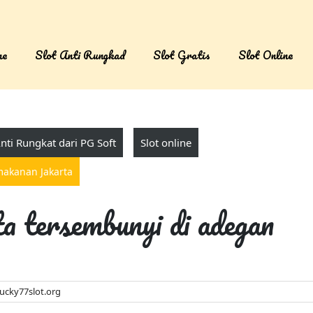
e
Slot Anti Rungkad
Slot Gratis
Slot Online
Anti Rungkat dari PG Soft
Slot online
makanan Jakarta
 tersembunyi di adegan
cky77slot.org