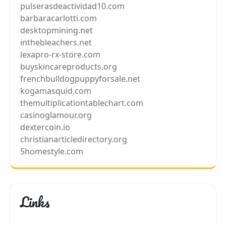
pulserasdeactividad10.com
barbaracarlotti.com
desktopmining.net
inthebleachers.net
lexapro-rx-store.com
buyskincareproducts.org
frenchbulldogpuppyforsale.net
kogamasquid.com
themultiplicationtablechart.com
casinoglamour.org
dextercoin.io
christianarticledirectory.org
5homestyle.com
Links