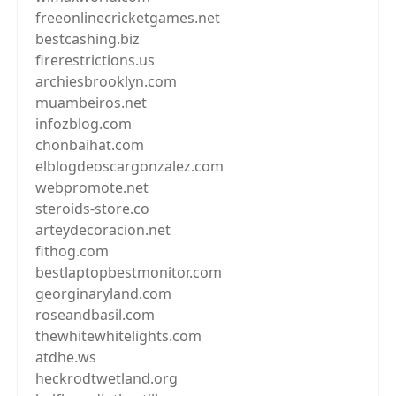
freeonlinecricketgames.net
bestcashing.biz
firerestrictions.us
archiesbrooklyn.com
muambeiros.net
infozblog.com
chonbaihat.com
elblogdeoscargonzalez.com
webpromote.net
steroids-store.co
arteydecoracion.net
fithog.com
bestlaptopbestmonitor.com
georginaryland.com
roseandbasil.com
thewhitewhitelights.com
atdhe.ws
heckrodtwetland.org