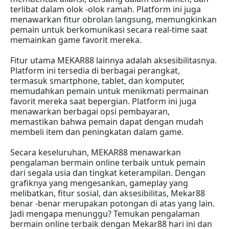
terlibat dalam olok -olok ramah. Platform ini juga
menawarkan fitur obrolan langsung, memungkinkan
pemain untuk berkomunikasi secara real-time saat
memainkan game favorit mereka.
Fitur utama MEKAR88 lainnya adalah aksesibilitasnya.
Platform ini tersedia di berbagai perangkat,
termasuk smartphone, tablet, dan komputer,
memudahkan pemain untuk menikmati permainan
favorit mereka saat bepergian. Platform ini juga
menawarkan berbagai opsi pembayaran,
memastikan bahwa pemain dapat dengan mudah
membeli item dan peningkatan dalam game.
Secara keseluruhan, MEKAR88 menawarkan
pengalaman bermain online terbaik untuk pemain
dari segala usia dan tingkat keterampilan. Dengan
grafiknya yang mengesankan, gameplay yang
melibatkan, fitur sosial, dan aksesibilitas, Mekar88
benar -benar merupakan potongan di atas yang lain.
Jadi mengapa menunggu? Temukan pengalaman
bermain online terbaik dengan Mekar88 hari ini dan