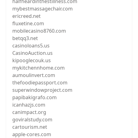
halfheardinthestillness.com
mybestmassagechair.com
ericreed.net
fluxetine.com
mobilecasino8760.com
betqq3.net
casinoloans5.us
CasinoAuction.us
kipooglecouk.us
mykitchennhome.com
aumoulinvert.com
thefoodiepassport.com
superwindowproject.com
papibakigrafo.com
icanhazjs.com
canimpact.org
goviralstudy.com
cartourism.net
apple-cores.com