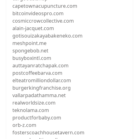
capetownacupuncture.com
bitcoinvideospro.com
cosmiccrowcollective.com
alain-jacquet.com
gotisouizakayabakeneko.com
meshpoint.me
spongebob.net
busyboxintl.com
auttayanratchapak.com
postcoffeebarva.com
elteatromilliondollar.com
burgerkingfranchise.org
vallarpadathamma.net
realworldsize.com
teknolama.com
productforbaby.com
orb-z.com
fosterscoachhousetavern.com