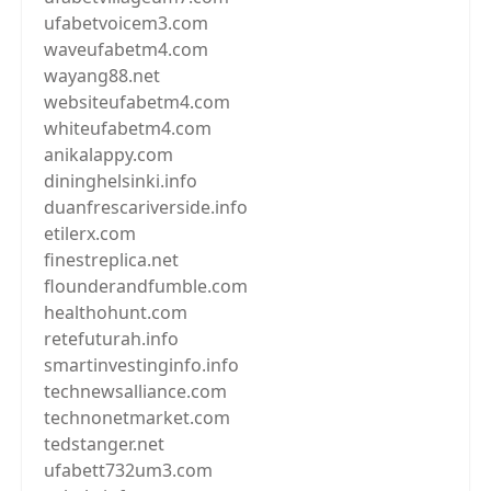
ufabetvoicem3.com
waveufabetm4.com
wayang88.net
websiteufabetm4.com
whiteufabetm4.com
anikalappy.com
dininghelsinki.info
duanfrescariverside.info
etilerx.com
finestreplica.net
flounderandfumble.com
healthohunt.com
retefuturah.info
smartinvestinginfo.info
technewsalliance.com
technonetmarket.com
tedstanger.net
ufabett732um3.com