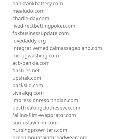
danktankbattery.com
mealudo.com
charlie-day.com
livedirectbettingpoker.com
foxbusinessupdate.com
lovedaddy.org
integrativemedicalmassageplano.com
mrrugwashing.com
acb-bankia.com
flash-es.net
upshak.com
backsilo.com
siviralqq.com
impressionresorthoian.com
bestfreakingclothesever.com
falling-film-evaporator.com
sumuslawfirm.com
nursingprowriters.com
greenmountainthreadwear.com