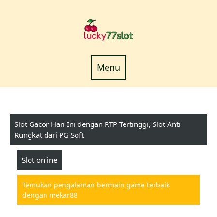
Skip
to
content
Menu
Menu
Slot Gacor Hari Ini dengan RTP Tertinggi, Slot Anti
Rungkat dari PG Soft
Slot online
Temukan pengalaman bermain game terbaik
dengan mekar88