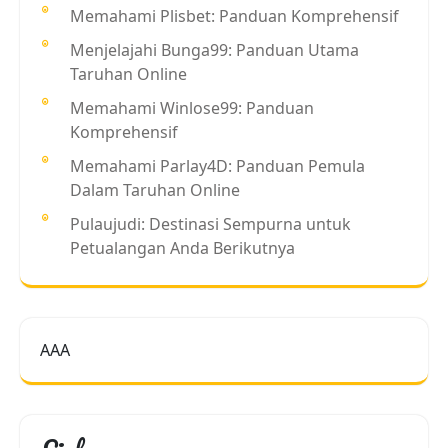
Memahami Plisbet: Panduan Komprehensif
Menjelajahi Bunga99: Panduan Utama
Taruhan Online
Memahami Winlose99: Panduan
Komprehensif
Memahami Parlay4D: Panduan Pemula
Dalam Taruhan Online
Pulaujudi: Destinasi Sempurna untuk
Petualangan Anda Berikutnya
AAA