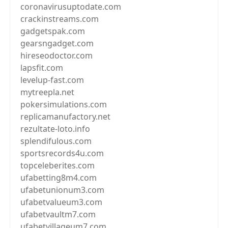
coronavirusuptodate.com
crackinstreams.com
gadgetspak.com
gearsngadget.com
hireseodoctor.com
lapsfit.com
levelup-fast.com
mytreepla.net
pokersimulations.com
replicamanufactory.net
rezultate-loto.info
splendifulous.com
sportsrecords4u.com
topceleberites.com
ufabetting8m4.com
ufabetunionum3.com
ufabetvalueum3.com
ufabetvaultm7.com
ufabetvillageum7.com