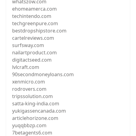
whatszow.com
ehomeamerca.com
techintendo.com
techgreenpure.com
bestdropshipstore.com
cartelreviews.com
surfsway.com
nailartproduct.com
digitactseed.com
lvlcraft.com
90secondmoneyloans.com
xenmicro.com
rodrovers.com
tripssolution.com
satta-king-india.com
yukigassencanada.com
articlehorizone.com
yuqqbbzp.com
7betagents6.com