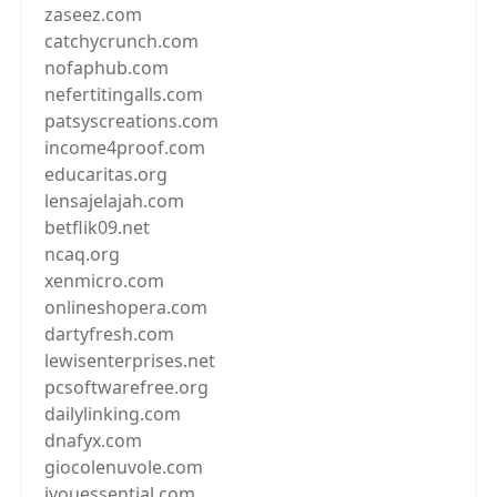
zaseez.com
catchycrunch.com
nofaphub.com
nefertitingalls.com
patsyscreations.com
income4proof.com
educaritas.org
lensajelajah.com
betflik09.net
ncaq.org
xenmicro.com
onlineshopera.com
dartyfresh.com
lewisenterprises.net
pcsoftwarefree.org
dailylinking.com
dnafyx.com
giocolenuvole.com
iyouessential.com