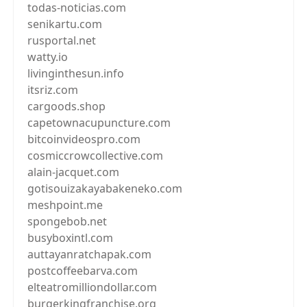
todas-noticias.com
senikartu.com
rusportal.net
watty.io
livinginthesun.info
itsriz.com
cargoods.shop
capetownacupuncture.com
bitcoinvideospro.com
cosmiccrowcollective.com
alain-jacquet.com
gotisouizakayabakeneko.com
meshpoint.me
spongebob.net
busyboxintl.com
auttayanratchapak.com
postcoffeebarva.com
elteatromilliondollar.com
burgerkingfranchise.org