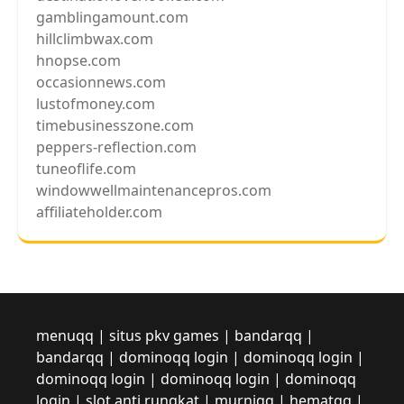
gamblingamount.com
hillclimbwax.com
hnopse.com
occasionnews.com
lustofmoney.com
timebusinesszone.com
peppers-reflection.com
tuneoflife.com
windowwellmaintenancepros.com
affiliateholder.com
menuqq
|
situs pkv games
|
bandarqq
|
bandarqq
|
dominoqq login
|
dominoqq login
|
dominoqq login
|
dominoqq login
|
dominoqq
login
|
slot anti rungkat
|
murniqq
|
hematqq
|