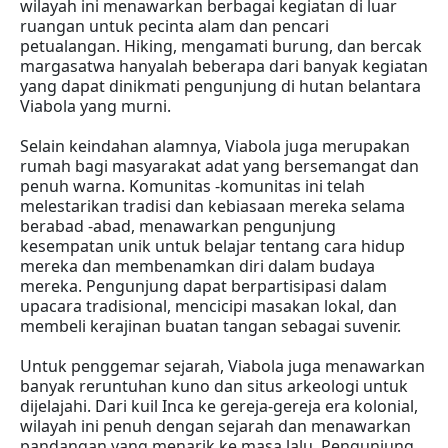
wilayah ini menawarkan berbagai kegiatan di luar
ruangan untuk pecinta alam dan pencari
petualangan. Hiking, mengamati burung, dan bercak
margasatwa hanyalah beberapa dari banyak kegiatan
yang dapat dinikmati pengunjung di hutan belantara
Viabola yang murni.
Selain keindahan alamnya, Viabola juga merupakan
rumah bagi masyarakat adat yang bersemangat dan
penuh warna. Komunitas -komunitas ini telah
melestarikan tradisi dan kebiasaan mereka selama
berabad -abad, menawarkan pengunjung
kesempatan unik untuk belajar tentang cara hidup
mereka dan membenamkan diri dalam budaya
mereka. Pengunjung dapat berpartisipasi dalam
upacara tradisional, mencicipi masakan lokal, dan
membeli kerajinan buatan tangan sebagai suvenir.
Untuk penggemar sejarah, Viabola juga menawarkan
banyak reruntuhan kuno dan situs arkeologi untuk
dijelajahi. Dari kuil Inca ke gereja-gereja era kolonial,
wilayah ini penuh dengan sejarah dan menawarkan
pandangan yang menarik ke masa lalu. Pengunjung