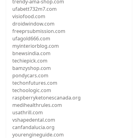
trendy-ama-shop.com
ufabett732m7.com
visiofood.com
droidwindow.com
freeprsubmission.com
ufagold666.com
myinteriorblog.com
bnewsindia.com
techiepick.com
bamzyshop.com
pondycars.com
techonfutures.com
techoologic.com
raspberryketonescanada.org
medihealthrules.com
usathrill.com
vshapedental.com
canfandalucia.org
yourengineguide.com