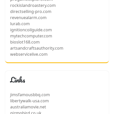
rockislandroastery.com
directselling-pro.com
revenuealarm.com
lurab.com
ignitioncoilguide.com
mytechcomputer.com
bioslot168.com
artsandcraftsauthority.com
webservicelive.com
Links
jimsfamousbbq.com
libertywalk-usa.com
australiamovie.net
gizmobird.co.uk