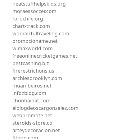
neatstuffhelpskids.org
moraessoccer.com
forochile.org
chart-track.com
wonderfultraveling.com
promocioname.net
wimaxworld.com
freeonlinecricketgames.net
bestcashing.biz
firerestrictions.us
archiesbrooklyn.com
muambeiros.net
infozblog.com
chonbaihat.com
elblogdeoscargonzalez.com
webpromote.net
steroids-store.co
arteydecoracion.net
fithog.com