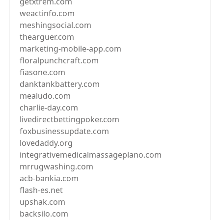
getxtrem.com
weactinfo.com
meshingsocial.com
thearguer.com
marketing-mobile-app.com
floralpunchcraft.com
fiasone.com
danktankbattery.com
mealudo.com
charlie-day.com
livedirectbettingpoker.com
foxbusinessupdate.com
lovedaddy.org
integrativemedicalmassageplano.com
mrrugwashing.com
acb-bankia.com
flash-es.net
upshak.com
backsilo.com