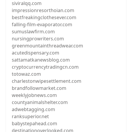
siviralqq.com
impressionresorthoian.com
bestfreakingclothesever.com
falling-film-evaporator.com
sumuslawfirm.com
nursingprowriters.com
greenmountainthreadwear.com
acutedispensary.com
sattamatkanewsblog.com
cryptocurrencytradingcn.com
totowaz.com
charlestonwipesettlement.com
brandfollowmarket.com
weeklyjobnews.com
countyanimalshelter.com
adwebtagging.com
ranksuperior.net
babystepahead.com
destinationoverlooked.com