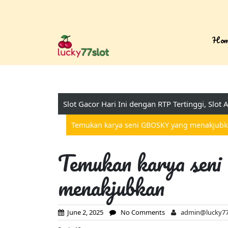
Skip
to
content
Hom
Slot Gacor Hari Ini dengan RTP Tertinggi, Slot 
Temukan karya seni GBOSKY yang menakjub
Temukan karya se
menakjubkan
June 2, 2025
No Comments
admin@lucky77