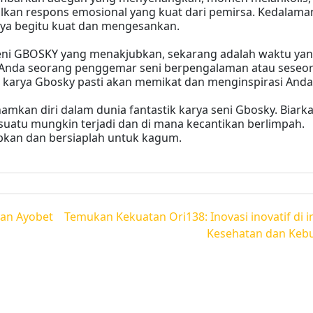
ulkan respons emosional yang kuat dari pemirsa. Kedalama
nya begitu kuat dan mengesankan.
eni GBOSKY yang menakjubkan, sekarang adalah waktu ya
Anda seorang penggemar seni berpengalaman atau seseo
i, karya Gbosky pasti akan memikat dan menginspirasi Anda
kan diri dalam dunia fantastik karya seni Gbosky. Biarka
suatu mungkin terjadi dan di mana kecantikan berlimpah.
kan dan bersiaplah untuk kagum.
an Ayobet
Temukan Kekuatan Ori138: Inovasi inovatif di i
Kesehatan dan Keb