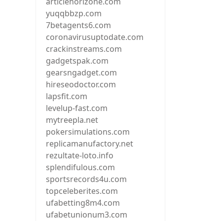
articlehorizone.com
yuqqbbzp.com
7betagents6.com
coronavirusuptodate.com
crackinstreams.com
gadgetspak.com
gearsngadget.com
hireseodoctor.com
lapsfit.com
levelup-fast.com
mytreepla.net
pokersimulations.com
replicamanufactory.net
rezultate-loto.info
splendifulous.com
sportsrecords4u.com
topceleberites.com
ufabetting8m4.com
ufabetunionum3.com