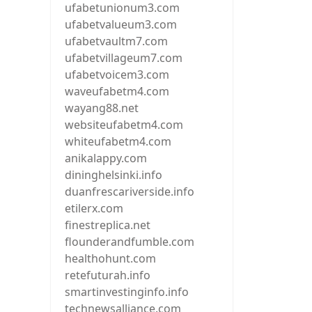
ufabetunionum3.com
ufabetvalueum3.com
ufabetvaultm7.com
ufabetvillageum7.com
ufabetvoicem3.com
waveufabetm4.com
wayang88.net
websiteufabetm4.com
whiteufabetm4.com
anikalappy.com
dininghelsinki.info
duanfrescariverside.info
etilerx.com
finestreplica.net
flounderandfumble.com
healthohunt.com
retefuturah.info
smartinvestinginfo.info
technewsalliance.com