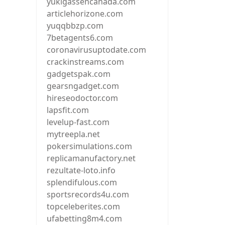
yukigassencanada.com
articlehorizone.com
yuqqbbzp.com
7betagents6.com
coronavirusuptodate.com
crackinstreams.com
gadgetspak.com
gearsngadget.com
hireseodoctor.com
lapsfit.com
levelup-fast.com
mytreepla.net
pokersimulations.com
replicamanufactory.net
rezultate-loto.info
splendifulous.com
sportsrecords4u.com
topceleberites.com
ufabetting8m4.com