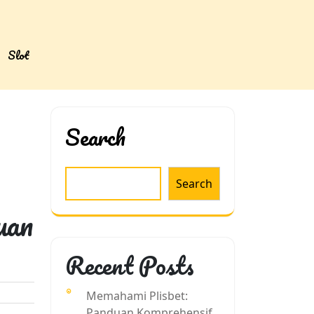
Slot
Search
Search
uan
Recent Posts
Memahami Plisbet:
Panduan Komprehensif