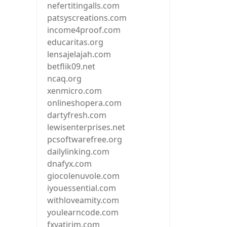
nefertitingalls.com
patsyscreations.com
income4proof.com
educaritas.org
lensajelajah.com
betflik09.net
ncaq.org
xenmicro.com
onlineshopera.com
dartyfresh.com
lewisenterprises.net
pcsoftwarefree.org
dailylinking.com
dnafyx.com
giocolenuvole.com
iyouessential.com
withloveamity.com
youlearncode.com
fxyatirim.com