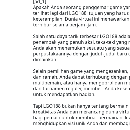
[ad_1]
Apakah Anda seorang penggemar game yang 
terlihat lagi dari LGO188, tujuan yang haru
keterampilan. Dunia virtual ini menawark
terhibur selama berjam -jam.
Salah satu daya tarik terbesar LGO188 ada
penembak yang penuh aksi, teka-teki yang
Anda akan menemukan sesuatu yang sesuai d
perpustakaannya dengan judul -judul baru d
dimainkan.
Selain pemilihan game yang mengesankan
dan ramah. Anda dapat terhubung dengan p
multipemain, atau hanya mengobrol dan me
dan turnamen reguler, memberi Anda kese
untuk mendapatkan hadiah.
Tapi LGO188 bukan hanya tentang bermain 
kreativitas Anda dan merancang dunia virtu
bagi pemain untuk membuat permainan, lev
menghidupkan visi unik Anda dan membagik