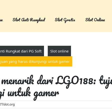
e
Slot Anti Rungkad
Slot Gratis
Slot Online
Anti Rungkat dari PG Soft
Slot online
ujuan yang harus dikunjungi untuk gamer
 menarik dari LGO188: tuj
gi untuk gamer
7slot.org