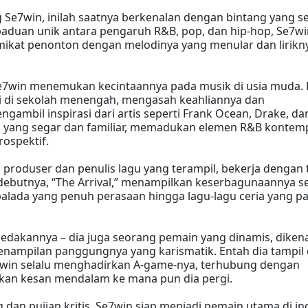
 Se7win, inilah saatnya berkenalan dengan bintang yang 
rpaduan unik antara pengaruh R&B, pop, dan hip-hop, Se7w
ikat penonton dengan melodinya yang menular dan lirikn
, Se7win menemukan kecintaannya pada musik di usia muda. 
i di sekolah menengah, mengasah keahliannya dan
mbil inspirasi dari artis seperti Frank Ocean, Drake, da
a yang segar dan familiar, memadukan elemen R&B kontem
rospektif.
 produser dan penulis lagu yang terampil, bekerja dengan 
debutnya, “The Arrival,” menampilkan keserbagunaannya s
 balada yang penuh perasaan hingga lagu-lagu ceria yang pa
dakannya – dia juga seorang pemain yang dinamis, dikena
enampilan panggungnya yang karismatik. Entah dia tampil 
Se7win selalu menghadirkan A-game-nya, terhubung dengan
kan kesan mendalam ke mana pun dia pergi.
n pujian kritis, Se7win siap menjadi pemain utama di ind