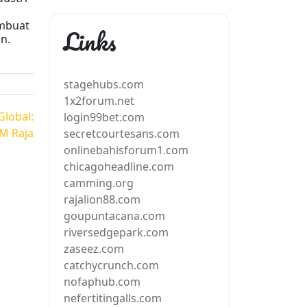
embuat
Links
n.
stagehubs.com
1x2forum.net
Global:
login99bet.com
MM Raja
secretcourtesans.com
onlinebahisforum1.com
chicagoheadline.com
camming.org
rajalion88.com
goupuntacana.com
riversedgepark.com
zaseez.com
catchycrunch.com
nofaphub.com
nefertitingalls.com