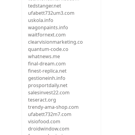
tedstanger.net
ufabett732um3.com
uskola.info
wagonpaints.info
waitfornext.com
clearvisionmarketing.co
quantum-code.co
whatnews.me
final-dream.com
finest-replica.net
gestioneinh.info
prosportdaily.net
salesinvest22.com
teseract.org
trendy-ama-shop.com
ufabett732m7.com
visiofood.com
droidwindow.com