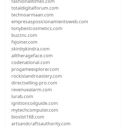
fashionalltimes.com
totaldigitalforum.com
technoarmaan.com
empresasposicionamientoweb.com
tonybestcosmetics.com
buzznc.com
fxjoiner.com
skinbykindra.com
alltherageface.com
codenational.com
progameexplorer.com
rockislandroastery.com
directselling-pro.com
revenuealarm.com
lurab.com
ignitioncoilguide.com
mytechcomputer.com
bioslot168.com
artsandcraftsauthority.com