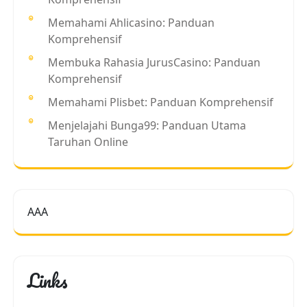
Memahami Ahlicasino: Panduan
Komprehensif
Membuka Rahasia JurusCasino: Panduan
Komprehensif
Memahami Plisbet: Panduan Komprehensif
Menjelajahi Bunga99: Panduan Utama
Taruhan Online
AAA
Links