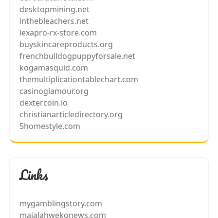
desktopmining.net
inthebleachers.net
lexapro-rx-store.com
buyskincareproducts.org
frenchbulldogpuppyforsale.net
kogamasquid.com
themultiplicationtablechart.com
casinoglamour.org
dextercoin.io
christianarticledirectory.org
5homestyle.com
Links
mygamblingstory.com
majalahwekonews.com