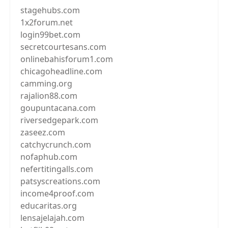
stagehubs.com
1x2forum.net
login99bet.com
secretcourtesans.com
onlinebahisforum1.com
chicagoheadline.com
camming.org
rajalion88.com
goupuntacana.com
riversedgepark.com
zaseez.com
catchycrunch.com
nofaphub.com
nefertitingalls.com
patsyscreations.com
income4proof.com
educaritas.org
lensajelajah.com