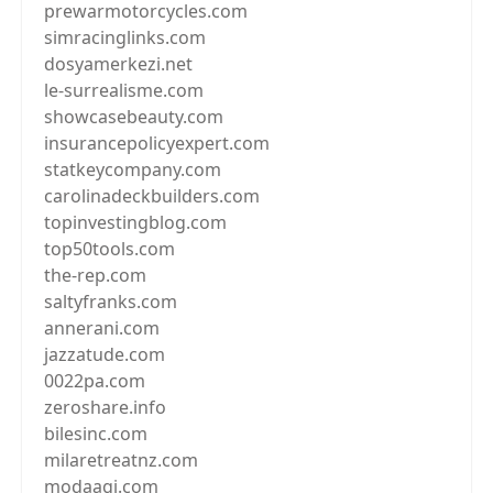
prewarmotorcycles.com
simracinglinks.com
dosyamerkezi.net
le-surrealisme.com
showcasebeauty.com
insurancepolicyexpert.com
statkeycompany.com
carolinadeckbuilders.com
topinvestingblog.com
top50tools.com
the-rep.com
saltyfranks.com
annerani.com
jazzatude.com
0022pa.com
zeroshare.info
bilesinc.com
milaretreatnz.com
modaagi.com