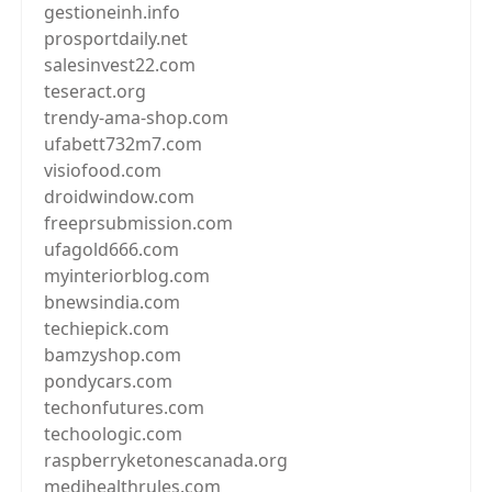
gestioneinh.info
prosportdaily.net
salesinvest22.com
teseract.org
trendy-ama-shop.com
ufabett732m7.com
visiofood.com
droidwindow.com
freeprsubmission.com
ufagold666.com
myinteriorblog.com
bnewsindia.com
techiepick.com
bamzyshop.com
pondycars.com
techonfutures.com
techoologic.com
raspberryketonescanada.org
medihealthrules.com