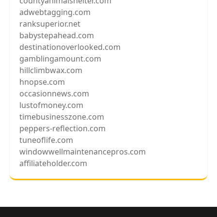
countyanimalshelter.com
adwebtagging.com
ranksuperior.net
babystepahead.com
destinationoverlooked.com
gamblingamount.com
hillclimbwax.com
hnopse.com
occasionnews.com
lustofmoney.com
timebusinesszone.com
peppers-reflection.com
tuneoflife.com
windowwellmaintenancepros.com
affiliateholder.com