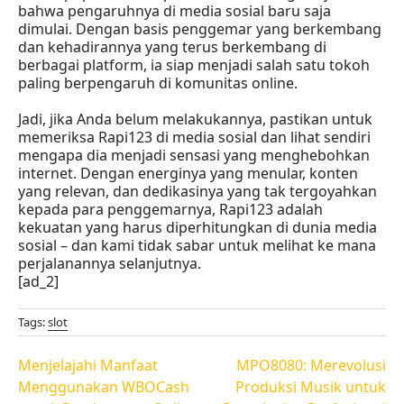
bahwa pengaruhnya di media sosial baru saja
dimulai. Dengan basis penggemar yang berkembang
dan kehadirannya yang terus berkembang di
berbagai platform, ia siap menjadi salah satu tokoh
paling berpengaruh di komunitas online.
Jadi, jika Anda belum melakukannya, pastikan untuk
memeriksa Rapi123 di media sosial dan lihat sendiri
mengapa dia menjadi sensasi yang menghebohkan
internet. Dengan energinya yang menular, konten
yang relevan, dan dedikasinya yang tak tergoyahkan
kepada para penggemarnya, Rapi123 adalah
kekuatan yang harus diperhitungkan di dunia media
sosial – dan kami tidak sabar untuk melihat ke mana
perjalanannya selanjutnya.
[ad_2]
Tags:
slot
Post
Menjelajahi Manfaat
MPO8080: Merevolusi
navigation
Menggunakan WBOCash
Produksi Musik untuk