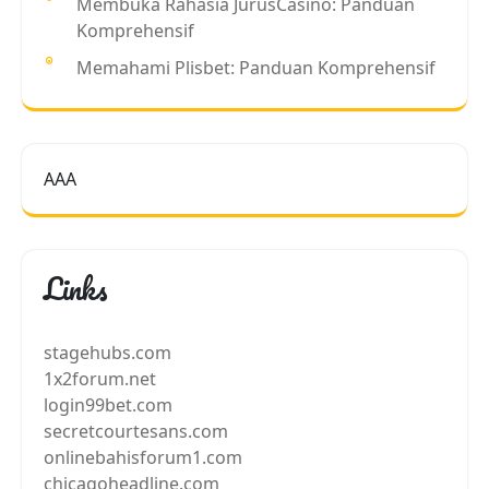
Membuka Rahasia JurusCasino: Panduan
Komprehensif
Memahami Plisbet: Panduan Komprehensif
AAA
Links
stagehubs.com
1x2forum.net
login99bet.com
secretcourtesans.com
onlinebahisforum1.com
chicagoheadline.com