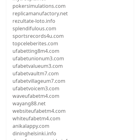
pokersimulations.com
replicamanufactory.net
rezultate-loto.info
splendifulous.com
sportsrecords4u.com
topceleberites.com
ufabetting8m4.com
ufabetunionum3.com
ufabetvalueum3.com
ufabetvaultm7.com
ufabetvillageum7.com
ufabetvoicem3.com
waveufabetm4.com
wayang88.net
websiteufabetm4.com
whiteufabetm4.com
anikalappy.com
dininghelsinki.info