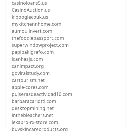
casinoloans5.us
CasinoAuction.us
kipooglecouk.us
mykitchennhome.com
aumoulinvert.com
thefoodiepassport.com
superwindowproject.com
papibakigrafo.com
icanhazjs.com
canimpact.org
goviralstudy.com
cartourism.net
apple-cores.com
pulserasdeactividad10.com
barbaracarlotti.com
desktopmining.net
inthebleachers.net
lexapro-rx-store.com
buyskincareproducts.org