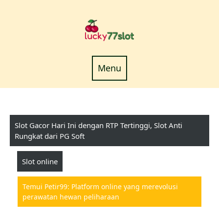
Skip
to
content
Menu
Menu
Slot Gacor Hari Ini dengan RTP Tertinggi, Slot Anti
Rungkat dari PG Soft
Slot online
Temui Petir99: Platform online yang merevolusi
perawatan hewan peliharaan