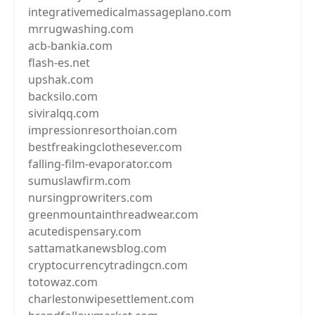
integrativemedicalmassageplano.com
mrrugwashing.com
acb-bankia.com
flash-es.net
upshak.com
backsilo.com
siviralqq.com
impressionresorthoian.com
bestfreakingclothesever.com
falling-film-evaporator.com
sumuslawfirm.com
nursingprowriters.com
greenmountainthreadwear.com
acutedispensary.com
sattamatkanewsblog.com
cryptocurrencytradingcn.com
totowaz.com
charlestonwipesettlement.com