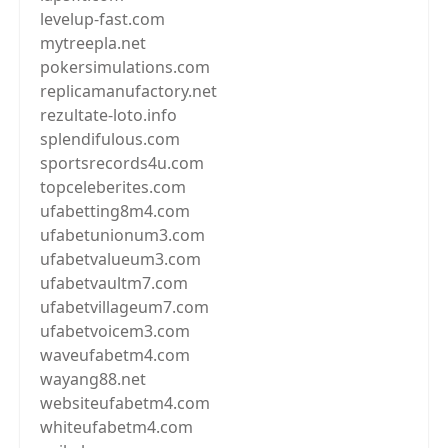
levelup-fast.com
mytreepla.net
pokersimulations.com
replicamanufactory.net
rezultate-loto.info
splendifulous.com
sportsrecords4u.com
topceleberites.com
ufabetting8m4.com
ufabetunionum3.com
ufabetvalueum3.com
ufabetvaultm7.com
ufabetvillageum7.com
ufabetvoicem3.com
waveufabetm4.com
wayang88.net
websiteufabetm4.com
whiteufabetm4.com