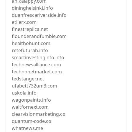
anikalappy.com
dininghelsinki.info
duanfrescariverside.info
etilerx.com
finestreplica.net
flounderandfumble.com
healthohunt.com
retefuturah.info
smartinvestinginfo.info
technewsalliance.com
technonetmarket.com
tedstanger.net
ufabett732um3.com
uskola.info
wagonpaints.info
waitfornext.com
clearvisionmarketing.co
quantum-code.co
whatnews.me