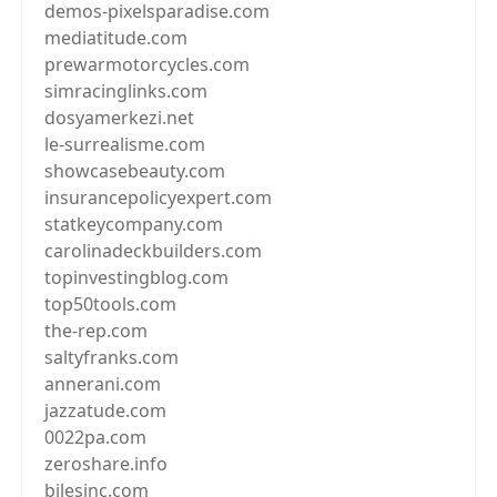
demos-pixelsparadise.com
mediatitude.com
prewarmotorcycles.com
simracinglinks.com
dosyamerkezi.net
le-surrealisme.com
showcasebeauty.com
insurancepolicyexpert.com
statkeycompany.com
carolinadeckbuilders.com
topinvestingblog.com
top50tools.com
the-rep.com
saltyfranks.com
annerani.com
jazzatude.com
0022pa.com
zeroshare.info
bilesinc.com