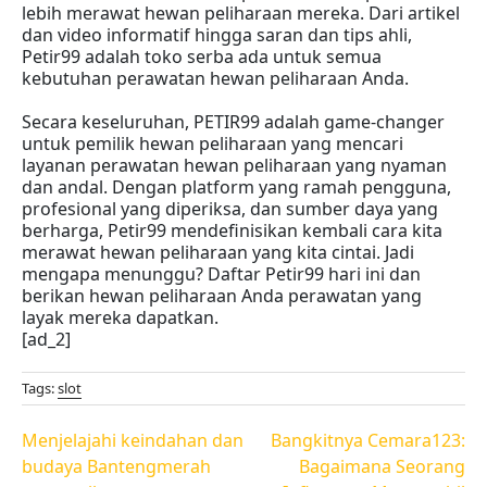
lebih merawat hewan peliharaan mereka. Dari artikel
dan video informatif hingga saran dan tips ahli,
Petir99 adalah toko serba ada untuk semua
kebutuhan perawatan hewan peliharaan Anda.
Secara keseluruhan, PETIR99 adalah game-changer
untuk pemilik hewan peliharaan yang mencari
layanan perawatan hewan peliharaan yang nyaman
dan andal. Dengan platform yang ramah pengguna,
profesional yang diperiksa, dan sumber daya yang
berharga, Petir99 mendefinisikan kembali cara kita
merawat hewan peliharaan yang kita cintai. Jadi
mengapa menunggu? Daftar Petir99 hari ini dan
berikan hewan peliharaan Anda perawatan yang
layak mereka dapatkan.
[ad_2]
Tags:
slot
Post
Menjelajahi keindahan dan
Bangkitnya Cemara123:
navigation
budaya Bantengmerah
Bagaimana Seorang