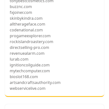
tonybestcosmetics.com
buzznc.com
fxjoiner.com
skinbykindra.com
alltherageface.com
codenational.com
progameexplorer.com
rockislandroastery.com
directselling-pro.com
revenuealarm.com
lurab.com
ignitioncoilguide.com
mytechcomputer.com
bioslot168.com
artsandcraftsauthority.com
webservicelive.com