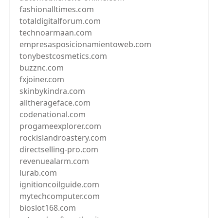
fashionalltimes.com
totaldigitalforum.com
technoarmaan.com
empresasposicionamientoweb.com
tonybestcosmetics.com
buzznc.com
fxjoiner.com
skinbykindra.com
alltherageface.com
codenational.com
progameexplorer.com
rockislandroastery.com
directselling-pro.com
revenuealarm.com
lurab.com
ignitioncoilguide.com
mytechcomputer.com
bioslot168.com