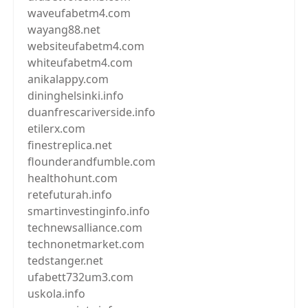
waveufabetm4.com
wayang88.net
websiteufabetm4.com
whiteufabetm4.com
anikalappy.com
dininghelsinki.info
duanfrescariverside.info
etilerx.com
finestreplica.net
flounderandfumble.com
healthohunt.com
retefuturah.info
smartinvestinginfo.info
technewsalliance.com
technonetmarket.com
tedstanger.net
ufabett732um3.com
uskola.info