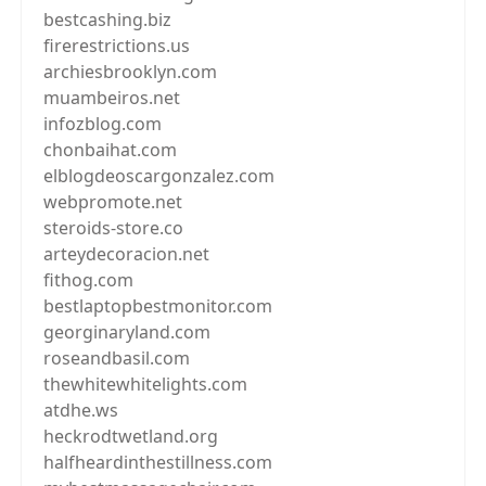
bestcashing.biz
firerestrictions.us
archiesbrooklyn.com
muambeiros.net
infozblog.com
chonbaihat.com
elblogdeoscargonzalez.com
webpromote.net
steroids-store.co
arteydecoracion.net
fithog.com
bestlaptopbestmonitor.com
georginaryland.com
roseandbasil.com
thewhitewhitelights.com
atdhe.ws
heckrodtwetland.org
halfheardinthestillness.com