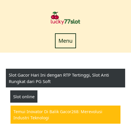
Skip
to
content
Menu
Menu
Slot Gacor Hari Ini dengan RTP Tertinggi, Slot Anti
Rungkat dari PG Soft
Slot online
Temui Inovator Di Balik Gacor268: Merevolusi
Industri Teknologi