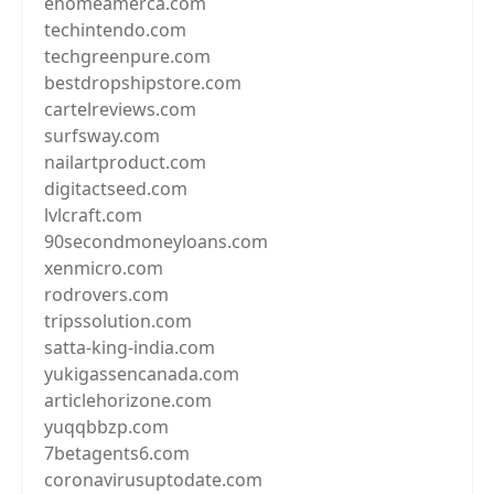
ehomeamerca.com
techintendo.com
techgreenpure.com
bestdropshipstore.com
cartelreviews.com
surfsway.com
nailartproduct.com
digitactseed.com
lvlcraft.com
90secondmoneyloans.com
xenmicro.com
rodrovers.com
tripssolution.com
satta-king-india.com
yukigassencanada.com
articlehorizone.com
yuqqbbzp.com
7betagents6.com
coronavirusuptodate.com