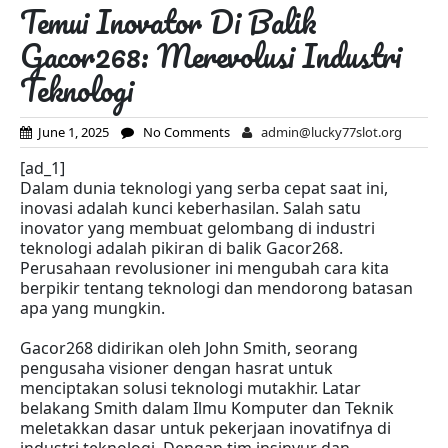
Temui Inovator Di Balik
Gacor268: Merevolusi Industri
Teknologi
June 1, 2025
No Comments
admin@lucky77slot.org
[ad_1]
Dalam dunia teknologi yang serba cepat saat ini,
inovasi adalah kunci keberhasilan. Salah satu
inovator yang membuat gelombang di industri
teknologi adalah pikiran di balik Gacor268.
Perusahaan revolusioner ini mengubah cara kita
berpikir tentang teknologi dan mendorong batasan
apa yang mungkin.
Gacor268 didirikan oleh John Smith, seorang
pengusaha visioner dengan hasrat untuk
menciptakan solusi teknologi mutakhir. Latar
belakang Smith dalam Ilmu Komputer dan Teknik
meletakkan dasar untuk pekerjaan inovatifnya di