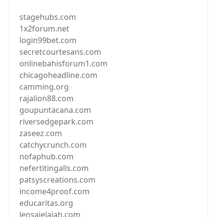
stagehubs.com
1x2forum.net
login99bet.com
secretcourtesans.com
onlinebahisforum1.com
chicagoheadline.com
camming.org
rajalion88.com
goupuntacana.com
riversedgepark.com
zaseez.com
catchycrunch.com
nofaphub.com
nefertitingalls.com
patsyscreations.com
income4proof.com
educaritas.org
lensajelajah.com