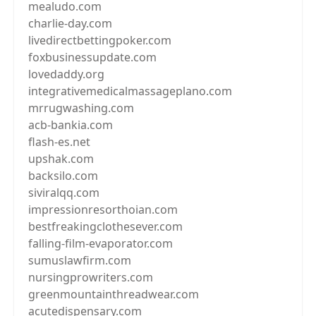
mealudo.com
charlie-day.com
livedirectbettingpoker.com
foxbusinessupdate.com
lovedaddy.org
integrativemedicalmassageplano.com
mrrugwashing.com
acb-bankia.com
flash-es.net
upshak.com
backsilo.com
siviralqq.com
impressionresorthoian.com
bestfreakingclothesever.com
falling-film-evaporator.com
sumuslawfirm.com
nursingprowriters.com
greenmountainthreadwear.com
acutedispensary.com