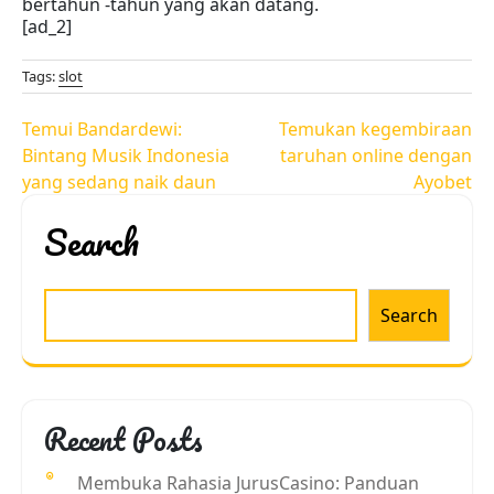
bertahun -tahun yang akan datang.
[ad_2]
Tags:
slot
Post
Temui Bandardewi:
Temukan kegembiraan
navigation
Bintang Musik Indonesia
taruhan online dengan
yang sedang naik daun
Ayobet
Search
Search
Recent Posts
Membuka Rahasia JurusCasino: Panduan