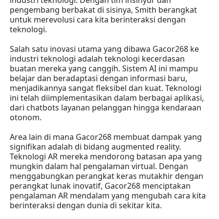
industri teknologi. Dengan tim insinyur dan
pengembang berbakat di sisinya, Smith berangkat
untuk merevolusi cara kita berinteraksi dengan
teknologi.
Salah satu inovasi utama yang dibawa Gacor268 ke
industri teknologi adalah teknologi kecerdasan
buatan mereka yang canggih. Sistem AI ini mampu
belajar dan beradaptasi dengan informasi baru,
menjadikannya sangat fleksibel dan kuat. Teknologi
ini telah diimplementasikan dalam berbagai aplikasi,
dari chatbots layanan pelanggan hingga kendaraan
otonom.
Area lain di mana Gacor268 membuat dampak yang
signifikan adalah di bidang augmented reality.
Teknologi AR mereka mendorong batasan apa yang
mungkin dalam hal pengalaman virtual. Dengan
menggabungkan perangkat keras mutakhir dengan
perangkat lunak inovatif, Gacor268 menciptakan
pengalaman AR mendalam yang mengubah cara kita
berinteraksi dengan dunia di sekitar kita.