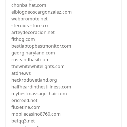
chonbaihat.com
elblogdeoscargonzalez.com
webpromote.net
steroids-store.co
arteydecoracion.net
fithog.com
bestlaptopbestmonitor.com
georginaryland.com
roseandbasil.com
thewhitewhitelights.com
atdhe.ws
heckrodtwetland.org
halfheardinthestillness.com
mybestmassagechair.com
ericreed.net
fluxetine.com
mobilecasino8760.com
betqq3.net