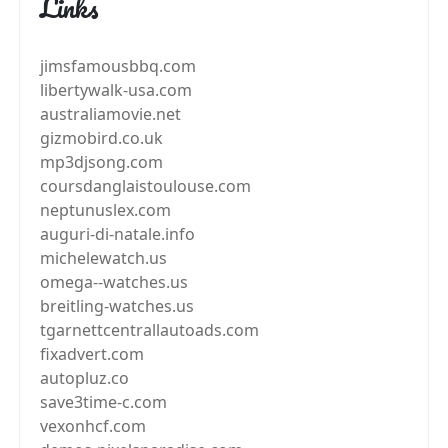
Links
jimsfamousbbq.com
libertywalk-usa.com
australiamovie.net
gizmobird.co.uk
mp3djsong.com
coursdanglaistoulouse.com
neptunuslex.com
auguri-di-natale.info
michelewatch.us
omega--watches.us
breitling-watches.us
tgarnettcentrallautoads.com
fixadvert.com
autopluz.co
save3time-c.com
vexonhcf.com