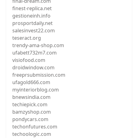
final-dream.com
finest-replica.net
gestioneinh.info
prosportdaily.net
salesinvest22.com
teseract.org
trendy-ama-shop.com
ufabett732m7.com
visiofood.com
droidwindow.com
freeprsubmission.com
ufagold666.com
myinteriorblog.com
bnewsindia.com
techiepick.com
bamzyshop.com
pondycars.com
techonfutures.com
techoologic.com