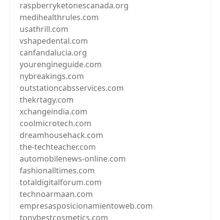
raspberryketonescanada.org
medihealthrules.com
usathrill.com
vshapedental.com
canfandalucia.org
yourengineguide.com
nybreakings.com
outstationcabsservices.com
thekrtagy.com
xchangeindia.com
coolmicrotech.com
dreamhousehack.com
the-techteacher.com
automobilenews-online.com
fashionalltimes.com
totaldigitalforum.com
technoarmaan.com
empresasposicionamientoweb.com
tonybestcosmetics.com