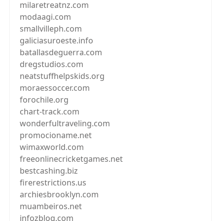
milaretreatnz.com
modaagi.com
smallvilleph.com
galiciasuroeste.info
batallasdeguerra.com
dregstudios.com
neatstuffhelpskids.org
moraessoccer.com
forochile.org
chart-track.com
wonderfultraveling.com
promocioname.net
wimaxworld.com
freeonlinecricketgames.net
bestcashing.biz
firerestrictions.us
archiesbrooklyn.com
muambeiros.net
infozblog.com