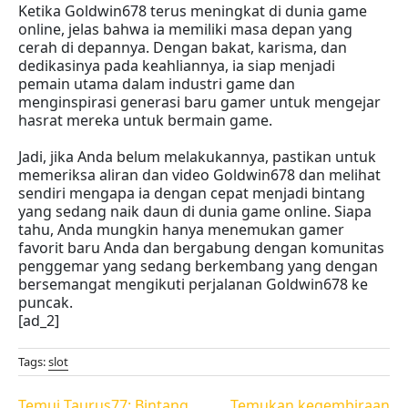
Ketika Goldwin678 terus meningkat di dunia game
online, jelas bahwa ia memiliki masa depan yang
cerah di depannya. Dengan bakat, karisma, dan
dedikasinya pada keahliannya, ia siap menjadi
pemain utama dalam industri game dan
menginspirasi generasi baru gamer untuk mengejar
hasrat mereka untuk bermain game.
Jadi, jika Anda belum melakukannya, pastikan untuk
memeriksa aliran dan video Goldwin678 dan melihat
sendiri mengapa ia dengan cepat menjadi bintang
yang sedang naik daun di dunia game online. Siapa
tahu, Anda mungkin hanya menemukan gamer
favorit baru Anda dan bergabung dengan komunitas
penggemar yang sedang berkembang yang dengan
bersemangat mengikuti perjalanan Goldwin678 ke
puncak.
[ad_2]
Tags:
slot
Post
Temui Taurus77: Bintang
Temukan kegembiraan