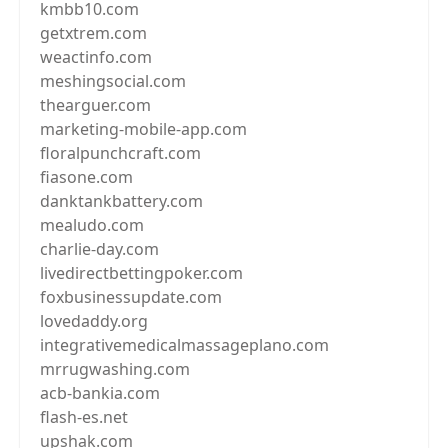
kmbb10.com
getxtrem.com
weactinfo.com
meshingsocial.com
thearguer.com
marketing-mobile-app.com
floralpunchcraft.com
fiasone.com
danktankbattery.com
mealudo.com
charlie-day.com
livedirectbettingpoker.com
foxbusinessupdate.com
lovedaddy.org
integrativemedicalmassageplano.com
mrrugwashing.com
acb-bankia.com
flash-es.net
upshak.com