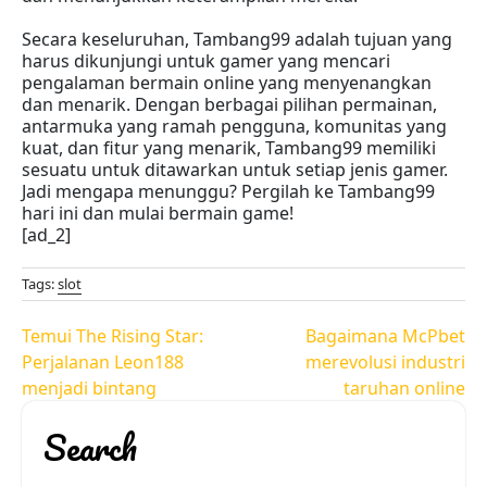
Secara keseluruhan, Tambang99 adalah tujuan yang
harus dikunjungi untuk gamer yang mencari
pengalaman bermain online yang menyenangkan
dan menarik. Dengan berbagai pilihan permainan,
antarmuka yang ramah pengguna, komunitas yang
kuat, dan fitur yang menarik, Tambang99 memiliki
sesuatu untuk ditawarkan untuk setiap jenis gamer.
Jadi mengapa menunggu? Pergilah ke Tambang99
hari ini dan mulai bermain game!
[ad_2]
Tags:
slot
Post
Temui The Rising Star:
Bagaimana McPbet
navigation
Perjalanan Leon188
merevolusi industri
menjadi bintang
taruhan online
Search