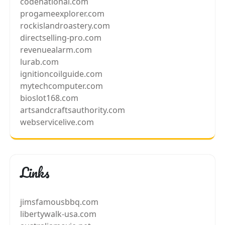
codenational.com
progameexplorer.com
rockislandroastery.com
directselling-pro.com
revenuealarm.com
lurab.com
ignitioncoilguide.com
mytechcomputer.com
bioslot168.com
artsandcraftsauthority.com
webservicelive.com
Links
jimsfamousbbq.com
libertywalk-usa.com