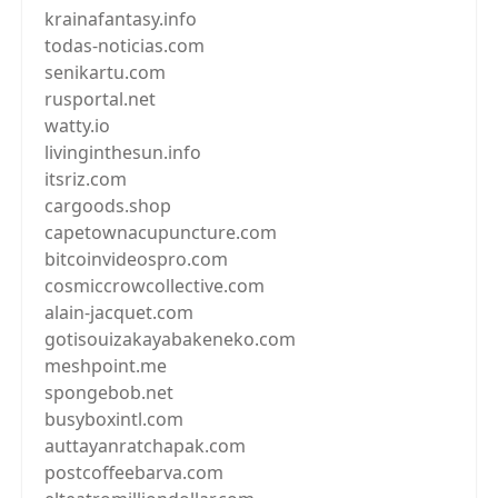
krainafantasy.info
todas-noticias.com
senikartu.com
rusportal.net
watty.io
livinginthesun.info
itsriz.com
cargoods.shop
capetownacupuncture.com
bitcoinvideospro.com
cosmiccrowcollective.com
alain-jacquet.com
gotisouizakayabakeneko.com
meshpoint.me
spongebob.net
busyboxintl.com
auttayanratchapak.com
postcoffeebarva.com