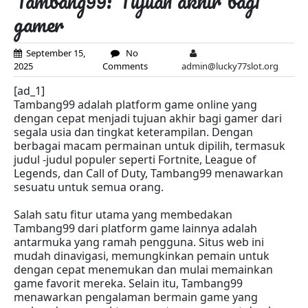
Tambang99: Tujuan akhir bagi
gamer
September 15,
No
2025
Comments
admin@lucky77slot.org
[ad_1]
Tambang99 adalah platform game online yang
dengan cepat menjadi tujuan akhir bagi gamer dari
segala usia dan tingkat keterampilan. Dengan
berbagai macam permainan untuk dipilih, termasuk
judul -judul populer seperti Fortnite, League of
Legends, dan Call of Duty, Tambang99 menawarkan
sesuatu untuk semua orang.
Salah satu fitur utama yang membedakan
Tambang99 dari platform game lainnya adalah
antarmuka yang ramah pengguna. Situs web ini
mudah dinavigasi, memungkinkan pemain untuk
dengan cepat menemukan dan mulai memainkan
game favorit mereka. Selain itu, Tambang99
menawarkan pengalaman bermain game yang