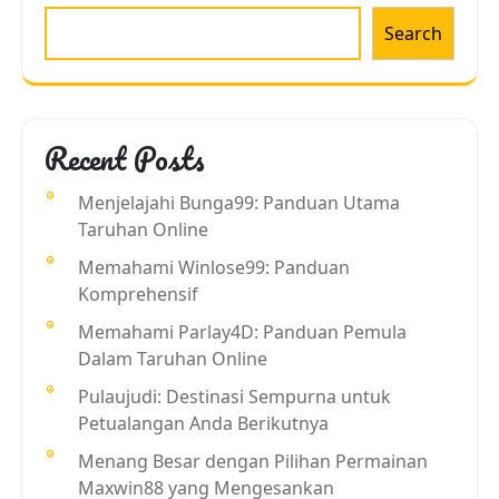
Search
Recent Posts
Menjelajahi Bunga99: Panduan Utama
Taruhan Online
Memahami Winlose99: Panduan
Komprehensif
Memahami Parlay4D: Panduan Pemula
Dalam Taruhan Online
Pulaujudi: Destinasi Sempurna untuk
Petualangan Anda Berikutnya
Menang Besar dengan Pilihan Permainan
Maxwin88 yang Mengesankan