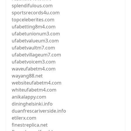
splendifulous.com
sportsrecords4u.com
topceleberites.com
ufabetting8m4.com
ufabetunionum3.com
ufabetvalueum3.com
ufabetvaultm7.com
ufabetvillageum7.com
ufabetvoicem3.com
waveufabetm4.com
wayang88.net
websiteufabetm4.com
whiteufabetm4.com
anikalappy.com
dininghelsinki.info
duanfrescariverside.info
etilerx.com
finestreplica.net