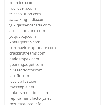
xenmicro.com
rodrovers.com
tripssolution.com
satta-king-india.com
yukigassencanada.com
articlehorizone.com
yuqqbbzp.com
7betagents6.com
coronavirusuptodate.com
crackinstreams.com
gadgetspak.com
gearsngadget.com
hireseodoctor.com
lapsfit.com
levelup-fast.com
mytreepla.net
pokersimulations.com
replicamanufactory.net
rezultate-loto.info