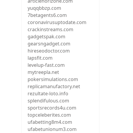
articlehorizone.com
yuqqbbzp.com
7betagents6.com
coronavirusuptodate.com
crackinstreams.com
gadgetspak.com
gearsngadget.com
hireseodoctor.com
lapsfit.com
levelup-fast.com
mytreepla.net
pokersimulations.com
replicamanufactory.net
rezultate-loto.info
splendifulous.com
sportsrecords4u.com
topceleberites.com
ufabetting8m4.com
ufabetunionum3.com