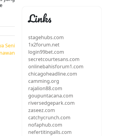
ke
Links
stagehubs.com
1x2forum.net
ya Seni
login99bet.com
enawan
secretcourtesans.com
onlinebahisforum1.com
chicagoheadline.com
camming.org
rajalion88.com
goupuntacana.com
riversedgepark.com
zaseez.com
catchycrunch.com
nofaphub.com
nefertitingalls.com