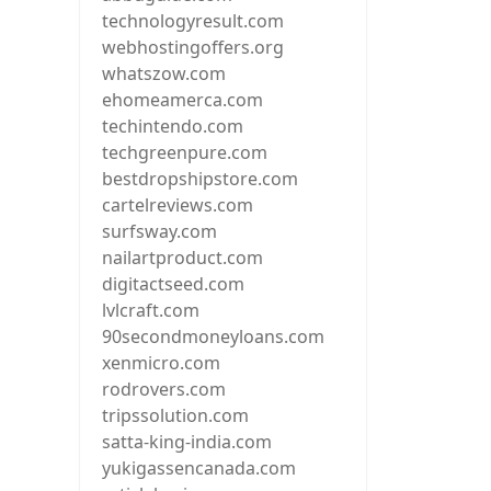
technologyresult.com
webhostingoffers.org
whatszow.com
ehomeamerca.com
techintendo.com
techgreenpure.com
bestdropshipstore.com
cartelreviews.com
surfsway.com
nailartproduct.com
digitactseed.com
lvlcraft.com
90secondmoneyloans.com
xenmicro.com
rodrovers.com
tripssolution.com
satta-king-india.com
yukigassencanada.com