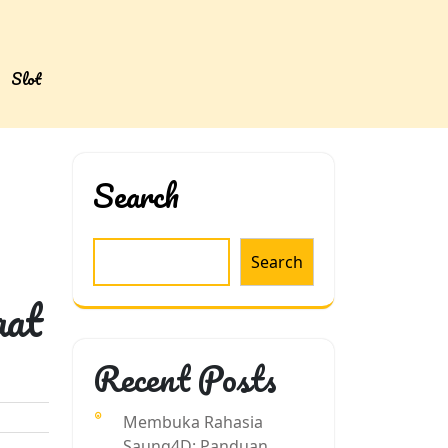
Slot
Search
Search
aat
Recent Posts
Membuka Rahasia
Saung4D: Panduan