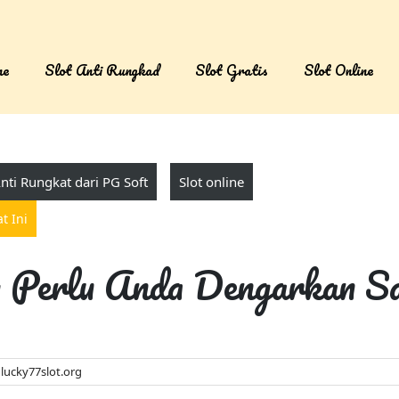
e
Slot Anti Rungkad
Slot Gratis
Slot Online
Anti Rungkat dari PG Soft
Slot online
t Ini
g Perlu Anda Dengarkan S
ucky77slot.org