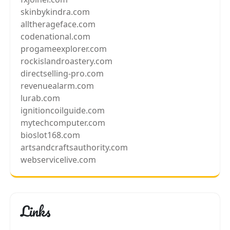
skinbykindra.com
alltherageface.com
codenational.com
progameexplorer.com
rockislandroastery.com
directselling-pro.com
revenuealarm.com
lurab.com
ignitioncoilguide.com
mytechcomputer.com
bioslot168.com
artsandcraftsauthority.com
webservicelive.com
Links