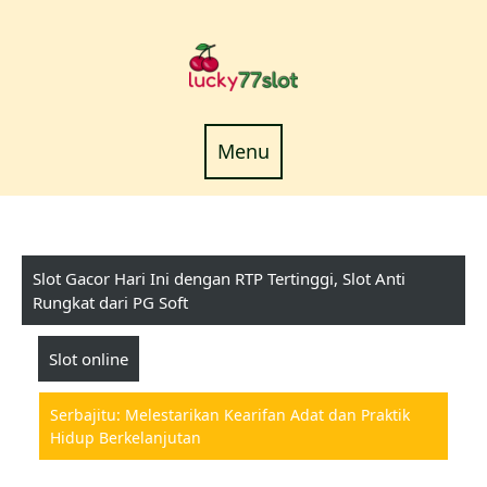
Skip
to
content
Menu
Menu
Slot Gacor Hari Ini dengan RTP Tertinggi, Slot Anti
Rungkat dari PG Soft
Slot online
Serbajitu: Melestarikan Kearifan Adat dan Praktik
Hidup Berkelanjutan