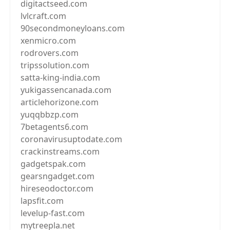
digitactseed.com
lvlcraft.com
90secondmoneyloans.com
xenmicro.com
rodrovers.com
tripssolution.com
satta-king-india.com
yukigassencanada.com
articlehorizone.com
yuqqbbzp.com
7betagents6.com
coronavirusuptodate.com
crackinstreams.com
gadgetspak.com
gearsngadget.com
hireseodoctor.com
lapsfit.com
levelup-fast.com
mytreepla.net