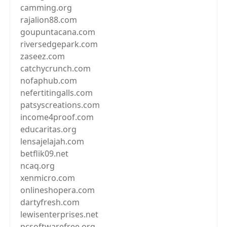
camming.org
rajalion88.com
goupuntacana.com
riversedgepark.com
zaseez.com
catchycrunch.com
nofaphub.com
nefertitingalls.com
patsyscreations.com
income4proof.com
educaritas.org
lensajelajah.com
betflik09.net
ncaq.org
xenmicro.com
onlineshopera.com
dartyfresh.com
lewisenterprises.net
pcsoftwarefree.org