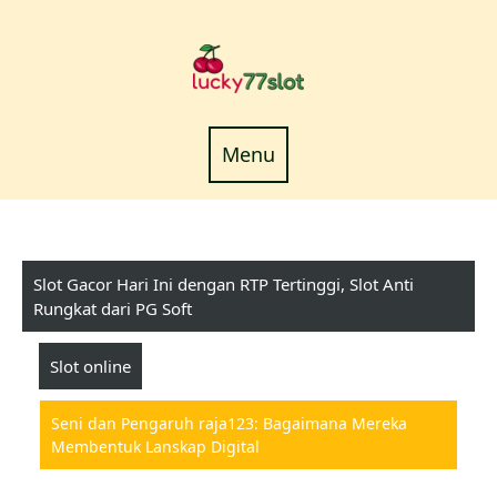
Skip
to
content
Menu
Menu
Slot Gacor Hari Ini dengan RTP Tertinggi, Slot Anti
Rungkat dari PG Soft
Slot online
Seni dan Pengaruh raja123: Bagaimana Mereka
Membentuk Lanskap Digital