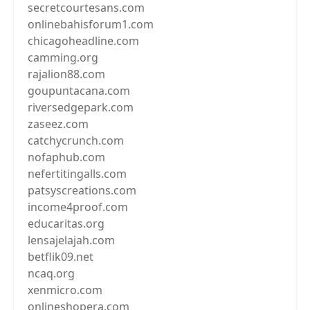
secretcourtesans.com
onlinebahisforum1.com
chicagoheadline.com
camming.org
rajalion88.com
goupuntacana.com
riversedgepark.com
zaseez.com
catchycrunch.com
nofaphub.com
nefertitingalls.com
patsyscreations.com
income4proof.com
educaritas.org
lensajelajah.com
betflik09.net
ncaq.org
xenmicro.com
onlineshopera.com