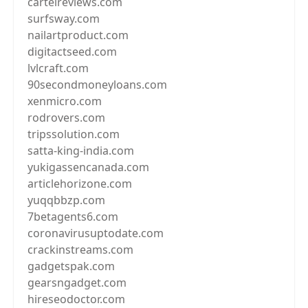
cartelreviews.com
surfsway.com
nailartproduct.com
digitactseed.com
lvlcraft.com
90secondmoneyloans.com
xenmicro.com
rodrovers.com
tripssolution.com
satta-king-india.com
yukigassencanada.com
articlehorizone.com
yuqqbbzp.com
7betagents6.com
coronavirusuptodate.com
crackinstreams.com
gadgetspak.com
gearsngadget.com
hireseodoctor.com