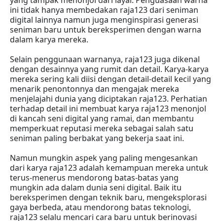
yang tampak menonjol dari layar. Penguasaan warna
ini tidak hanya membedakan raja123 dari seniman
digital lainnya namun juga menginspirasi generasi
seniman baru untuk bereksperimen dengan warna
dalam karya mereka.
Selain penggunaan warnanya, raja123 juga dikenal
dengan desainnya yang rumit dan detail. Karya-karya
mereka sering kali diisi dengan detail-detail kecil yang
menarik penontonnya dan mengajak mereka
menjelajahi dunia yang diciptakan raja123. Perhatian
terhadap detail ini membuat karya raja123 menonjol
di kancah seni digital yang ramai, dan membantu
memperkuat reputasi mereka sebagai salah satu
seniman paling berbakat yang bekerja saat ini.
Namun mungkin aspek yang paling mengesankan
dari karya raja123 adalah kemampuan mereka untuk
terus-menerus mendorong batas-batas yang
mungkin ada dalam dunia seni digital. Baik itu
bereksperimen dengan teknik baru, mengeksplorasi
gaya berbeda, atau mendorong batas teknologi,
raja123 selalu mencari cara baru untuk berinovasi