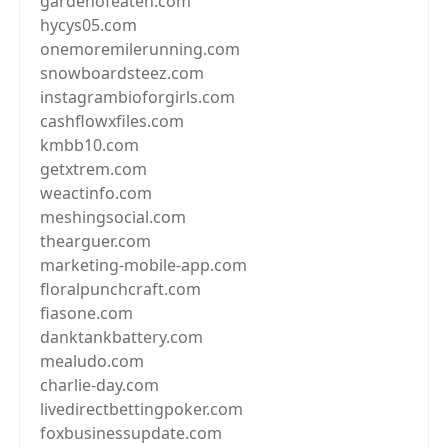
gardenofeaten.com
hycys05.com
onemoremilerunning.com
snowboardsteez.com
instagrambioforgirls.com
cashflowxfiles.com
kmbb10.com
getxtrem.com
weactinfo.com
meshingsocial.com
thearguer.com
marketing-mobile-app.com
floralpunchcraft.com
fiasone.com
danktankbattery.com
mealudo.com
charlie-day.com
livedirectbettingpoker.com
foxbusinessupdate.com