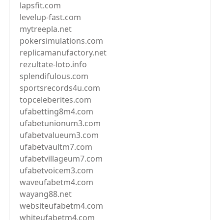
lapsfit.com
levelup-fast.com
mytreepla.net
pokersimulations.com
replicamanufactory.net
rezultate-loto.info
splendifulous.com
sportsrecords4u.com
topceleberites.com
ufabetting8m4.com
ufabetunionum3.com
ufabetvalueum3.com
ufabetvaultm7.com
ufabetvillageum7.com
ufabetvoicem3.com
waveufabetm4.com
wayang88.net
websiteufabetm4.com
whiteufabetm4.com