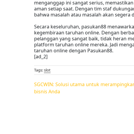
menganggap ini sangat serius, memastikan
aman setiap saat. Dengan tim staf dukungan
bahwa masalah atau masalah akan segera d
Secara keseluruhan, pasukan88 menawark
kegembiraan taruhan online. Dengan berb
pelanggan yang sangat baik, tidak heran 
platform taruhan online mereka. Jadi meng
taruhan online dengan Pasukan88.
[ad_2]
Tags:
slot
Post
SGCWIN: Solusi utama untuk merampingkan
bisnis Anda
navigation