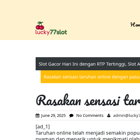
Skip
to
content
Hom
Slot Gacor Hari Ini dengan RTP Tertinggi, Slot 
Rasakan sensasi taruhan online dengan pas
Rasakan sensasi tar
June 29, 2025
No Comments
admin@lucky7
[ad_1]
Taruhan online telah menjadi semakin popu
nyaman dan menarik untuk menikmati olah