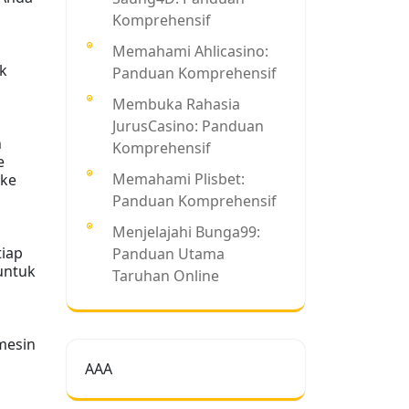
Komprehensif
Memahami Ahlicasino:
k
Panduan Komprehensif
u
Membuka Rahasia
JurusCasino: Panduan
n
Komprehensif
e
Memahami Plisbet:
 ke
Panduan Komprehensif
Menjelajahi Bunga99:
tiap
Panduan Utama
untuk
Taruhan Online
 mesin
AAA