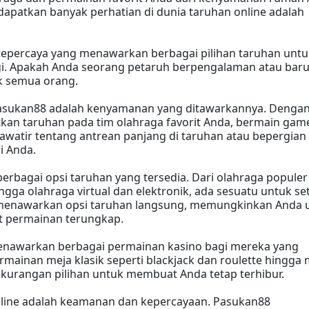
ndapatkan banyak perhatian di dunia taruhan online adalah
tepercaya yang menawarkan berbagai pilihan taruhan untu
agi. Apakah Anda seorang petaruh berpengalaman atau bar
k semua orang.
asukan88 adalah kenyamanan yang ditawarkannya. Denga
kan taruhan pada tim olahraga favorit Anda, bermain gam
hawatir tentang antrean panjang di taruhan atau bepergian
ri Anda.
berbagai opsi taruhan yang tersedia. Dari olahraga populer
ingga olahraga virtual dan elektronik, ada sesuatu untuk se
n88 menawarkan opsi taruhan langsung, memungkinkan Anda 
t permainan terungkap.
menawarkan berbagai permainan kasino bagi mereka yang
rmainan meja klasik seperti blackjack dan roulette hingga
ekurangan pilihan untuk membuat Anda tetap terhibur.
online adalah keamanan dan kepercayaan. Pasukan88