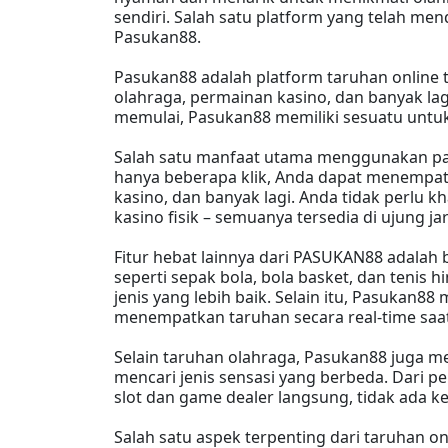
sendiri. Salah satu platform yang telah me
Pasukan88.
Pasukan88 adalah platform taruhan online 
olahraga, permainan kasino, dan banyak l
memulai, Pasukan88 memiliki sesuatu untu
Salah satu manfaat utama menggunakan p
hanya beberapa klik, Anda dapat menempat
kasino, dan banyak lagi. Anda tidak perlu k
kasino fisik – semuanya tersedia di ujung ja
Fitur hebat lainnya dari PASUKAN88 adalah 
seperti sepak bola, bola basket, dan tenis h
jenis yang lebih baik. Selain itu, Pasuka
menempatkan taruhan secara real-time saa
Selain taruhan olahraga, Pasukan88 juga 
mencari jenis sensasi yang berbeda. Dari pe
slot dan game dealer langsung, tidak ada k
Salah satu aspek terpenting dari taruhan 