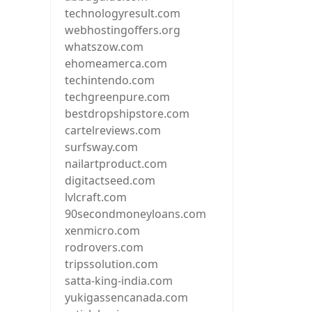
technologyresult.com
webhostingoffers.org
whatszow.com
ehomeamerca.com
techintendo.com
techgreenpure.com
bestdropshipstore.com
cartelreviews.com
surfsway.com
nailartproduct.com
digitactseed.com
lvlcraft.com
90secondmoneyloans.com
xenmicro.com
rodrovers.com
tripssolution.com
satta-king-india.com
yukigassencanada.com