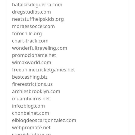
batallasdeguerra.com
dregstudios.com
neatstuffhelpskids.org
moraessoccer.com
forochile.org
chart-track.com
wonderfultraveling.com
promocioname.net
wimaxworld.com
freeonlinecricketgames.net
bestcashing.biz
firerestrictions.us
archiesbrooklyn.com
muambeiros.net
infozblog.com
chonbaihat.com
elblogdeoscargonzalez.com
webpromote.net
steroids-store.co