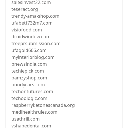
salesinvest22.com
teseract.org
trendy-ama-shop.com
ufabett732m7.com
visiofood.com
droidwindow.com
freeprsubmission.com
ufagold666.com
myinteriorblog.com
bnewsindia.com
techiepick.com
bamzyshop.com
pondycars.com
techonfutures.com
techoologic.com
raspberryketonescanada.org
medihealthrules.com
usathrill.com
vshapedental.com