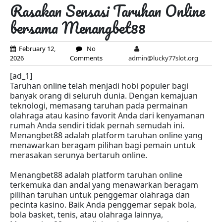
Rasakan Sensasi Taruhan Online
bersama Menangbet88
February 12,
No
2026
Comments
admin@lucky77slot.org
[ad_1]
Taruhan online telah menjadi hobi populer bagi
banyak orang di seluruh dunia. Dengan kemajuan
teknologi, memasang taruhan pada permainan
olahraga atau kasino favorit Anda dari kenyamanan
rumah Anda sendiri tidak pernah semudah ini.
Menangbet88 adalah platform taruhan online yang
menawarkan beragam pilihan bagi pemain untuk
merasakan serunya bertaruh online.
Menangbet88 adalah platform taruhan online
terkemuka dan andal yang menawarkan beragam
pilihan taruhan untuk penggemar olahraga dan
pecinta kasino. Baik Anda penggemar sepak bola,
bola basket, tenis, atau olahraga lainnya,