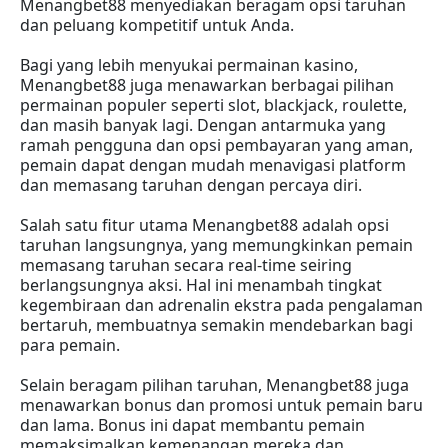
Menangbet88 menyediakan beragam opsi taruhan
dan peluang kompetitif untuk Anda.
Bagi yang lebih menyukai permainan kasino,
Menangbet88 juga menawarkan berbagai pilihan
permainan populer seperti slot, blackjack, roulette,
dan masih banyak lagi. Dengan antarmuka yang
ramah pengguna dan opsi pembayaran yang aman,
pemain dapat dengan mudah menavigasi platform
dan memasang taruhan dengan percaya diri.
Salah satu fitur utama Menangbet88 adalah opsi
taruhan langsungnya, yang memungkinkan pemain
memasang taruhan secara real-time seiring
berlangsungnya aksi. Hal ini menambah tingkat
kegembiraan dan adrenalin ekstra pada pengalaman
bertaruh, membuatnya semakin mendebarkan bagi
para pemain.
Selain beragam pilihan taruhan, Menangbet88 juga
menawarkan bonus dan promosi untuk pemain baru
dan lama. Bonus ini dapat membantu pemain
memaksimalkan kemenangan mereka dan