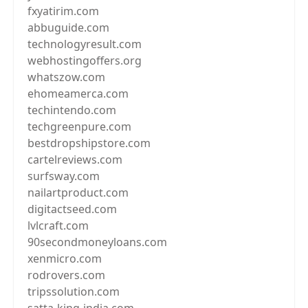
fxyatirim.com
abbuguide.com
technologyresult.com
webhostingoffers.org
whatszow.com
ehomeamerca.com
techintendo.com
techgreenpure.com
bestdropshipstore.com
cartelreviews.com
surfsway.com
nailartproduct.com
digitactseed.com
lvlcraft.com
90secondmoneyloans.com
xenmicro.com
rodrovers.com
tripssolution.com