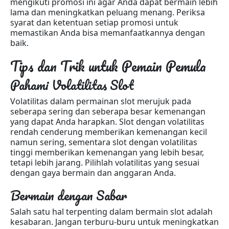
mengikuti promosi ini agar Anda dapat bermain lebih
lama dan meningkatkan peluang menang. Periksa
syarat dan ketentuan setiap promosi untuk
memastikan Anda bisa memanfaatkannya dengan
baik.
Tips dan Trik untuk Pemain Pemula
Pahami Volatilitas Slot
Volatilitas dalam permainan slot merujuk pada
seberapa sering dan seberapa besar kemenangan
yang dapat Anda harapkan. Slot dengan volatilitas
rendah cenderung memberikan kemenangan kecil
namun sering, sementara slot dengan volatilitas
tinggi memberikan kemenangan yang lebih besar,
tetapi lebih jarang. Pilihlah volatilitas yang sesuai
dengan gaya bermain dan anggaran Anda.
Bermain dengan Sabar
Salah satu hal terpenting dalam bermain slot adalah
kesabaran. Jangan terburu-buru untuk meningkatkan