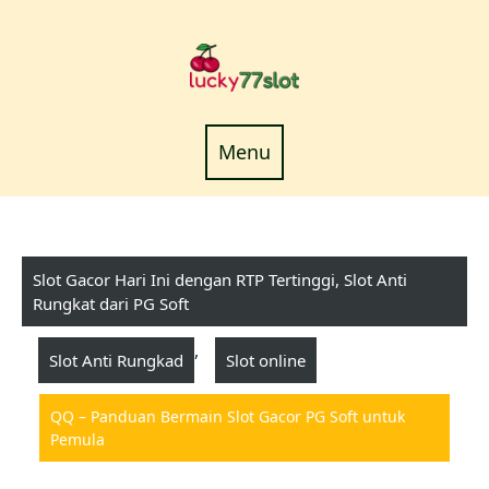
Skip
to
content
Menu
Menu
Slot Gacor Hari Ini dengan RTP Tertinggi, Slot Anti
Rungkat dari PG Soft
,
Slot Anti Rungkad
Slot online
QQ – Panduan Bermain Slot Gacor PG Soft untuk
Pemula