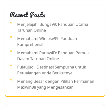
Recent Posts
Menjelajahi Bunga99: Panduan Utama
Taruhan Online
Memahami Winlose99: Panduan
Komprehensif
Memahami Parlay4D: Panduan Pemula
Dalam Taruhan Online
Pulaujudi: Destinasi Sempurna untuk
Petualangan Anda Berikutnya
Menang Besar dengan Pilihan Permainan
Maxwin88 yang Mengesankan