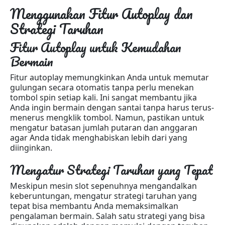
Menggunakan Fitur Autoplay dan
Strategi Taruhan
Fitur Autoplay untuk Kemudahan
Bermain
Fitur autoplay memungkinkan Anda untuk memutar
gulungan secara otomatis tanpa perlu menekan
tombol spin setiap kali. Ini sangat membantu jika
Anda ingin bermain dengan santai tanpa harus terus-
menerus mengklik tombol. Namun, pastikan untuk
mengatur batasan jumlah putaran dan anggaran
agar Anda tidak menghabiskan lebih dari yang
diinginkan.
Mengatur Strategi Taruhan yang Tepat
Meskipun mesin slot sepenuhnya mengandalkan
keberuntungan, mengatur strategi taruhan yang
tepat bisa membantu Anda memaksimalkan
pengalaman bermain. Salah satu strategi yang bisa