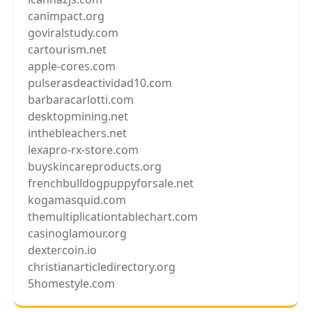
canimpact.org
goviralstudy.com
cartourism.net
apple-cores.com
pulserasdeactividad10.com
barbaracarlotti.com
desktopmining.net
inthebleachers.net
lexapro-rx-store.com
buyskincareproducts.org
frenchbulldogpuppyforsale.net
kogamasquid.com
themultiplicationtablechart.com
casinoglamour.org
dextercoin.io
christianarticledirectory.org
5homestyle.com