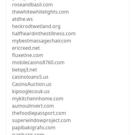
roseandbasil.com
thewhitewhitelights.com
atdhe.ws
heckrodtwetland.org
halfheardinthestillness.com
mybestmassagechair.com
ericreed.net
fluxetine.com
mobilecasino8760.com
betqq3.net
casinoloans5.us
CasinoAuction.us
kipooglecouk.us
mykitchennhome.com
aumoulinvert.com
thefoodiepassport.com
superwindowproject.com
papibakigrafo.com
icanhazjs.com