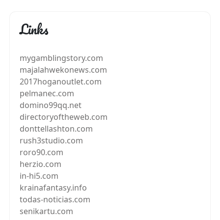
Links
mygamblingstory.com
majalahwekonews.com
2017hoganoutlet.com
pelmanec.com
domino99qq.net
directoryoftheweb.com
donttellashton.com
rush3studio.com
roro90.com
herzio.com
in-hi5.com
krainafantasy.info
todas-noticias.com
senikartu.com