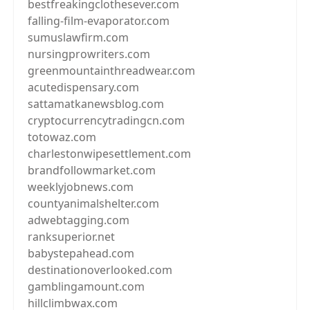
bestfreakingclothesever.com
falling-film-evaporator.com
sumuslawfirm.com
nursingprowriters.com
greenmountainthreadwear.com
acutedispensary.com
sattamatkanewsblog.com
cryptocurrencytradingcn.com
totowaz.com
charlestonwipesettlement.com
brandfollowmarket.com
weeklyjobnews.com
countyanimalshelter.com
adwebtagging.com
ranksuperior.net
babystepahead.com
destinationoverlooked.com
gamblingamount.com
hillclimbwax.com