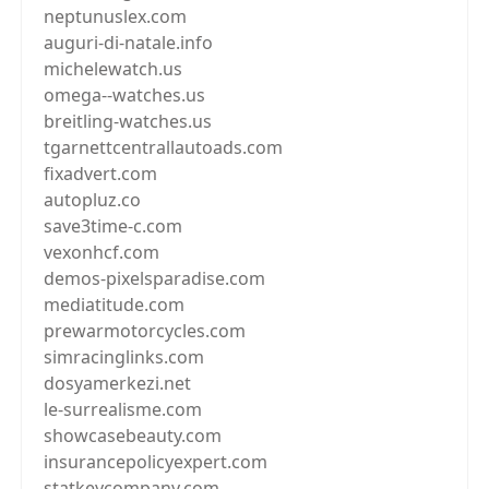
neptunuslex.com
auguri-di-natale.info
michelewatch.us
omega--watches.us
breitling-watches.us
tgarnettcentrallautoads.com
fixadvert.com
autopluz.co
save3time-c.com
vexonhcf.com
demos-pixelsparadise.com
mediatitude.com
prewarmotorcycles.com
simracinglinks.com
dosyamerkezi.net
le-surrealisme.com
showcasebeauty.com
insurancepolicyexpert.com
statkeycompany.com