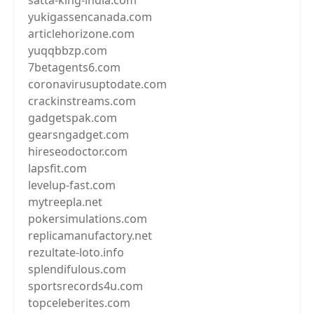
satta-king-india.com
yukigassencanada.com
articlehorizone.com
yuqqbbzp.com
7betagents6.com
coronavirusuptodate.com
crackinstreams.com
gadgetspak.com
gearsngadget.com
hireseodoctor.com
lapsfit.com
levelup-fast.com
mytreepla.net
pokersimulations.com
replicamanufactory.net
rezultate-loto.info
splendifulous.com
sportsrecords4u.com
topceleberites.com