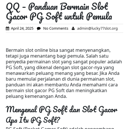
QQ – Panduan Bermain Slot
Gacor PG Soft untuk Pemula
April 24, 2025
No Comments
admin@lucky77slot.org
Bermain slot online bisa sangat menyenangkan,
tetapi juga menantang bagi pemula. Salah satu
penyedia permainan slot yang sangat populer adalah
PG Soft, yang dikenal dengan slot gacor-nya yang
menawarkan peluang menang yang besar. Jika Anda
baru memulai perjalanan di dunia permainan slot,
panduan ini akan membantu Anda memahami cara
bermain slot gacor PG Soft dan meningkatkan
peluang kemenangan Anda.
Mengenal PG Soft dan Slot Gacor
Apa Itu PG Soft?