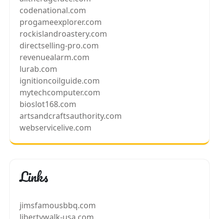
codenational.com
progameexplorer.com
rockislandroastery.com
directselling-pro.com
revenuealarm.com
lurab.com
ignitioncoilguide.com
mytechcomputer.com
bioslot168.com
artsandcraftsauthority.com
webservicelive.com
Links
jimsfamousbbq.com
libertywalk-usa.com