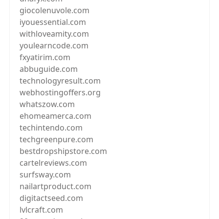
giocolenuvole.com
iyouessential.com
withloveamity.com
youlearncode.com
fxyatirim.com
abbuguide.com
technologyresult.com
webhostingoffers.org
whatszow.com
ehomeamerca.com
techintendo.com
techgreenpure.com
bestdropshipstore.com
cartelreviews.com
surfsway.com
nailartproduct.com
digitactseed.com
lvlcraft.com