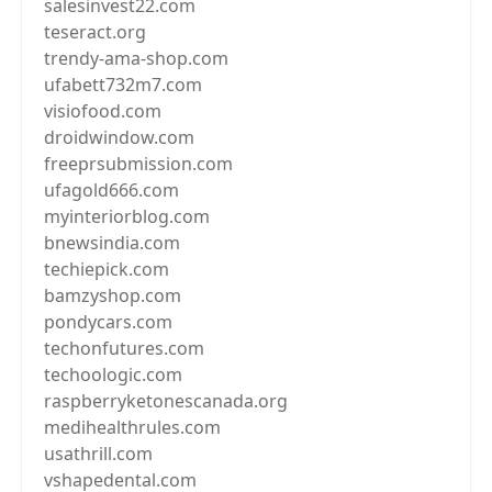
salesinvest22.com
teseract.org
trendy-ama-shop.com
ufabett732m7.com
visiofood.com
droidwindow.com
freeprsubmission.com
ufagold666.com
myinteriorblog.com
bnewsindia.com
techiepick.com
bamzyshop.com
pondycars.com
techonfutures.com
techoologic.com
raspberryketonescanada.org
medihealthrules.com
usathrill.com
vshapedental.com