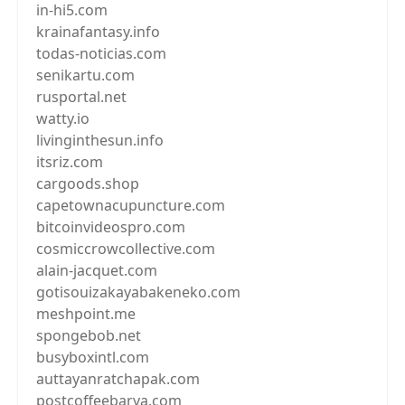
in-hi5.com
krainafantasy.info
todas-noticias.com
senikartu.com
rusportal.net
watty.io
livinginthesun.info
itsriz.com
cargoods.shop
capetownacupuncture.com
bitcoinvideospro.com
cosmiccrowcollective.com
alain-jacquet.com
gotisouizakayabakeneko.com
meshpoint.me
spongebob.net
busyboxintl.com
auttayanratchapak.com
postcoffeebarva.com