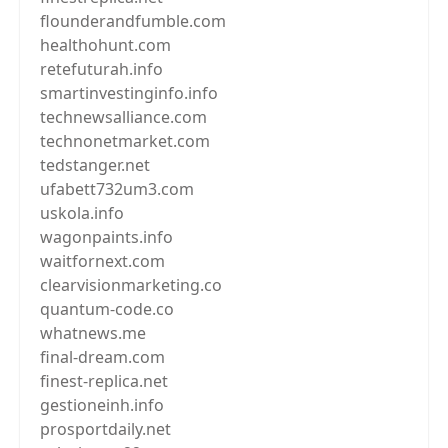
flounderandfumble.com
healthohunt.com
retefuturah.info
smartinvestinginfo.info
technewsalliance.com
technonetmarket.com
tedstanger.net
ufabett732um3.com
uskola.info
wagonpaints.info
waitfornext.com
clearvisionmarketing.co
quantum-code.co
whatnews.me
final-dream.com
finest-replica.net
gestioneinh.info
prosportdaily.net