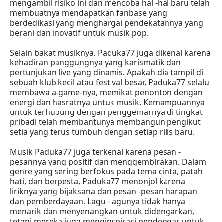
mengambil risiko ini dan mencoba hal -hal baru telah
membuatnya mendapatkan fanbase yang
berdedikasi yang menghargai pendekatannya yang
berani dan inovatif untuk musik pop.
Selain bakat musiknya, Paduka77 juga dikenal karena
kehadiran panggungnya yang karismatik dan
pertunjukan live yang dinamis. Apakah dia tampil di
sebuah klub kecil atau festival besar, Paduka77 selalu
membawa a-game-nya, memikat penonton dengan
energi dan hasratnya untuk musik. Kemampuannya
untuk terhubung dengan penggemarnya di tingkat
pribadi telah membantunya membangun pengikut
setia yang terus tumbuh dengan setiap rilis baru.
Musik Paduka77 juga terkenal karena pesan -
pesannya yang positif dan menggembirakan. Dalam
genre yang sering berfokus pada tema cinta, patah
hati, dan berpesta, Paduka77 menonjol karena
liriknya yang bijaksana dan pesan -pesan harapan
dan pemberdayaan. Lagu -lagunya tidak hanya
menarik dan menyenangkan untuk didengarkan,
tetapi mereka juga menginspirasi pendengar untuk