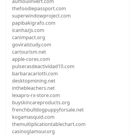
aumoulinvert.com
thefoodiepassport.com
superwindowproject.com
papibakigrafo.com
icanhazjs.com
canimpact.org
goviralstudy.com
cartourism.net
apple-cores.com
pulserasdeactividad10.com
barbaracarlotti.com
desktopmining.net
inthebleachers.net
lexapro-rx-store.com
buyskincareproducts.org
frenchbulldogpuppyforsale.net
kogamasquid.com
themultiplicationtablechart.com
casinoglamour.org