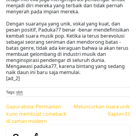
menjadi diri mereka yang terbaik dan tidak pernah
menyerah pada impian mereka.
Dengan suaranya yang unik, vokal yang kuat, dan
pesan positif, Paduka77 benar -benar mendefinisikan
kembali suara musik pop. Ketika ia terus berevolusi
sebagai seorang seniman dan mendorong batas -
batas genre, tidak ada keraguan bahwa ia akan terus
membuat gelombang di industri musik dan
menginspirasi pendengar di seluruh dunia.
Mengawasi paduka77, karena bintang yang sedang
naik daun ini baru saja memulai.
[ad_2]
Tags:
slot
Post
Gapurabola: Permainan
Meluncurkan suara unik
navigation
kuno membuat comeback
Kapten33
di zaman modern