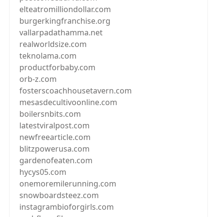
elteatromilliondollar.com
burgerkingfranchise.org
vallarpadathamma.net
realworldsize.com
teknolama.com
productforbaby.com
orb-z.com
fosterscoachhousetavern.com
mesasdecultivoonline.com
boilersnbits.com
latestviralpost.com
newfreearticle.com
blitzpowerusa.com
gardenofeaten.com
hycys05.com
onemoremilerunning.com
snowboardsteez.com
instagrambioforgirls.com