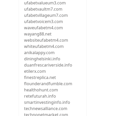
ufabetvalueum3.com
ufabetvaultm7.com
ufabetvillageum7.com
ufabetvoicem3.com
waveufabetm4.com
wayang88.net
websiteufabetm4.com
whiteufabetm4.com
anikalappy.com
dininghelsinki.info
duanfrescariverside.info
etilerx.com
finestreplica.net
flounderandfumble.com
healthohunt.com
retefuturah.info
smartinvestinginfo.info
technewsalliance.com
technonetmarket.com