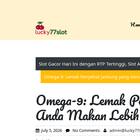
Skip
to
content
Hom
Slot Gacor Hari Ini dengan RTP Tertinggi, Slot 
Omega-9: Lemak Penyehat Jantung yang Har
Omega-9: Lemak Pe
Anda Makan Lebih
July 5, 2026
No Comments
admin@lucky77s