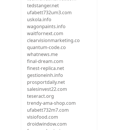
tedstanger.net
ufabett732um3.com
uskola.info
wagonpaints.info
waitfornext.com
clearvisionmarketing.co
quantum-code.co
whatnews.me
final-dream.com
finest-replica.net
gestioneinh.info
prosportdaily.net
salesinvest22.com
teseract.org
trendy-ama-shop.com
ufabett732m7.com
visiofood.com
droidwindow.com