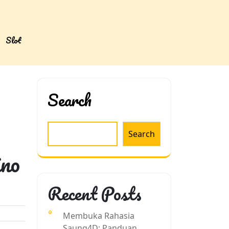
Slot
Search
Search
ino
Recent Posts
Membuka Rahasia
Saung4D: Panduan