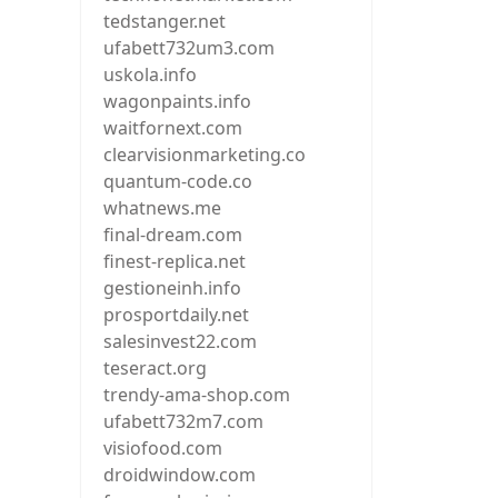
tedstanger.net
ufabett732um3.com
uskola.info
wagonpaints.info
waitfornext.com
clearvisionmarketing.co
quantum-code.co
whatnews.me
final-dream.com
finest-replica.net
gestioneinh.info
prosportdaily.net
salesinvest22.com
teseract.org
trendy-ama-shop.com
ufabett732m7.com
visiofood.com
droidwindow.com