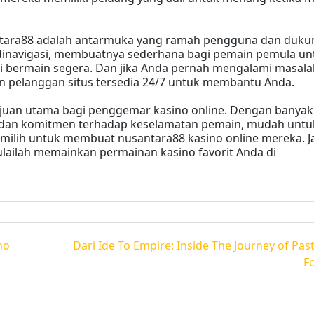
tara88 adalah antarmuka yang ramah pengguna dan duk
 dinavigasi, membuatnya sederhana bagi pemain pemula un
 bermain segera. Dan jika Anda pernah mengalami masala
n pelanggan situs tersedia 24/7 untuk membantu Anda.
ujuan utama bagi penggemar kasino online. Dengan banyak
, dan komitmen terhadap keselamatan pemain, mudah untu
ilih untuk membuat nusantara88 kasino online mereka. J
lailah memainkan permainan kasino favorit Anda di
no
Dari Ide To Empire: Inside The Journey of Past
F