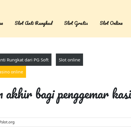
e
Slot Anti Rungkad
Slot Gratis
Slot Online
Anti Rungkat dari PG Soft
Slot online
asino online
 akhir bagi penggemar kas
slot.org