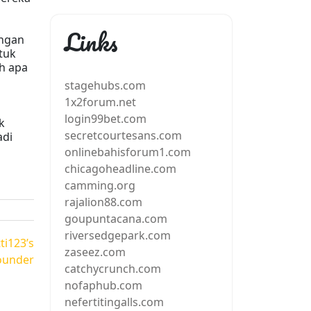
Links
ungan
tuk
h apa
stagehubs.com
1x2forum.net
login99bet.com
k
secretcourtesans.com
adi
onlinebahisforum1.com
chicagoheadline.com
camming.org
rajalion88.com
goupuntacana.com
riversedgepark.com
ti123’s
zaseez.com
ounder
catchycrunch.com
nofaphub.com
nefertitingalls.com