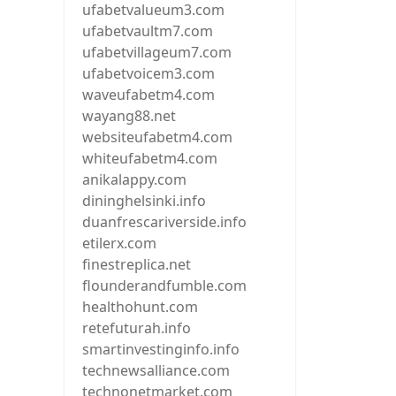
ufabetvalueum3.com
ufabetvaultm7.com
ufabetvillageum7.com
ufabetvoicem3.com
waveufabetm4.com
wayang88.net
websiteufabetm4.com
whiteufabetm4.com
anikalappy.com
dininghelsinki.info
duanfrescariverside.info
etilerx.com
finestreplica.net
flounderandfumble.com
healthohunt.com
retefuturah.info
smartinvestinginfo.info
technewsalliance.com
technonetmarket.com