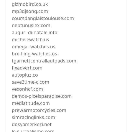
gizmobird.co.uk
mp3djsong.com
coursdanglaistoulouse.com
neptunuslex.com
auguri-di-natale.info
michelewatch.us
omega--watches.us
breitling-watches.us
tgarnettcentrallautoads.com
fixadvert.com
autopluz.co
save3time-c.com
vexonhcf.com
demos-pixelsparadise.com
mediatitude.com
prewarmotorcycles.com
simracinglinks.com
dosyamerkezi.net
le-surrealisme.com