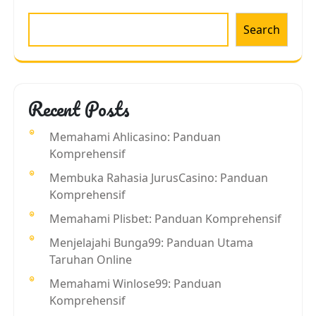
Search
Recent Posts
Memahami Ahlicasino: Panduan
Komprehensif
Membuka Rahasia JurusCasino: Panduan
Komprehensif
Memahami Plisbet: Panduan Komprehensif
Menjelajahi Bunga99: Panduan Utama
Taruhan Online
Memahami Winlose99: Panduan
Komprehensif