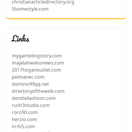
christianarticledirectory.org
5homestyle.com
Links
mygamblingstory.com
majalahwekonews.com
2017hoganoutlet.com
pelmanec.com
domino99qq.net
directoryoftheweb.com
donttellashton.com
rush3studio.com
roro90.com
herzio.com
in-hi5.com