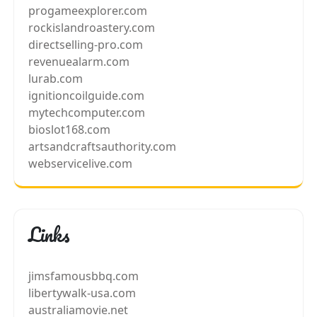
progameexplorer.com
rockislandroastery.com
directselling-pro.com
revenuealarm.com
lurab.com
ignitioncoilguide.com
mytechcomputer.com
bioslot168.com
artsandcraftsauthority.com
webservicelive.com
Links
jimsfamousbbq.com
libertywalk-usa.com
australiamovie.net