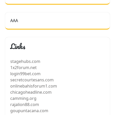
AAA
Links
stagehubs.com
1x2forum.net
login99bet.com
secretcourtesans.com
onlinebahisforum1.com
chicagoheadline.com
camming.org
rajalion88.com
goupuntacana.com