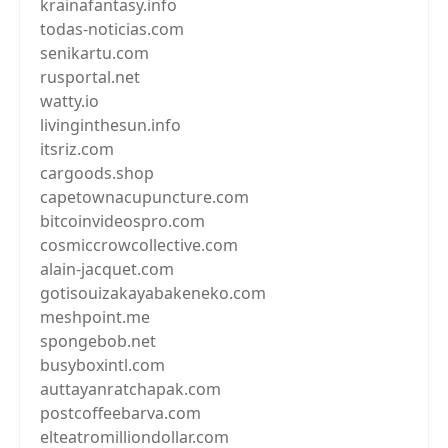
krainafantasy.info
todas-noticias.com
senikartu.com
rusportal.net
watty.io
livinginthesun.info
itsriz.com
cargoods.shop
capetownacupuncture.com
bitcoinvideospro.com
cosmiccrowcollective.com
alain-jacquet.com
gotisouizakayabakeneko.com
meshpoint.me
spongebob.net
busyboxintl.com
auttayanratchapak.com
postcoffeebarva.com
elteatromilliondollar.com