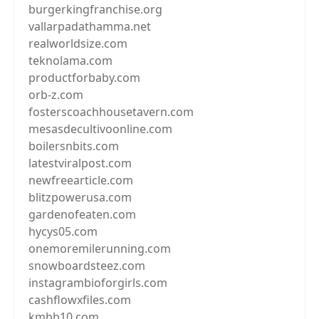
burgerkingfranchise.org
vallarpadathamma.net
realworldsize.com
teknolama.com
productforbaby.com
orb-z.com
fosterscoachhousetavern.com
mesasdecultivoonline.com
boilersnbits.com
latestviralpost.com
newfreearticle.com
blitzpowerusa.com
gardenofeaten.com
hycys05.com
onemoremilerunning.com
snowboardsteez.com
instagrambioforgirls.com
cashflowxfiles.com
kmbb10.com