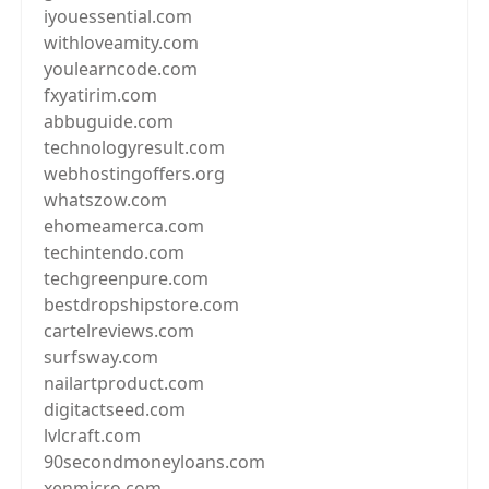
iyouessential.com
withloveamity.com
youlearncode.com
fxyatirim.com
abbuguide.com
technologyresult.com
webhostingoffers.org
whatszow.com
ehomeamerca.com
techintendo.com
techgreenpure.com
bestdropshipstore.com
cartelreviews.com
surfsway.com
nailartproduct.com
digitactseed.com
lvlcraft.com
90secondmoneyloans.com
xenmicro.com