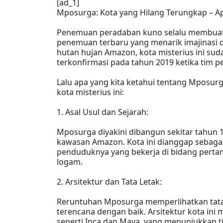
[ad_1]
Mposurga: Kota yang Hilang Terungkap – Apa
Penemuan peradaban kuno selalu membuat t
penemuan terbaru yang menarik imajinasi d
hutan hujan Amazon, kota misterius ini s
terkonfirmasi pada tahun 2019 ketika tim 
Lalu apa yang kita ketahui tentang Mposurg
kota misterius ini:
1. Asal Usul dan Sejarah:
Mposurga diyakini dibangun sekitar tahun
kawasan Amazon. Kota ini dianggap sebaga
penduduknya yang bekerja di bidang perta
logam.
2. Arsitektur dan Tata Letak:
Reruntuhan Mposurga memperlihatkan tata 
terencana dengan baik. Arsitektur kota ini
seperti Inca dan Maya, yang menunjukkan ti