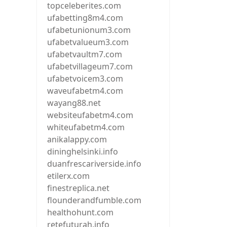
topceleberites.com
ufabetting8m4.com
ufabetunionum3.com
ufabetvalueum3.com
ufabetvaultm7.com
ufabetvillageum7.com
ufabetvoicem3.com
waveufabetm4.com
wayang88.net
websiteufabetm4.com
whiteufabetm4.com
anikalappy.com
dininghelsinki.info
duanfrescariverside.info
etilerx.com
finestreplica.net
flounderandfumble.com
healthohunt.com
retefuturah.info