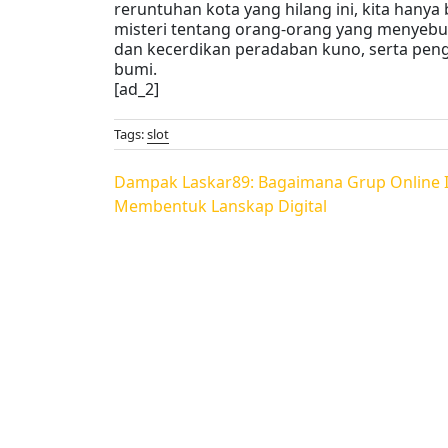
reruntuhan kota yang hilang ini, kita hany
misteri tentang orang-orang yang menyeb
dan kecerdikan peradaban kuno, serta pen
bumi.
[ad_2]
Tags:
slot
Post
Dampak Laskar89: Bagaimana Grup Online I
Membentuk Lanskap Digital
navigation