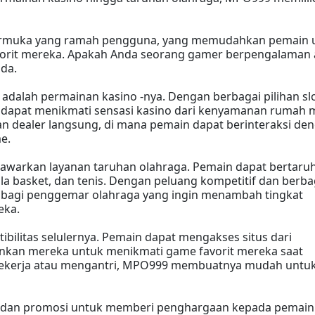
tarmuka yang ramah pengguna, yang memudahkan pemain 
orit mereka. Apakah Anda seorang gamer berpengalaman 
da.
 adalah permainan kasino -nya. Dengan berbagai pilihan slo
ain dapat menikmati sensasi kasino dari kenyamanan rumah
an dealer langsung, di mana pemain dapat berinteraksi de
e.
awarkan layanan taruhan olahraga. Pemain dapat bertaru
la basket, dan tenis. Dengan peluang kompetitif dan berba
 bagi penggemar olahraga yang ingin menambah tingkat
eka.
ibilitas selulernya. Pemain dapat mengakses situs dari
nkan mereka untuk menikmati game favorit mereka saat
bekerja atau mengantri, MPO999 membuatnya mudah untuk
dan promosi untuk memberi penghargaan kepada pemain 