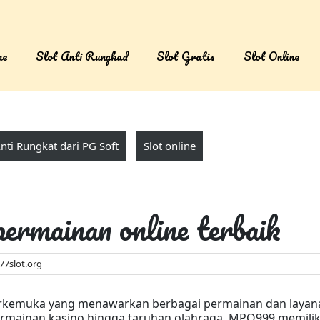
e
Slot Anti Rungkad
Slot Gratis
Slot Online
Anti Rungkat dari PG Soft
Slot online
rmainan online terbaik
7slot.org
erkemuka yang menawarkan berbagai permainan dan layan
ermainan kasino hingga taruhan olahraga, MPO999 memilik