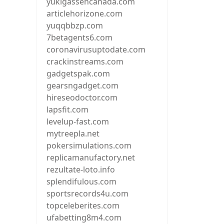
yukigassencanada.com
articlehorizone.com
yuqqbbzp.com
7betagents6.com
coronavirusuptodate.com
crackinstreams.com
gadgetspak.com
gearsngadget.com
hireseodoctor.com
lapsfit.com
levelup-fast.com
mytreepla.net
pokersimulations.com
replicamanufactory.net
rezultate-loto.info
splendifulous.com
sportsrecords4u.com
topceleberites.com
ufabetting8m4.com