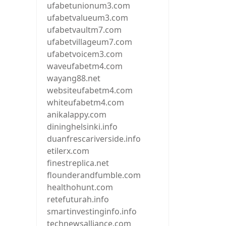
ufabetunionum3.com
ufabetvalueum3.com
ufabetvaultm7.com
ufabetvillageum7.com
ufabetvoicem3.com
waveufabetm4.com
wayang88.net
websiteufabetm4.com
whiteufabetm4.com
anikalappy.com
dininghelsinki.info
duanfrescariverside.info
etilerx.com
finestreplica.net
flounderandfumble.com
healthohunt.com
retefuturah.info
smartinvestinginfo.info
technewsalliance.com