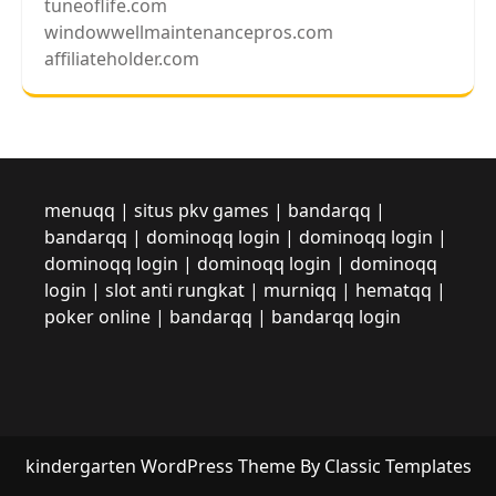
tuneoflife.com
windowwellmaintenancepros.com
affiliateholder.com
menuqq
|
situs pkv games
|
bandarqq
|
bandarqq
|
dominoqq login
|
dominoqq login
|
dominoqq login
|
dominoqq login
|
dominoqq
login
|
slot anti rungkat
|
murniqq
|
hematqq
|
poker online
|
bandarqq
|
bandarqq login
kindergarten WordPress Theme
By Classic Templates