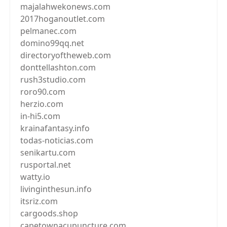
majalahwekonews.com
2017hoganoutlet.com
pelmanec.com
domino99qq.net
directoryoftheweb.com
donttellashton.com
rush3studio.com
roro90.com
herzio.com
in-hi5.com
krainafantasy.info
todas-noticias.com
senikartu.com
rusportal.net
watty.io
livinginthesun.info
itsriz.com
cargoods.shop
capetownacupuncture.com