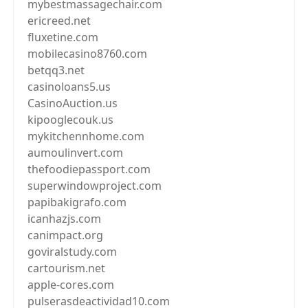
mybestmassagechair.com
ericreed.net
fluxetine.com
mobilecasino8760.com
betqq3.net
casinoloans5.us
CasinoAuction.us
kipooglecouk.us
mykitchennhome.com
aumoulinvert.com
thefoodiepassport.com
superwindowproject.com
papibakigrafo.com
icanhazjs.com
canimpact.org
goviralstudy.com
cartourism.net
apple-cores.com
pulserasdeactividad10.com