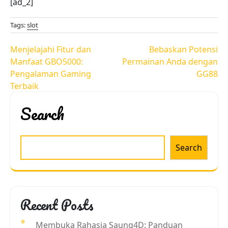
[ad_2]
Tags:
slot
Post
Menjelajahi Fitur dan
Bebaskan Potensi
navigation
Manfaat GBO5000:
Permainan Anda dengan
Pengalaman Gaming
GG88
Terbaik
Search
Search
Recent Posts
Membuka Rahasia Saung4D: Panduan