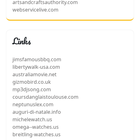
artsandcraftsauthority.com
webservicelive.com
Links
jimsfamousbbq.com
libertywalk-usa.com
australiamovie.net
gizmobird.co.uk
mp3djsong.com
coursdanglaistoulouse.com
neptunuslex.com
auguri-di-natale.info
michelewatch.us
omega--watches.us
breitling-watches.us