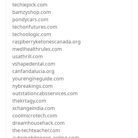
techiepick.com
bamzyshop.com
pondycars.com
techonfutures.com
techoologic.com
raspberryketonescanada.org
medihealthrules.com
usathrill.com
vshapedental.com
canfandalucia.org
yourengineguide.com
nybreakings.com
outstationcabsservices.com
thekrtagy.com
xchangeindia.com
coolmicrotech.com
dreamhousehack.com
the-techteacher.com
automobilenews-online.com