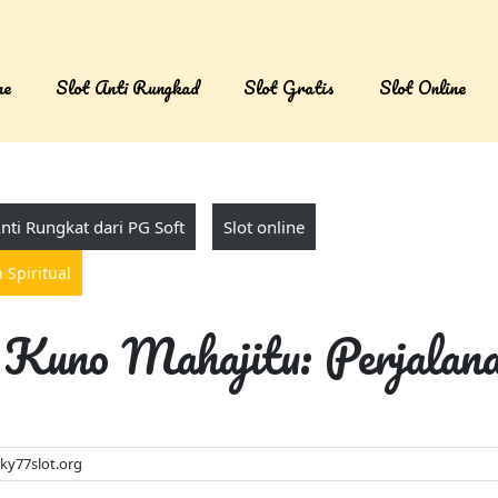
e
Slot Anti Rungkad
Slot Gratis
Slot Online
Anti Rungkat dari PG Soft
Slot online
 Spiritual
i Kuno Mahajitu: Perjalan
ky77slot.org