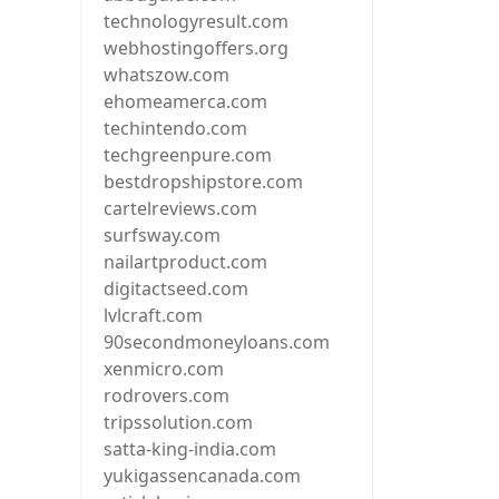
technologyresult.com
webhostingoffers.org
whatszow.com
ehomeamerca.com
techintendo.com
techgreenpure.com
bestdropshipstore.com
cartelreviews.com
surfsway.com
nailartproduct.com
digitactseed.com
lvlcraft.com
90secondmoneyloans.com
xenmicro.com
rodrovers.com
tripssolution.com
satta-king-india.com
yukigassencanada.com