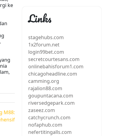
rgi ke
Links
 dan
ng
stagehubs.com
.
1x2forum.net
login99bet.com
secretcourtesans.com
 yang
nia
onlinebahisforum1.com
lam,
chicagoheadline.com
camming.org
rajalion88.com
goupuntacana.com
riversedgepark.com
zaseez.com
g M88:
catchycrunch.com
hensif
nofaphub.com
nefertitingalls.com