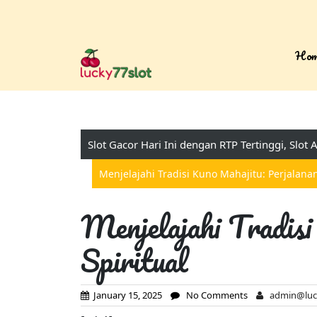
Skip
to
content
Hom
Slot Gacor Hari Ini dengan RTP Tertinggi, Slot 
Menjelajahi Tradisi Kuno Mahajitu: Perjalanan
Menjelajahi Tradis
Spiritual
January 15, 2025
No Comments
admin@luc