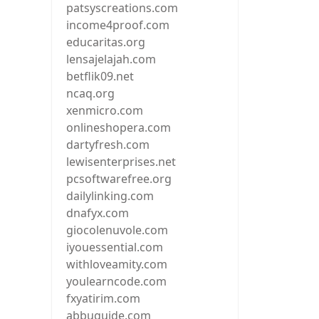
patsyscreations.com
income4proof.com
educaritas.org
lensajelajah.com
betflik09.net
ncaq.org
xenmicro.com
onlineshopera.com
dartyfresh.com
lewisenterprises.net
pcsoftwarefree.org
dailylinking.com
dnafyx.com
giocolenuvole.com
iyouessential.com
withloveamity.com
youlearncode.com
fxyatirim.com
abbuguide.com