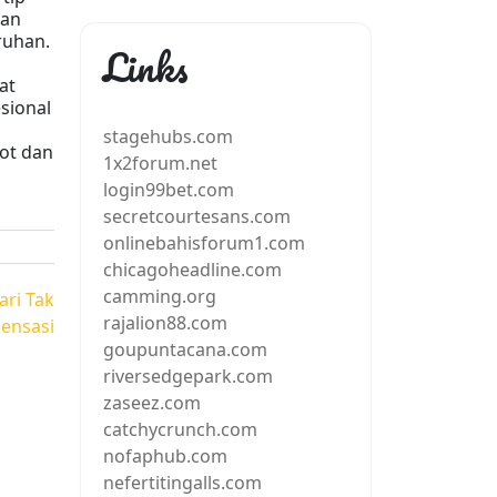
gan
ruhan.
Links
at
sional
stagehubs.com
ot dan
1x2forum.net
login99bet.com
secretcourtesans.com
onlinebahisforum1.com
chicagoheadline.com
camming.org
ari Tak
rajalion88.com
Sensasi
goupuntacana.com
riversedgepark.com
zaseez.com
catchycrunch.com
nofaphub.com
nefertitingalls.com