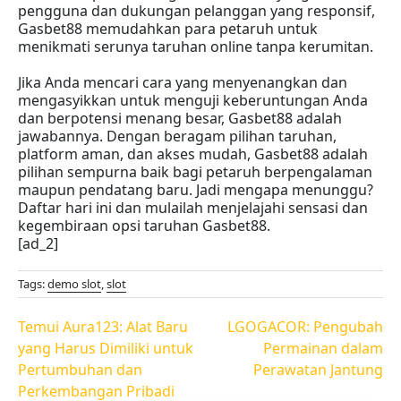
pengguna dan dukungan pelanggan yang responsif,
Gasbet88 memudahkan para petaruh untuk
menikmati serunya taruhan online tanpa kerumitan.
Jika Anda mencari cara yang menyenangkan dan
mengasyikkan untuk menguji keberuntungan Anda
dan berpotensi menang besar, Gasbet88 adalah
jawabannya. Dengan beragam pilihan taruhan,
platform aman, dan akses mudah, Gasbet88 adalah
pilihan sempurna baik bagi petaruh berpengalaman
maupun pendatang baru. Jadi mengapa menunggu?
Daftar hari ini dan mulailah menjelajahi sensasi dan
kegembiraan opsi taruhan Gasbet88.
[ad_2]
Tags:
demo slot
,
slot
Post
Temui Aura123: Alat Baru
LGOGACOR: Pengubah
navigation
yang Harus Dimiliki untuk
Permainan dalam
Pertumbuhan dan
Perawatan Jantung
Perkembangan Pribadi