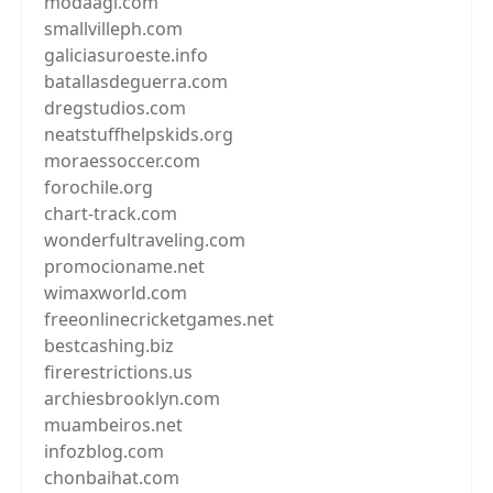
modaagi.com
smallvilleph.com
galiciasuroeste.info
batallasdeguerra.com
dregstudios.com
neatstuffhelpskids.org
moraessoccer.com
forochile.org
chart-track.com
wonderfultraveling.com
promocioname.net
wimaxworld.com
freeonlinecricketgames.net
bestcashing.biz
firerestrictions.us
archiesbrooklyn.com
muambeiros.net
infozblog.com
chonbaihat.com