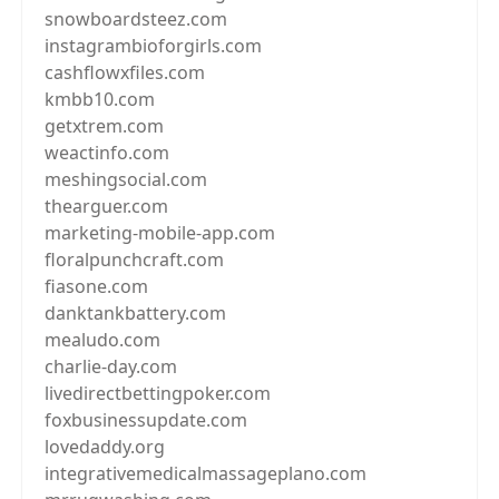
snowboardsteez.com
instagrambioforgirls.com
cashflowxfiles.com
kmbb10.com
getxtrem.com
weactinfo.com
meshingsocial.com
thearguer.com
marketing-mobile-app.com
floralpunchcraft.com
fiasone.com
danktankbattery.com
mealudo.com
charlie-day.com
livedirectbettingpoker.com
foxbusinessupdate.com
lovedaddy.org
integrativemedicalmassageplano.com