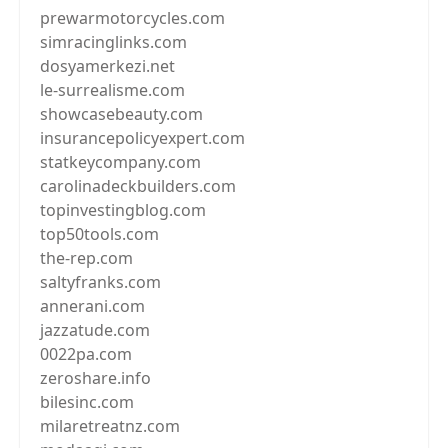
prewarmotorcycles.com
simracinglinks.com
dosyamerkezi.net
le-surrealisme.com
showcasebeauty.com
insurancepolicyexpert.com
statkeycompany.com
carolinadeckbuilders.com
topinvestingblog.com
top50tools.com
the-rep.com
saltyfranks.com
annerani.com
jazzatude.com
0022pa.com
zeroshare.info
bilesinc.com
milaretreatnz.com