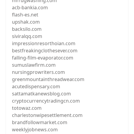
mrrugwashing.com
acb-bankia.com
flash-es.net
upshak.com
backsilo.com
siviralqq.com
impressionresorthoian.com
bestfreakingclothesever.com
falling-film-evaporator.com
sumuslawfirm.com
nursingprowriters.com
greenmountainthreadwear.com
acutedispensary.com
sattamatkanewsblog.com
cryptocurrencytradingcn.com
totowaz.com
charlestonwipesettlement.com
brandfollowmarket.com
weeklyjobnews.com