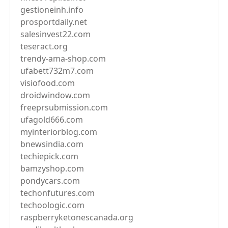
gestioneinh.info
prosportdaily.net
salesinvest22.com
teseract.org
trendy-ama-shop.com
ufabett732m7.com
visiofood.com
droidwindow.com
freeprsubmission.com
ufagold666.com
myinteriorblog.com
bnewsindia.com
techiepick.com
bamzyshop.com
pondycars.com
techonfutures.com
techoologic.com
raspberryketonescanada.org