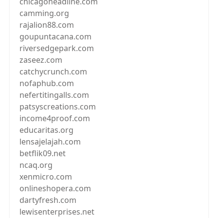
chicagoheadline.com
camming.org
rajalion88.com
goupuntacana.com
riversedgepark.com
zaseez.com
catchycrunch.com
nofaphub.com
nefertitingalls.com
patsyscreations.com
income4proof.com
educaritas.org
lensajelajah.com
betflik09.net
ncaq.org
xenmicro.com
onlineshopera.com
dartyfresh.com
lewisenterprises.net