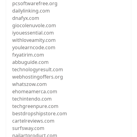
pcsoftwarefree.org
dailylinking.com
dnafyx.com
giocolenuvole.com
iyouessential.com
withloveamity.com
youlearncode.com
fxyatirim.com
abbuguide.com
technologyresult.com
webhostingoffers.org
whatszow.com
ehomeamerca.com
techintendo.com
techgreenpure.com
bestdropshipstore.com
cartelreviews.com
surfsway.com
nailartproduct.com