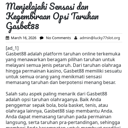
Menjelajahi Sensasi dan
Kegembiraan Opsi Taruhan
Gasbet88
March 16, 2026
No Comments
admin@lucky77slot.org
[ad_1]
Gasbet88 adalah platform taruhan online terkemuka
yang menawarkan beragam pilihan taruhan untuk
melayani semua jenis petaruh. Dari taruhan olahraga
hingga permainan kasino, Gasbet88 memiliki sesuatu
untuk semua orang yang menikmati sensasi
memasang taruhan dan berpotensi menang besar.
Salah satu aspek paling menarik dari Gasbet88
adalah opsi taruhan olahraganya. Baik Anda
penggemar sepak bola, bola basket, tenis, atau
olahraga lainnya, Gasbet88 siap membantu Anda.
Anda dapat memasang taruhan pada permainan
langsung, serta taruhan pra-pertandingan, sehingga