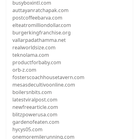
busyboxintl.com
auttayanratchapak.com
postcoffeebarva.com
elteatromilliondollar.com
burgerkingfranchise.org
vallarpadathamma.net
realworldsize.com
teknolama.com
productforbaby.com
orb-z.com
fosterscoachhousetavern.com
mesasdecultivoonline.com
boilersnbits.com
latestviralpost.com
newfreearticle.com
blitzpowerusa.com
gardenofeaten.com
hycys05.com
onemoremilerunning.com