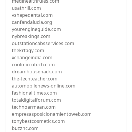
medihealthrules.com
usathrill.com
vshapedental.com
canfandalucia.org
yourengineguide.com
nybreakings.com
outstationcabsservices.com
thekrtagy.com
xchangeindia.com
coolmicrotech.com
dreamhousehack.com
the-techteacher.com
automobilenews-online.com
fashionalltimes.com
totaldigitalforum.com
technoarmaan.com
empresasposicionamientoweb.com
tonybestcosmetics.com
buzznc.com