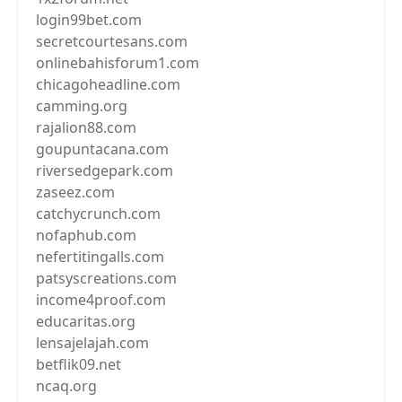
login99bet.com
secretcourtesans.com
onlinebahisforum1.com
chicagoheadline.com
camming.org
rajalion88.com
goupuntacana.com
riversedgepark.com
zaseez.com
catchycrunch.com
nofaphub.com
nefertitingalls.com
patsyscreations.com
income4proof.com
educaritas.org
lensajelajah.com
betflik09.net
ncaq.org