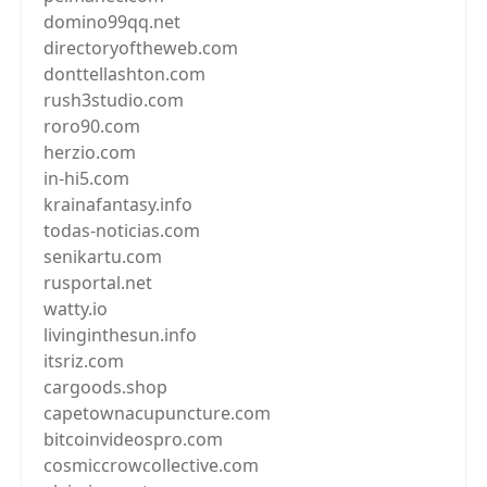
domino99qq.net
directoryoftheweb.com
donttellashton.com
rush3studio.com
roro90.com
herzio.com
in-hi5.com
krainafantasy.info
todas-noticias.com
senikartu.com
rusportal.net
watty.io
livinginthesun.info
itsriz.com
cargoods.shop
capetownacupuncture.com
bitcoinvideospro.com
cosmiccrowcollective.com