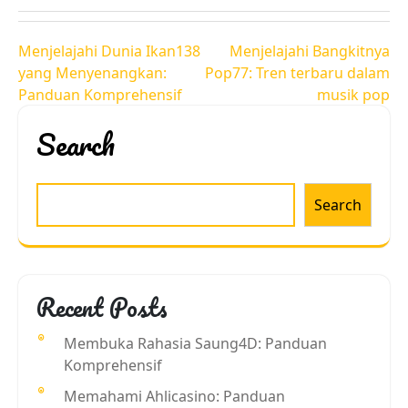
Post
Menjelajahi Dunia Ikan138
Menjelajahi Bangkitnya
navigation
yang Menyenangkan:
Pop77: Tren terbaru dalam
Panduan Komprehensif
musik pop
Search
Search
Recent Posts
Membuka Rahasia Saung4D: Panduan
Komprehensif
Memahami Ahlicasino: Panduan