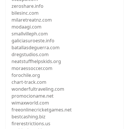
zeroshare.info
bilesinc.com
milaretreatnz.com
modaagi.com
smallvilleph.com
galiciasuroeste.info
batallasdeguerra.com
dregstudios.com
neatstuffhelpskids.org
moraessoccer.com
forochile.org
chart-track.com
wonderfultraveling.com
promocioname.net
wimaxworld.com
freeonlinecricketgames.net
bestcashing.biz
firerestrictions.us