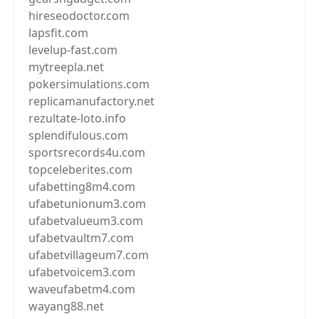
hireseodoctor.com
lapsfit.com
levelup-fast.com
mytreepla.net
pokersimulations.com
replicamanufactory.net
rezultate-loto.info
splendifulous.com
sportsrecords4u.com
topceleberites.com
ufabetting8m4.com
ufabetunionum3.com
ufabetvalueum3.com
ufabetvaultm7.com
ufabetvillageum7.com
ufabetvoicem3.com
waveufabetm4.com
wayang88.net