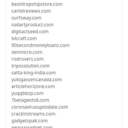
bestdropshipstore.com
cartelreviews.com
surfsway.com
nailartproduct.com
digitactseed.com
lvlcraft.com
90secondmoneyloans.com
xenmicro.com
rodrovers.com
tripssolution.com
satta-king-india.com
yukigassencanada.com
articlehorizone.com
yuqqbbzp.com
7betagents6.com
coronavirusuptodate.com
crackinstreams.com
gadgetspak.com
gearsngadget.com