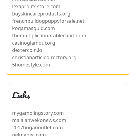
lexapro-rx-store.com
buyskincareproducts.org
frenchbulldogpuppyforsale.net
kogamasquid.com
themultiplicationtablechart.com
casinoglamour.org
dextercoin.io
christianarticledirectory.org
5homestyle.com
Links
mygamblingstory.com
majalahwekonews.com
2017hoganoutlet.com
pelmanec.com