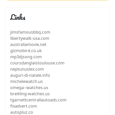
Links
jimsfamousbbq.com
libertywalk-usa.com
australiamovie.net
gizmobird.co.uk
mp3djsong.com
coursdanglaistoulouse.com
neptunuslex.com
auguri-di-natale.info
michelewatch.us
omega--watches.us
breitling-watches.us
tgarnettcentrallautoads.com
fixadvert.com
autopluz.co