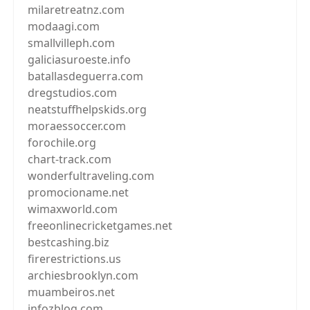
milaretreatnz.com
modaagi.com
smallvilleph.com
galiciasuroeste.info
batallasdeguerra.com
dregstudios.com
neatstuffhelpskids.org
moraessoccer.com
forochile.org
chart-track.com
wonderfultraveling.com
promocioname.net
wimaxworld.com
freeonlinecricketgames.net
bestcashing.biz
firerestrictions.us
archiesbrooklyn.com
muambeiros.net
infozblog.com