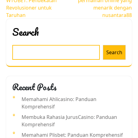
navigation
WTOBET: Pendekatan
permainan online yang
Revolusioner untuk
menarik dengan
Taruhan
nusantara88
Search
Search
Recent Posts
Memahami Ahlicasino: Panduan
Komprehensif
Membuka Rahasia JurusCasino: Panduan
Komprehensif
Memahami Plisbet: Panduan Komprehensif