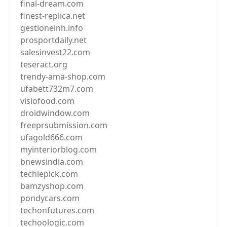
final-dream.com
finest-replica.net
gestioneinh.info
prosportdaily.net
salesinvest22.com
teseract.org
trendy-ama-shop.com
ufabett732m7.com
visiofood.com
droidwindow.com
freeprsubmission.com
ufagold666.com
myinteriorblog.com
bnewsindia.com
techiepick.com
bamzyshop.com
pondycars.com
techonfutures.com
techoologic.com