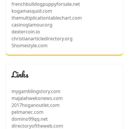
frenchbulldogpuppyforsale.net
kogamasquid.com
themultiplicationtablechart.com
casinoglamour.org
dextercoin.io
christianarticledirectory.org
5homestyle.com
Links
mygamblingstory.com
majalahwekonews.com
2017hoganoutlet.com
pelmanec.com
domino99qq.net
directoryoftheweb.com