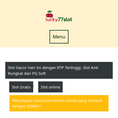
Skip
to
content
Menu
Menu
Slot Gacor Hari Ini dengan RTP Tertinggi, Slot Anti
Rungkat dari PG Soft
,
Slot Gratis
Slot online
Menjelajahi dunia permainan online yang menarik
dengan QQ8821