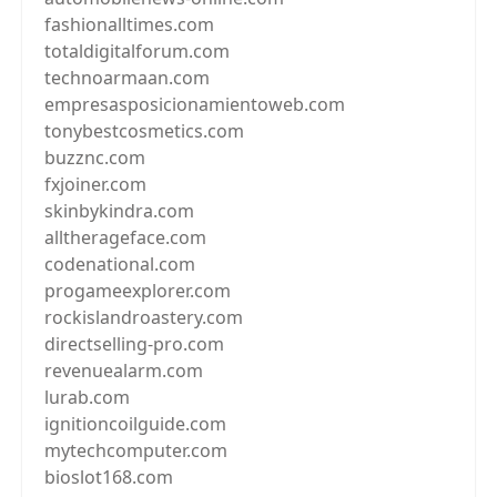
fashionalltimes.com
totaldigitalforum.com
technoarmaan.com
empresasposicionamientoweb.com
tonybestcosmetics.com
buzznc.com
fxjoiner.com
skinbykindra.com
alltherageface.com
codenational.com
progameexplorer.com
rockislandroastery.com
directselling-pro.com
revenuealarm.com
lurab.com
ignitioncoilguide.com
mytechcomputer.com
bioslot168.com