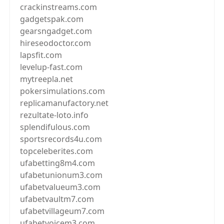
crackinstreams.com
gadgetspak.com
gearsngadget.com
hireseodoctor.com
lapsfit.com
levelup-fast.com
mytreepla.net
pokersimulations.com
replicamanufactory.net
rezultate-loto.info
splendifulous.com
sportsrecords4u.com
topceleberites.com
ufabetting8m4.com
ufabetunionum3.com
ufabetvalueum3.com
ufabetvaultm7.com
ufabetvillageum7.com
ufabetvoicem3.com