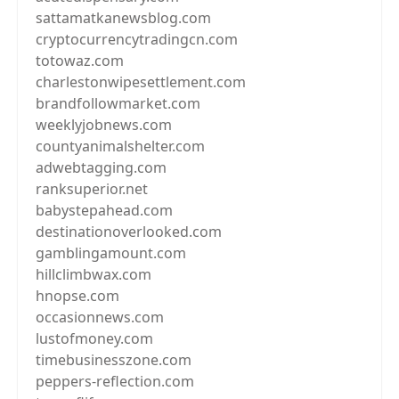
sattamatkanewsblog.com
cryptocurrencytradingcn.com
totowaz.com
charlestonwipesettlement.com
brandfollowmarket.com
weeklyjobnews.com
countyanimalshelter.com
adwebtagging.com
ranksuperior.net
babystepahead.com
destinationoverlooked.com
gamblingamount.com
hillclimbwax.com
hnopse.com
occasionnews.com
lustofmoney.com
timebusinesszone.com
peppers-reflection.com