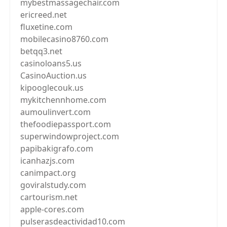
mybestmassagechair.com
ericreed.net
fluxetine.com
mobilecasino8760.com
betqq3.net
casinoloans5.us
CasinoAuction.us
kipooglecouk.us
mykitchennhome.com
aumoulinvert.com
thefoodiepassport.com
superwindowproject.com
papibakigrafo.com
icanhazjs.com
canimpact.org
goviralstudy.com
cartourism.net
apple-cores.com
pulserasdeactividad10.com