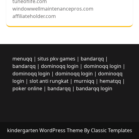
tuneoflife.com
windowwellmaintenancepros.com
affiliateholder.com
menuqq
|
situs pkv games
|
bandarqq
|
bandarqq
|
dominoqq login
|
dominoqq login
|
dominoqq login
|
dominoqq login
|
dominoqq
login
|
slot anti rungkat
|
murniqq
|
hematqq
|
poker online
|
bandarqq
|
bandarqq login
kindergarten WordPress Theme
By Classic Templates