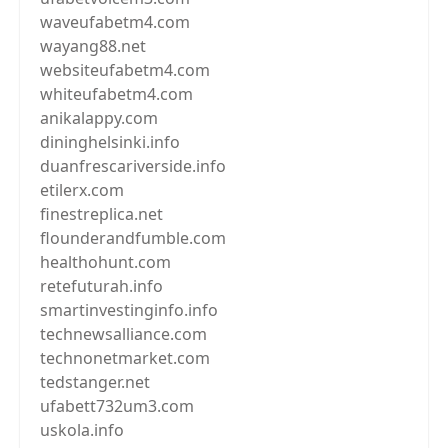
waveufabetm4.com
wayang88.net
websiteufabetm4.com
whiteufabetm4.com
anikalappy.com
dininghelsinki.info
duanfrescariverside.info
etilerx.com
finestreplica.net
flounderandfumble.com
healthohunt.com
retefuturah.info
smartinvestinginfo.info
technewsalliance.com
technonetmarket.com
tedstanger.net
ufabett732um3.com
uskola.info