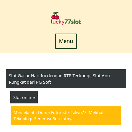
Skip
to
content
Menu
Menu
Slot Gacor Hari Ini dengan RTP Tertinggi, Slot Anti
Rungkat dari PG Soft
Slot online
Menjelajahi Dunia Futuristik Tokyo77: Melihat
Teknologi Generasi Berikutnya