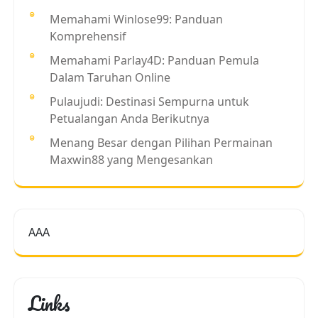
Memahami Winlose99: Panduan
Komprehensif
Memahami Parlay4D: Panduan Pemula
Dalam Taruhan Online
Pulaujudi: Destinasi Sempurna untuk
Petualangan Anda Berikutnya
Menang Besar dengan Pilihan Permainan
Maxwin88 yang Mengesankan
AAA
Links